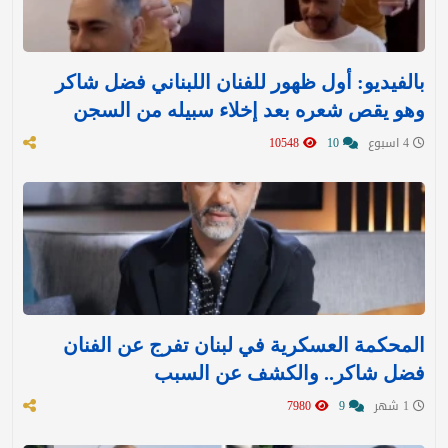
بالفيديو: أول ظهور للفنان اللبناني فضل شاكر
وهو يقص شعره بعد إخلاء سبيله من السجن
4 اسبوع
10
10548
المحكمة العسكرية في لبنان تفرج عن الفنان
فضل شاكر.. والكشف عن السبب
1 شهر
9
7980