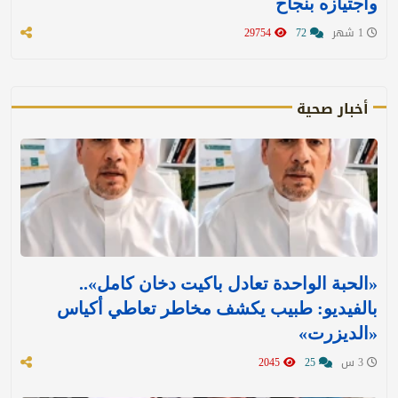
واجتيازه بنجاح
1 شهر
72
29754
أخبار صحية
«الحبة الواحدة تعادل باكيت دخان كامل»..
بالفيديو: طبيب يكشف مخاطر تعاطي أكياس
«الديزرت»
3 س
25
2045