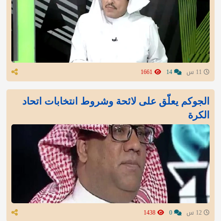
11 س
14
1661
الجوكم يعلّق على لائحة وشروط انتخابات اتحاد
الكرة
12 س
0
1438