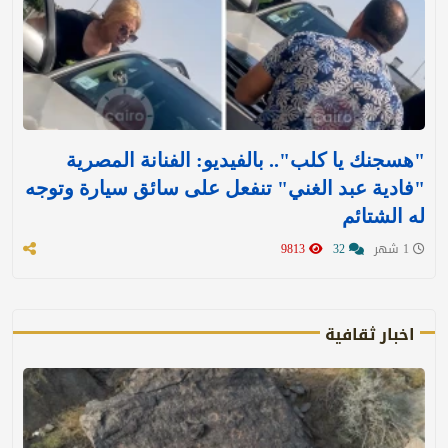
"هسجنك يا كلب".. بالفيديو: الفنانة المصرية
"فادية عبد الغني" تنفعل على سائق سيارة وتوجه
له الشتائم
1 شهر
32
9813
اخبار ثقافية