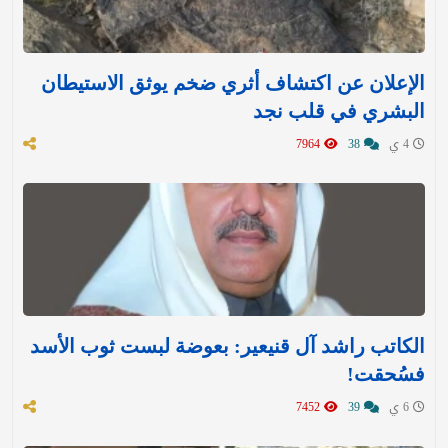
الإعلان عن اكتشاف أثري ضخم يوثق الاستيطان
البشري في قلب نجد
4 ي
38
7964
الكاتب راشد آل قنيعير: بعوضة لبست ثوب الأسد
فسُحقت!
6 ي
39
7452