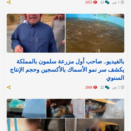
1 س
12
2453
بالفيديو.. صاحب أول مزرعة سلمون بالمملكة
يكشف سر نمو الأسماك بالأكسجين وحجم الإنتاج
السنوي
2 س
22
2668