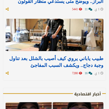
البراز.. ويوضح متى يستدعي منظار القولون
1 ي
11
5441
طبيب ياباني يروي كيف أصيب بالشلل بعد تناول
وجبة دجاج.. ويكشف السبب المفاجئ
1 ي
16
7280
أخبار اقتصادية