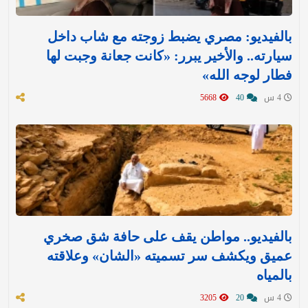
بالفيديو: مصري يضبط زوجته مع شاب داخل
سيارته.. والأخير يبرر: «كانت جعانة وجبت لها
فطار لوجه الله»
4 س
40
5668
بالفيديو.. مواطن يقف على حافة شق صخري
عميق ويكشف سر تسميته «الشان» وعلاقته
بالمياه
4 س
20
3205