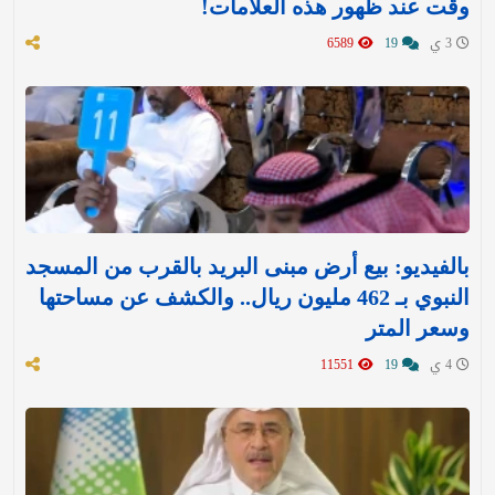
وقت عند ظهور هذه العلامات!
3 ي
19
6589
بالفيديو: بيع أرض مبنى البريد بالقرب من المسجد
النبوي بـ 462 مليون ريال.. والكشف عن مساحتها
وسعر المتر
4 ي
19
11551