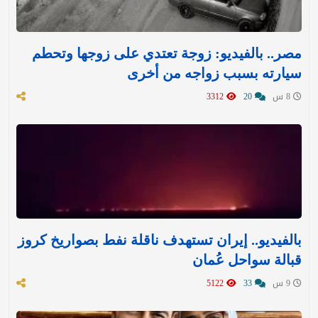
مصر.. بالفيديو: زوجة تعتدي على زوجها وتحطم
سيارته بسبب زواجه من أخرى
8 س
20
3312
بالفيديو.. إيران تستهدف ناقلة نفط بصواريخ كروز
قبالة سواحل عُمان
9 س
33
5122