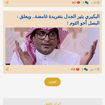
34 د
0
445
البكيري يثير الجدل بتغريدة غامضة.. ويعلق :
البصل أخو الثوم !
1 س
0
656
المزيد
اترك تعليق