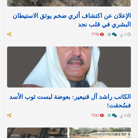
الإعلان عن اكتشاف أثري ضخم يوثق الاستيطان
البشري في قلب نجد
3 ي
38
7778
الكاتب راشد آل قنيعير: بعوضة لبست ثوب الأسد
فسُحقت!
4 ي
39
7333