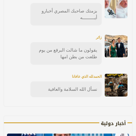
بزمتك صاحبك المصري أخبارو
أيــــــــــه
زائر
يقولون ما شالت البرقع من يوم
طلعت من بطن امها
الحمدلله الذي عافانا
نسأل الله السلامة والعافية
أخبار دولية