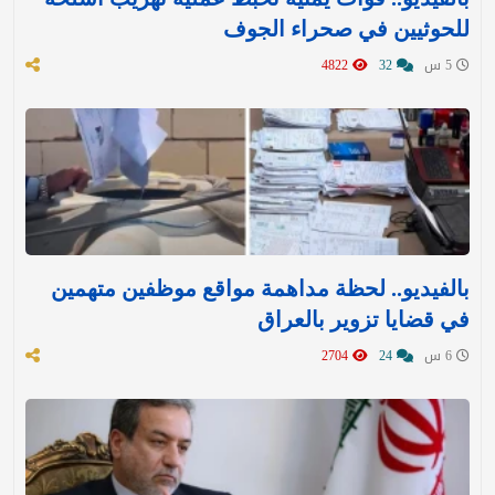
للحوثيين في صحراء الجوف
5 س
32
4822
بالفيديو.. لحظة مداهمة مواقع موظفين متهمين
في قضايا تزوير بالعراق
6 س
24
2704