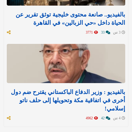
بالفيديو.. صانعة محتوى خليجية توثق تقرير عن
الحياة داخل «حي الزبالين» في القاهرة
3 س
33
3771
بالفيديو : وزير الدفاع الباكستاني يقترح ضم دول
أخرى في اتفاقية مكة وتحويلها إلى حلف ناتو
إسلامي!
4 س
42
4962