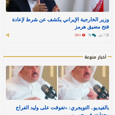
وزير الخارجية الإيراني يكشف عن شرط لإعادة
فتح مضيق هرمز
7 س
79
5911
أخبار منوعة
بالفيديو.. التويجري: «تفوقت على وليد الفراج
وحطيته في جيبي»