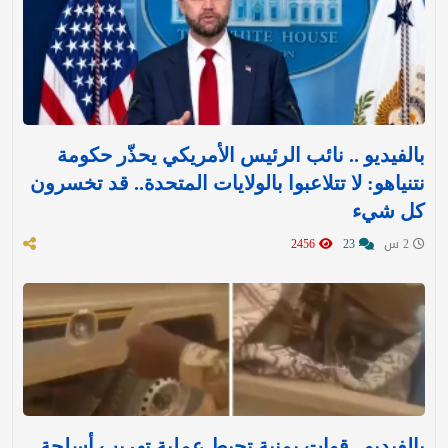
بالفيديو .. نائب الرئيس الأمريكي يحذّر حكومة
نتنياهو: لا تتلاعبوا بالولايات المتحدة.. قد تخسرون
كل شيء
2 س
23
2456
بالفيديو.. قوات يمنية تحبط عملية تهريب أسلحة