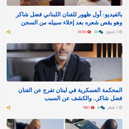
بالفيديو: أول ظهور للفنان اللبناني فضل شاكر
وهو يقص شعره بعد إخلاء سبيله من السجن
3 اسبوع
10
10358
المحكمة العسكرية في لبنان تفرج عن الفنان
فضل شاكر.. والكشف عن السبب
1 شهر
9
7885