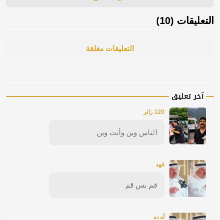
التعليقات (10)
التعليقات مغلقة
آخر تعليق
120 زائر
الناس وين وأنت وين
فهد
قم بس قم
أه ده