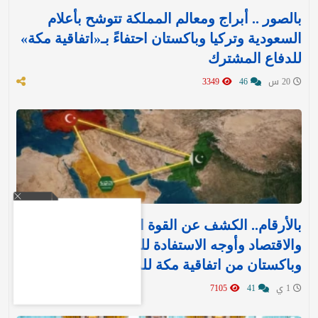
بالصور .. أبراج ومعالم المملكة تتوشح بأعلام
السعودية وتركيا وباكستان احتفاءً بـ«اتفاقية مكة»
للدفاع المشترك‬⁩ ‏
20 س
46
3349
بالأرقام.. الكشف عن القوة العسكرية والتسليح
والاقتصاد وأوجه الاستفادة للمملكة وتركيا
وباكستان من اتفاقية مكة للدفاع
1 ي
41
7105