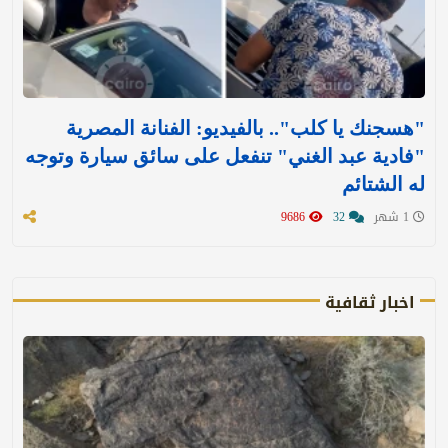
"هسجنك يا كلب".. بالفيديو: الفنانة المصرية
"فادية عبد الغني" تنفعل على سائق سيارة وتوجه
له الشتائم
1 شهر
32
9686
اخبار ثقافية