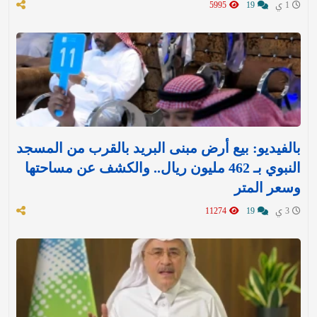
1 ي
19
5995
بالفيديو: بيع أرض مبنى البريد بالقرب من المسجد
النبوي بـ 462 مليون ريال.. والكشف عن مساحتها
وسعر المتر
3 ي
19
11274