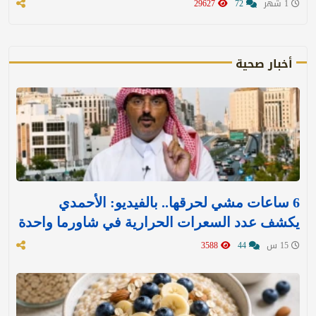
1 شهر
72
29627
أخبار صحية
6 ساعات مشي لحرقها.. بالفيديو: الأحمدي
يكشف عدد السعرات الحرارية في شاورما واحدة
15 س
44
3588