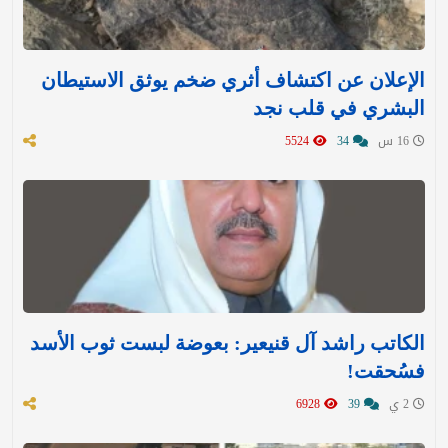
الإعلان عن اكتشاف أثري ضخم يوثق الاستيطان
البشري في قلب نجد
16 س
34
5524
الكاتب راشد آل قنيعير: بعوضة لبست ثوب الأسد
فسُحقت!
2 ي
39
6928