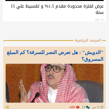
عرض لفترة محدودة مقدم 1.5% و تقسيط علي 15
سنة
TMG
المرصد الرياضية
"الدويش" : هل تعرض النصر للسرقة؟ كم المبلغ
المسروق؟
12 س
15
2495