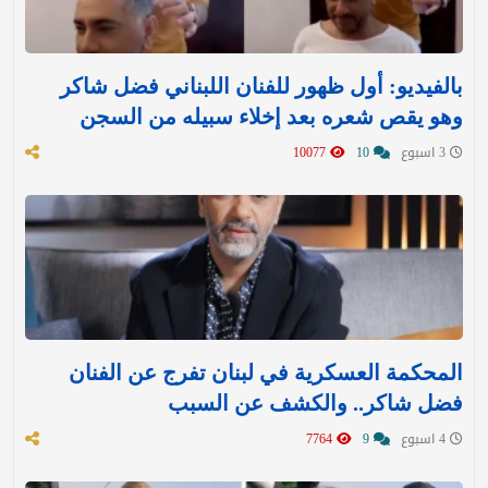
بالفيديو: أول ظهور للفنان اللبناني فضل شاكر
وهو يقص شعره بعد إخلاء سبيله من السجن
3 اسبوع
10
10077
المحكمة العسكرية في لبنان تفرج عن الفنان
فضل شاكر.. والكشف عن السبب
4 اسبوع
9
7764