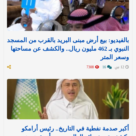
بالفيديو: بيع أرض مبنى البريد بالقرب من المسجد
النبوي بـ 462 مليون ريال.. والكشف عن مساحتها
وسعر المتر
12 س
16
7308
أكبر صدمة نفطية في التاريخ.. رئيس أرامكو