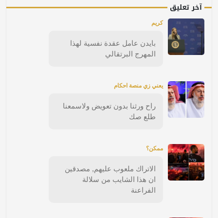
آخر تعليق
كريم
بايدن عامل عقدة نفسية لهذا
المهرج البرتقالي
يعني زي منصة احكام
راح ورثنا بدون تعويض ولاسمعنا
طلع صك
ممكن؟
الاتراك ملعوب عليهم, مصدقين
ان هذا الشايب من سلالة
الفراعنة