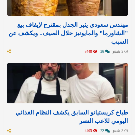
مهندس سعودي يثير الجدل بمقترح لإيقاف بيع
"الشاورما" والمايونيز خلال الصيف.. ويكشف عن
السبب
2 شهر
26
3448
طباخ كريستيانو السابق يكشف النظام الغذائي
اليومي للاعب النصر
3 شهر
22
4405