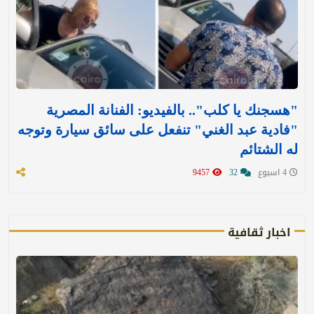
"هسجنك يا كلب".. بالفيديو: الفنانة المصرية
"فادية عبد الغني" تنفعل على سائق سيارة وتوجه
له الشتائم
4 اسبوع
32
9457
اخبار ثقافية