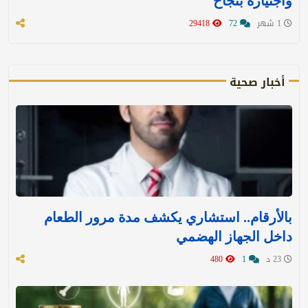
واجتيازه بنجاح
1 شهر
72
29418
أخبار صحية
بالأرقام.. استشاري يكشف مدة مرور الطعام
داخل الجهاز الهضمي
23 د
1
480