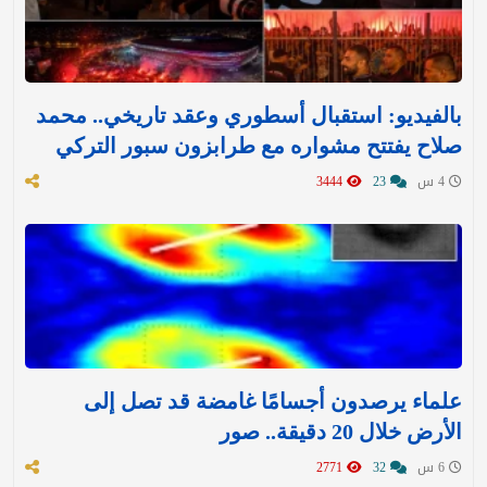
بالفيديو: استقبال أسطوري وعقد تاريخي.. محمد
صلاح يفتتح مشواره مع طرابزون سبور التركي
4 س
23
3444
علماء يرصدون أجسامًا غامضة قد تصل إلى
الأرض خلال 20 دقيقة.. صور
6 س
32
2771