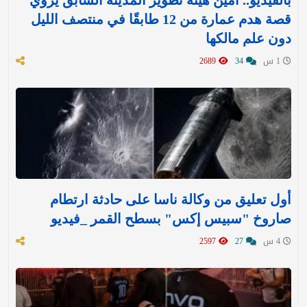
قصة هدم عمارة من 12 طابقًا في منتصف الليل
دون علم مالكها
1 س
34
2689
أول تعليق من وكالة ناسا على حادثة ارتطام
صاروخ "سبيس إكس" بسطح القمر _فيديو
4 س
27
2597