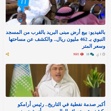
بالفيديو: بيع أرض مبنى البريد بالقرب من المسجد
النبوي بـ 462 مليون ريال.. والكشف عن مساحتها
وسعر المتر
1 ي
18
9681
أكبر صدمة نفطية في التاريخ.. رئيس أرامكو