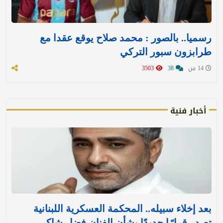
رسميا.. بالصور : محمد صلاح يوقع عقدا مع
طرابزون سبور التركي
14 س
38
3503
أخبار فنية
بعد إخلاء سبيله.. المحكمة العسكرية اللبنانية
تصدر قرارًا جديدًا بشأن الفنان فضل شاكر