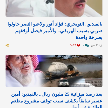
بالفيديو.. التويجري: فؤاد أنور ولاعبو النصر حاولوا
ضربي بسبب الهريفي.. والأمير فيصل أوقفهم
بصرخة واحدة
11 س
7
5512
بعد رصد ميزانية 25 مليون ريال.. بالفيديو: أمين
عسير سابقاً يكشف سبب توقف مشروع مطعم
الطائرة في أبها