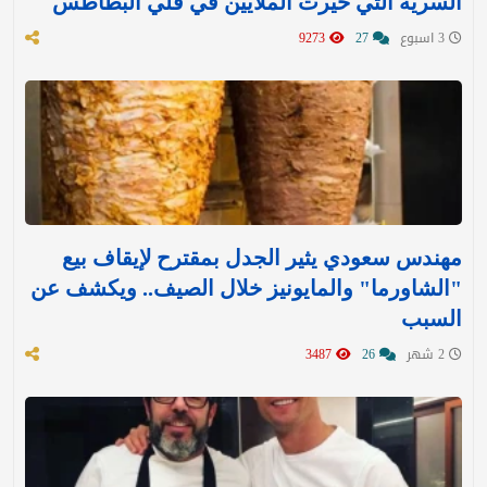
السرية التي حيرت الملايين في قلي البطاطس
3 اسبوع
27
9273
مهندس سعودي يثير الجدل بمقترح لإيقاف بيع
"الشاورما" والمايونيز خلال الصيف.. ويكشف عن
السبب
2 شهر
26
3487