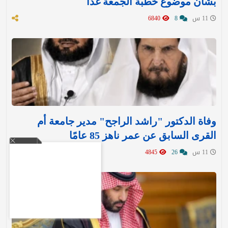
بشأن موضوع خطبة الجمعة غدا
11 س
8
6840
وفاة الدكتور "راشد الراجح" مدير جامعة أم
القرى السابق عن عمر ناهز 85 عامًا
11 س
26
4845