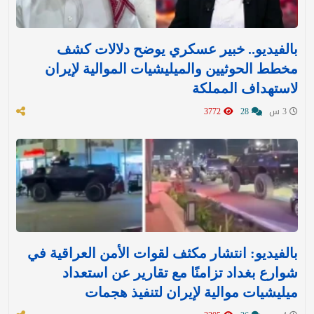
بالفيديو.. خبير عسكري يوضح دلالات كشف
مخطط الحوثيين والميليشيات الموالية لإيران
لاستهداف المملكة
3 س
28
3772
بالفيديو: انتشار مكثف لقوات الأمن العراقية في
شوارع بغداد تزامنًا مع تقارير عن استعداد
ميليشيات موالية لإيران لتنفيذ هجمات