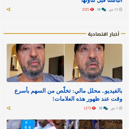
13 س
10
2325
أخبار اقتصادية
بالفيديو.. محلل مالي: تخلّص من السهم بأسرع
وقت عند ظهور هذه العلامات!
1 س
10
1273