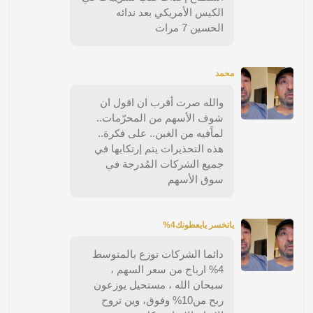
الكيس الأمريكي بعد ندائه
الحسين 7 مرات
محمد
والله صرت أقرب ان اقول ان
شوف الأسهم من المحرّمات..
لماًفيه من الغبن.. على فكرة..
هذه التحذيرات يتم إرتكابها في
جميع الشركات المُدرجة في
سوق الأسهم
ياتخسر يايعطونك4%
دائما الشركات توزع بالمتوسط
4% ارباح من سعر السهم ،
سبحان الله ، مستحيل يوزعون
ربح من10% وفوق، وين تروح