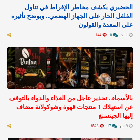
الخضيري يكشف مخاطر الإفراط في تناول
الفلفل الحار على الجهاز الهضمي.. ويوضح تأثيره
على المعدة والقولون
11 د
0
144
بالأسماء.. تحذير عاجل من الغذاء والدواء بالتوقف
عن استهلاك 3 منتجات قهوة وشوكولاتة مضاف
إليها الجينسنغ
9 س
17
8523