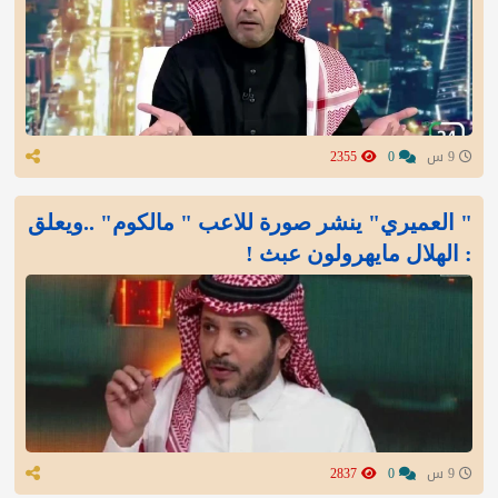
9 س
0
2355
" العميري" ينشر صورة للاعب " مالكوم" ..ويعلق
: الهلال مايهرولون عبث !
9 س
0
2837