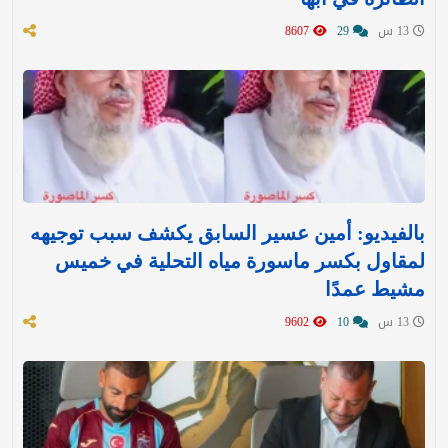
13 س
29
8607
بالفيديو: أمين عسير السابق يكشف سبب توجيهه
لمقاول بكسر ماسورة مياه التحلية في خميس
مشيط عمدًا
13 س
10
9602