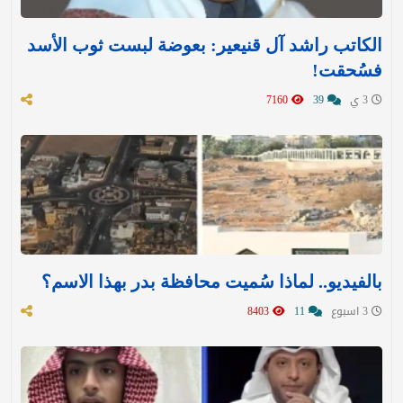
الكاتب راشد آل قنيعير: بعوضة لبست ثوب الأسد
فسُحقت!
3 ي
39
7160
بالفيديو.. لماذا سُميت محافظة بدر بهذا الاسم؟
3 اسبوع
11
8403