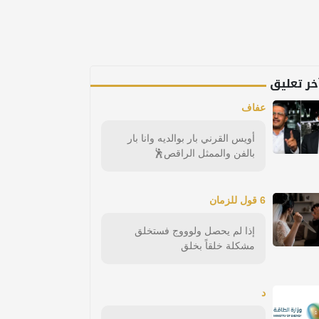
خر تعليق
عفاف
أويس القرني بار بوالديه وانا بار
بالفن والممثل الراقص🕺
6 قول للزمان
إذا لم يحصل ولوووج فستخلق
مشكلة خلقاً بخلق
د