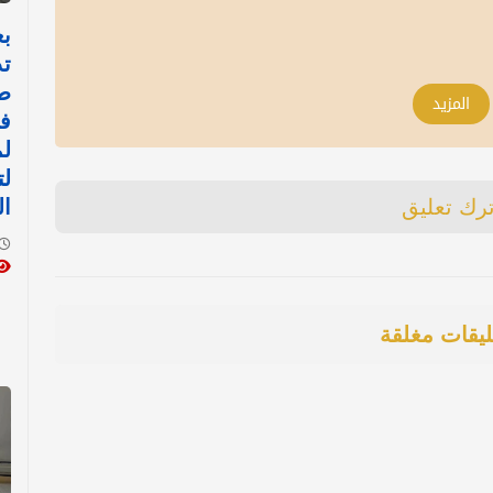
بع
تد
ط
المزيد
في
لم
لت
ترك تعليق
ال
ليقات مغلقة