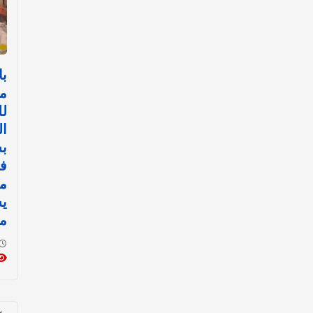
با
م
لل
ا
بش
ف
مي
ي
مو