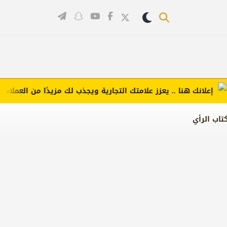
لانك هنا .. يعزز علامتك التجارية ويجذب لك مزيدًا من العملاء (اضغط
تاب الرأي