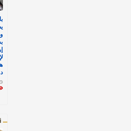
با
ي
و
بح
إر
لإ
ه
دو
أ