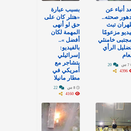
د أنباء عن
بسبب عبارة
هور صحته..
«هتلر كان على
هران تبث
حق لو أنهى
ديو مزعومًا
المهمة لكان
جتبى خامنئي
أفضل »..
ضليل الرأي
بالفيديو:
عام
إسرائيلي
يتشاجر مع
20
7 س
4396
أمريكي في
مطار مانيلا
22
8 س
4160