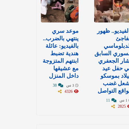
لفيديو.. ظهور
موعد سري
فاجئ
ينتهي بالضرب..
دبلوماسي
بالفيديو: عائلة
لسوري السابق
هندية تضبط
ار الجعفري
ابنتهم المتزوجة
ي حفل عيد
مع عشيقها
لاد بموسكو
داخل المنزل
شعل غضب
38
3 س
اقع التواصل
4326
11
1 س
2825