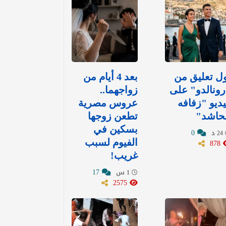
ل تعليق من
بعد 4 أيام من
ونالدو" على
زواجهما..
ديو "زفافه
عروس مصرية
لحاشد"
تطعن زوجها
بسكين في
0
24 د
878
الفيوم لسبب
غريب!
17
1 س
2575