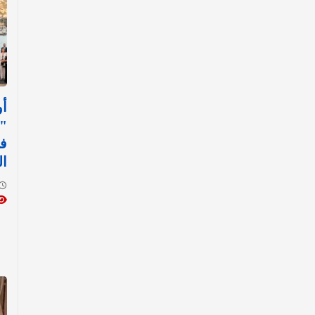
أو
"ر
في
ا