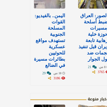
لصور: العراق
اليمن.. بالفيديو:
ضبط أسلحة
القوات
مسيرات
المسلحة
وزة خلية
الجنوبية
هابية تابعة
تستهدف مواقع
يران قبل تنفيذ
عسكرية
جمات ضد
للحوثيين
ل الجوار
بطائرات مسيرة
في الضالع
21
8 س
3765
29
10 س
3186
خبار منوعة