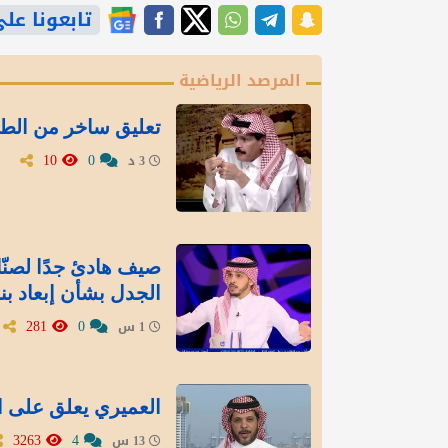
تابعونا على gle News
المرصد الرياضية
تعليق ساخر من الطر
10
0
3 د
صيف هادئ جدًا لصنّاع
الجدل بشأن إبعاد بنز
281
0
1 س
العميري يعلق على استبعاد 5 قوائم من انتخا
3263
4
13 س