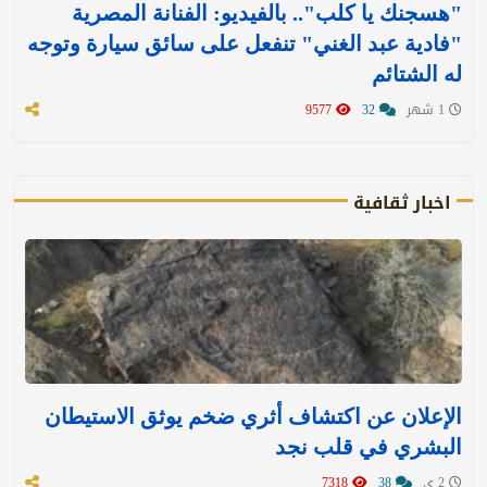
"هسجنك يا كلب".. بالفيديو: الفنانة المصرية
"فادية عبد الغني" تنفعل على سائق سيارة وتوجه
له الشتائم
1 شهر
32
9577
اخبار ثقافية
الإعلان عن اكتشاف أثري ضخم يوثق الاستيطان
البشري في قلب نجد
2 ي
38
7318