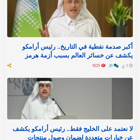
أكبر صدمة نفطية في التاريخ.. رئيس أرامكو
يكشف عن خسائر العالم بسبب أزمة هرمز
3 ي
20
9225
لا نعتمد على الخليج فقط.. رئيس أرامكو يكشف
عن خيارات متعددة لضمان وصول منتجات