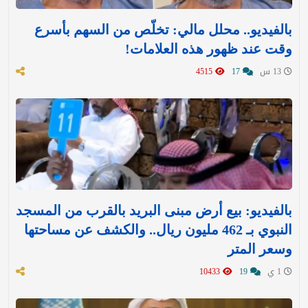
بالفيديو.. محلل مالي: تخلّص من السهم بأسرع
وقت عند ظهور هذه العلامات!
13 س
17
4515
بالفيديو: بيع أرض مبنى البريد بالقرب من المسجد
النبوي بـ 462 مليون ريال.. والكشف عن مساحتها
وسعر المتر
1 ي
19
10433