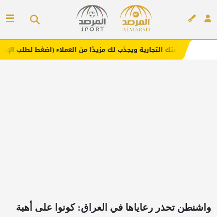
لتجارية ويجذب لك مزيدًا من العملاء (اضغط لطلب الإعلان)
م
إعلان
واشنطن تحذر رعاياها في العراق: كونوا على أهبة