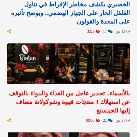
الخضيري يكشف مخاطر الإفراط في تناول
الفلفل الحار على الجهاز الهضمي.. ويوضح تأثيره
على المعدة والقولون
12 س
17
3329
بالأسماء.. تحذير عاجل من الغذاء والدواء بالتوقف
عن استهلاك 3 منتجات قهوة وشوكولاتة مضاف
إليها الجينسنغ
21 س
22
10350