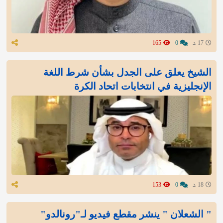
17 د
0
165
الشيخ يعلق على الجدل بشأن شرط اللغة
الإنجليزية في انتخابات اتحاد الكرة
18 د
0
153
" الشعلان " ينشر مقطع فيديو لـ"رونالدو"