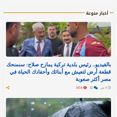
أخبار منوعة
بالفيديو.. رئيس بلدية تركية يمازح صلاح: سنمنحك
قطعة أرض لتعيش مع أبنائك وأحفادك الحياة في
مصر أكثر صعوبة
9 س
32
5014