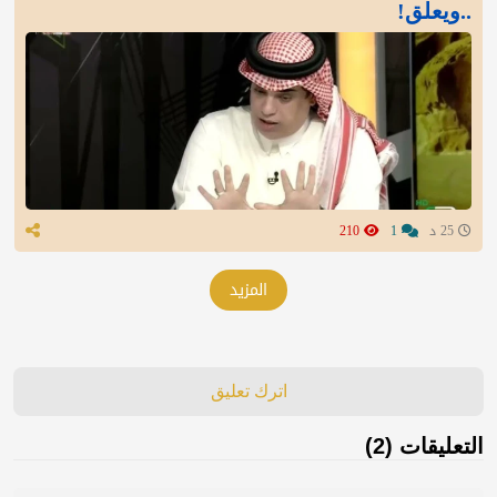
..ويعلق!
25 د
1
210
المزيد
اترك تعليق
التعليقات (2)