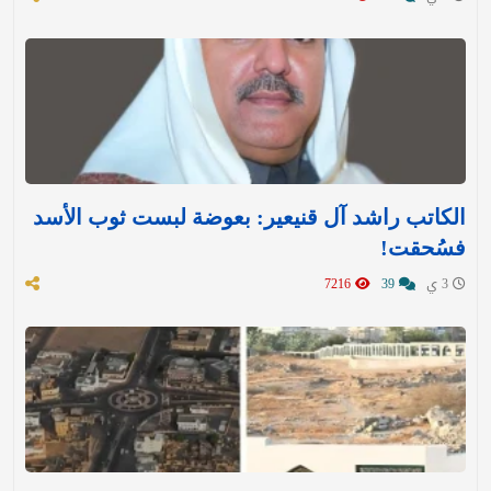
الكاتب راشد آل قنيعير: بعوضة لبست ثوب الأسد
فسُحقت!
3 ي
39
7216