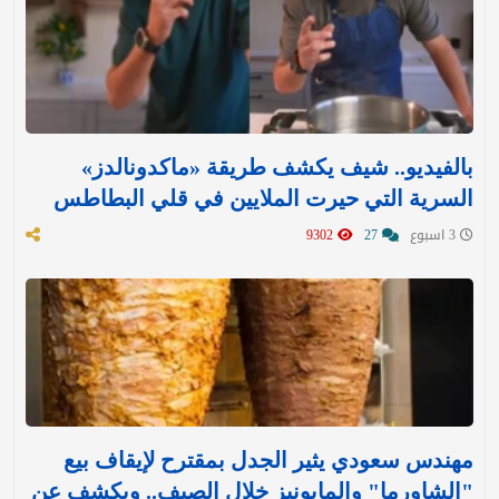
بالفيديو.. شيف يكشف طريقة «ماكدونالدز»
السرية التي حيرت الملايين في قلي البطاطس
3 اسبوع
27
9302
مهندس سعودي يثير الجدل بمقترح لإيقاف بيع
"الشاورما" والمايونيز خلال الصيف.. ويكشف عن