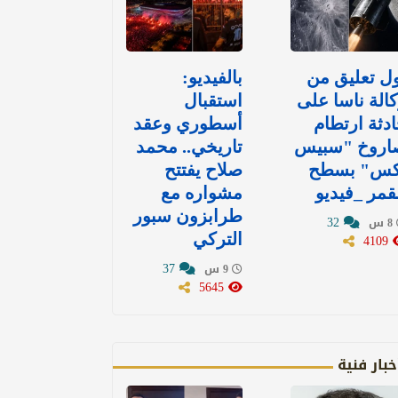
ل تعليق من
بالفيديو:
الة ناسا على
استقبال
دثة ارتطام
أسطوري وعقد
اروخ "سبيس
تاريخي.. محمد
كس" بسطح
صلاح يفتتح
قمر _فيديو
مشواره مع
طرابزون سبور
32
8 س
4109
التركي
37
9 س
5645
خبار فنية