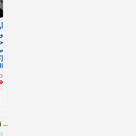
أو
وك
حا
ص
إ
ال
أ