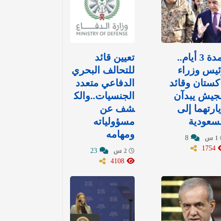
لمدة 3 أيام..
تعيين قائد
يس وزراء
للتحالف البحري
كستان وقائد
الدفاعي متعدد
جيش يبدآن
الجنسيات..والك
ارتهما إلى
شف عن
سعودية
مسؤولياته
ومهامه
8
1 س
1754
23
2 س
4108