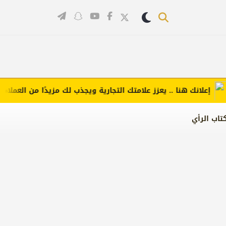
علانك هنا .. يعزز علامتك التجارية ويجذب لك مزيدًا من العملاء (اضغط
تاب الرأي