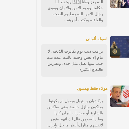
الله يعز وطنا 🇸🇦 ويحفظ لنا
حكامنا ويديم الأمن والأمان ويقوي
رجال الأمن الله يعطيهم الصحه
والعافيه ويكتب أجرهم ٠
اصوله ألماني
ترامب ذيب يوم تكاثرت الذيخة، لا
ينام إلا بعين وحده، ياليت عنده بنت
جيب منها بطل مثل جده، ويفترس
هالنعاج الكثيرة
هولاء فقط يهدمون
بزكشيان يستهبل ويقول لم يكونوا
يملكون منازل خاصة،يعني ساكنين
بالشارع،أو مقدرات ايران كلها
وطن له،ومن قال لك انهم يبنون
لأنفسهم منازل،أنظر ما حل بإيران