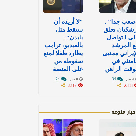
صعب جدا"..
"لا أريده أن
شكيان يعلق
يسقط مثل
ى التواصل
بايدن"..
ع المرشد
بالفيديو: ترامب
إيراني مجتبى
يطارد طفلا لمنع
امنئي في
سقوطه من
وقت الراهن
على المنصة
24
34
4 س
8 س
3347
2388
خبار منوعة