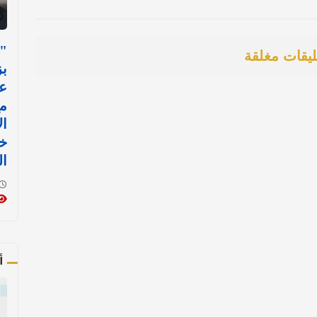
"
ليقات مغلقة
بز
عل
م
ال
خ
ال
أ