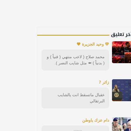
خر تعليق
💛 وحيد الجزيرة 🖤
محمد صلاح ( لاعب منتهي ( فنياً ) و
( بدنياً ) ⬅️ مثل شايب النصر ).
زائر 7
عقبال ماتسقط انت يالشايب
البرتقالي
دام عزك ياوطن