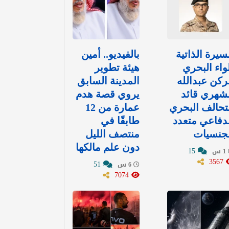
سيرة الذاتية
بالفيديو.. أمين
واء البحري
هيئة تطوير
ركن عبدالله
المدينة السابق
شهري قائد
يروي قصة هدم
تحالف البحري
عمارة من 12
دفاعي متعدد
طابقًا في
لجنسيات
منتصف الليل
دون علم مالكها
15
1 س
3567
51
6 س
7074