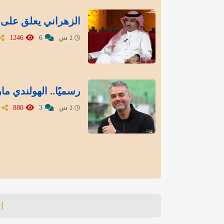
الزهراني يعلق على 
1246
6
2 س
رسميًا.. الهولندي ما
880
3
2 س
ا