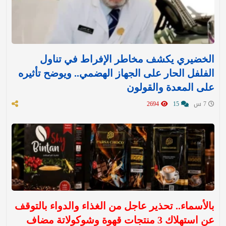
الخضيري يكشف مخاطر الإفراط في تناول
الفلفل الحار على الجهاز الهضمي.. ويوضح تأثيره
على المعدة والقولون
7 س
15
2694
بالأسماء.. تحذير عاجل من الغذاء والدواء بالتوقف
عن استهلاك 3 منتجات قهوة وشوكولاتة مضاف