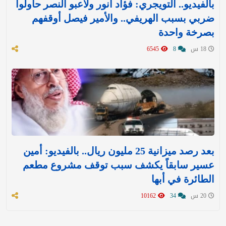
بالفيديو.. التويجري: فؤاد أنور ولاعبو النصر حاولوا
ضربي بسبب الهريفي.. والأمير فيصل أوقفهم
بصرخة واحدة
18 س
8
6545
بعد رصد ميزانية 25 مليون ريال.. بالفيديو: أمين
عسير سابقاً يكشف سبب توقف مشروع مطعم
الطائرة في أبها
20 س
34
10162