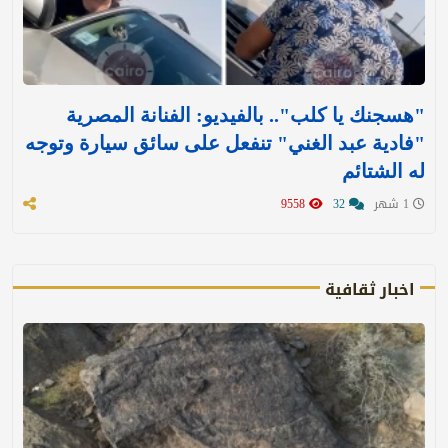
"هسجنك يا كلب".. بالفيديو: الفنانة المصرية
"فادية عبد الغني" تنفعل على سائق سيارة وتوجه
له الشتائم
1 شهر
32
9558
اخبار ثقافية