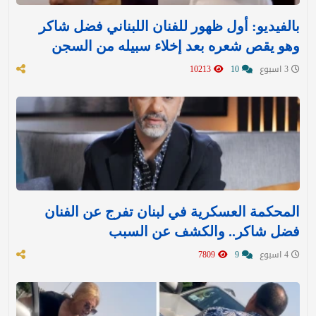
بالفيديو: أول ظهور للفنان اللبناني فضل شاكر
وهو يقص شعره بعد إخلاء سبيله من السجن
3 اسبوع
10
10213
المحكمة العسكرية في لبنان تفرج عن الفنان
فضل شاكر.. والكشف عن السبب
4 اسبوع
9
7809