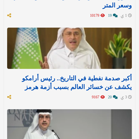
وسعر المتر
1 ي
19
10179
أكبر صدمة نفطية في التاريخ.. رئيس أرامكو
يكشف عن خسائر العالم بسبب أزمة هرمز
3 ي
20
9167