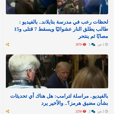
لحظات رعب في مدرسة بتايلاند.. بالفيديو :
طالب يطلق النار عشوائيًا ويسقط 7 قتلى و15
مصابًا ثم ينتحر
2 س
5
2070
بالفيديو.. مراسلة لترامب: هل هناك أي تحديثات
بشأن مضيق هرمز؟.. والأخير يرد
2 س
2
2250