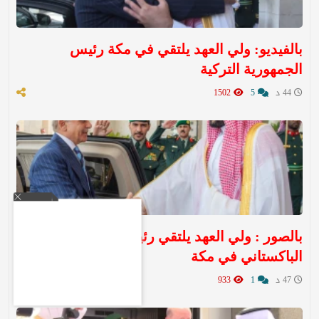
بالفيديو: ولي العهد يلتقي في مكة رئيس
الجمهورية التركية
44 د
5
1502
بالصور : ولي العهد يلتقي رئيس الوزراء
الباكستاني في مكة
47 د
1
933