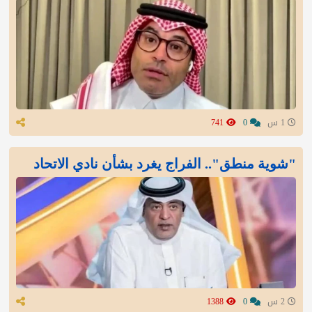
1 س
0
741
"شوية منطق".. الفراج يغرد بشأن نادي الاتحاد
2 س
0
1388