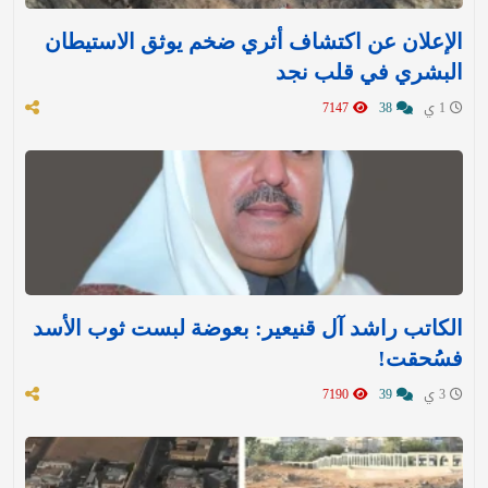
الإعلان عن اكتشاف أثري ضخم يوثق الاستيطان
البشري في قلب نجد
1 ي
38
7147
الكاتب راشد آل قنيعير: بعوضة لبست ثوب الأسد
فسُحقت!
3 ي
39
7190