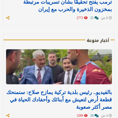
ترمب يفتح تحقيقًا بشأن تسريبات مرتبطة
بمخزون الذخيرة والحرب مع إيران
8 س
25
2773
أخبار منوعة
بالفيديو.. رئيس بلدية تركية يمازح صلاح: سنمنحك
قطعة أرض لتعيش مع أبنائك وأحفادك الحياة في
مصر أكثر صعوبة
4 س
29
3299