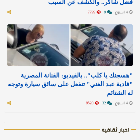
فضل شاكر.. والكشف عن السبب
4 اسبوع
9
7799
"هسجنك يا كلب".. بالفيديو: الفنانة المصرية
"فادية عبد الغني" تنفعل على سائق سيارة وتوجه
له الشتائم
4 اسبوع
32
9520
اخبار ثقافية