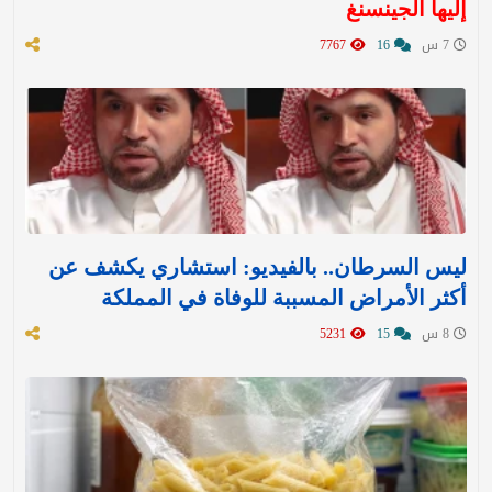
إليها الجينسنغ
7 س
16
7767
ليس السرطان.. بالفيديو: استشاري يكشف عن
أكثر الأمراض المسببة للوفاة في المملكة
8 س
15
5231