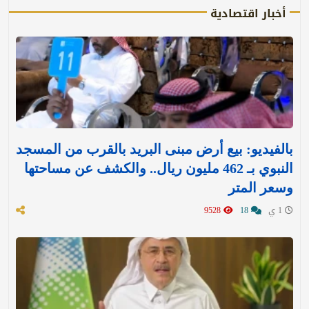
أخبار اقتصادية
بالفيديو: بيع أرض مبنى البريد بالقرب من المسجد
النبوي بـ 462 مليون ريال.. والكشف عن مساحتها
وسعر المتر
1 ي
18
9528