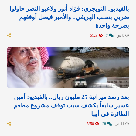
بالفيديو.. التويجري: فؤاد أنور ولاعبو النصر حاولوا
ضربي بسبب الهريفي.. والأمير فيصل أوقفهم
بصرخة واحدة
9 س
7
5123
بعد رصد ميزانية 25 مليون ريال.. بالفيديو: أمين
عسير سابقاً يكشف سبب توقف مشروع مطعم
الطائرة في أبها
11 س
28
7850