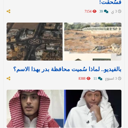
فسُحقت!
3 ي
39
7154
بالفيديو.. لماذا سُميت محافظة بدر بهذا الاسم؟
3 اسبوع
11
8388