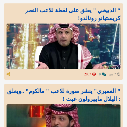
" الدبيخي " يعلق على لقطة للاعب النصر
كريستيانو رونالدو!
7 س
0
2037
" العميري" ينشر صورة للاعب " مالكوم" ..ويعلق
: الهلال مايهرولون عبث !