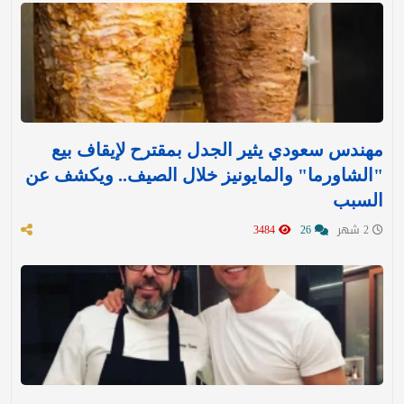
مهندس سعودي يثير الجدل بمقترح لإيقاف بيع
"الشاورما" والمايونيز خلال الصيف.. ويكشف عن
السبب
2 شهر
26
3484