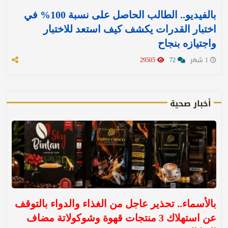
بالفيديو.. الطالب الحاصل على نسبة 100% في
اختبار القدرات يكشف كيف استعد للاختبار
واجتيازه بنجاح
1 شهر
72
29505
أخبار صحية
بالأسماء.. تحذير عاجل من الغذاء والدواء بالتوقف
عن استهلاك 3 منتجات قهوة وشوكولاتة مضاف