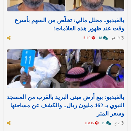
بالفيديو.. محلل مالي: تخلّص من السهم بأسرع
وقت عند ظهور هذه العلامات!
19 س
18
5119
بالفيديو: بيع أرض مبنى البريد بالقرب من المسجد
النبوي بـ 462 مليون ريال.. والكشف عن مساحتها
وسعر المتر
2 ي
19
10836