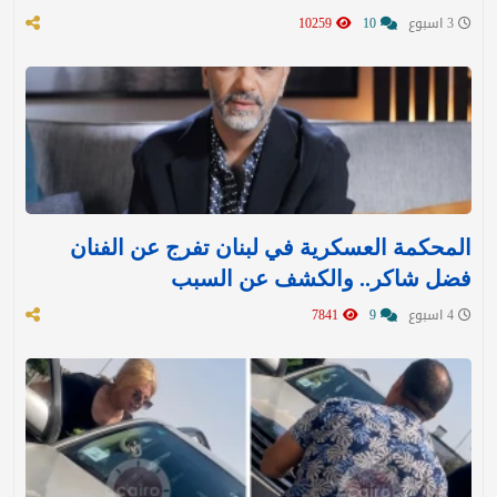
3 اسبوع
10
10259
المحكمة العسكرية في لبنان تفرج عن الفنان
فضل شاكر.. والكشف عن السبب
4 اسبوع
9
7841