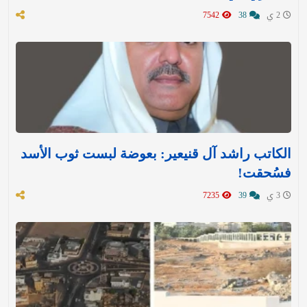
2 ي
38
7542
الكاتب راشد آل قنيعير: بعوضة لبست ثوب الأسد
فسُحقت!
3 ي
39
7235