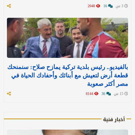
3 س
16
2048
بالفيديو.. رئيس بلدية تركية يمازح صلاح: سنمنحك
قطعة أرض لتعيش مع أبنائك وأحفادك الحياة في
مصر أكثر صعوبة
15 س
36
6144
أخبار فنية