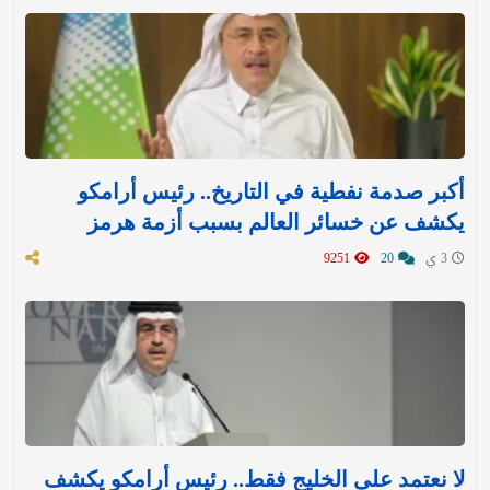
أكبر صدمة نفطية في التاريخ.. رئيس أرامكو
يكشف عن خسائر العالم بسبب أزمة هرمز
3 ي
20
9251
لا نعتمد على الخليج فقط.. رئيس أرامكو يكشف