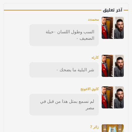
آخر تعليق
محمددد
السب وطول اللسان ٠حيلة
الضعيف ٠
كارثه
شر البلية ما يضحك ٠
كاوي الاخونج
لم نسمع بمثل هذا من قبل في
مصر
زائر 7