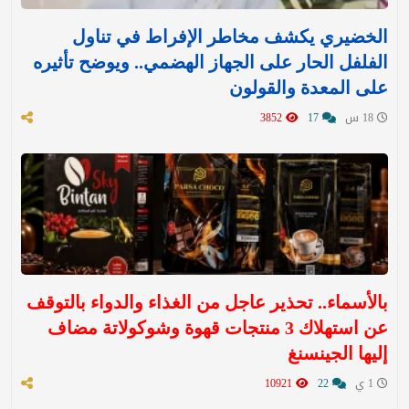
الخضيري يكشف مخاطر الإفراط في تناول
الفلفل الحار على الجهاز الهضمي.. ويوضح تأثيره
على المعدة والقولون
18 س
17
3852
بالأسماء.. تحذير عاجل من الغذاء والدواء بالتوقف
عن استهلاك 3 منتجات قهوة وشوكولاتة مضاف
إليها الجينسنغ
1 ي
22
10921