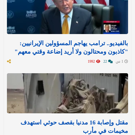
بالفيديو.. ترامب يهاجم المسؤولين الإيرانيين:
"كاذبون ومحتالون ولا أريد إضاعة وقتي معهم"
1 س
22
1992
مقتل وإصابة 16 مدنيا بقصف حوثي استهدف
مخيمات في مأرب