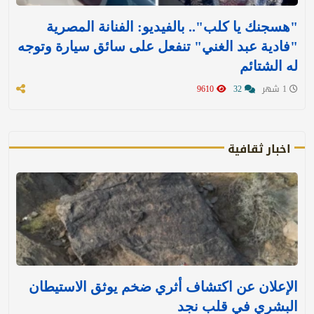
"هسجنك يا كلب".. بالفيديو: الفنانة المصرية
"فادية عبد الغني" تنفعل على سائق سيارة وتوجه
له الشتائم
1 شهر
32
9610
اخبار ثقافية
الإعلان عن اكتشاف أثري ضخم يوثق الاستيطان
البشري في قلب نجد