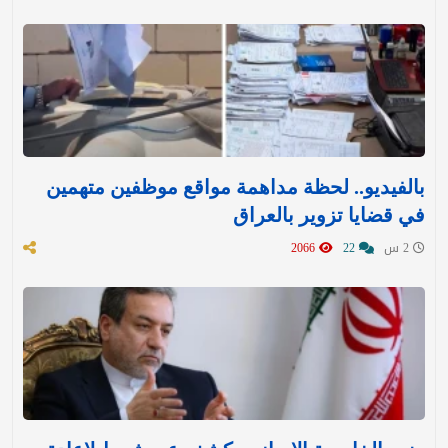
بالفيديو.. لحظة مداهمة مواقع موظفين متهمين
في قضايا تزوير بالعراق
2 س
22
2066