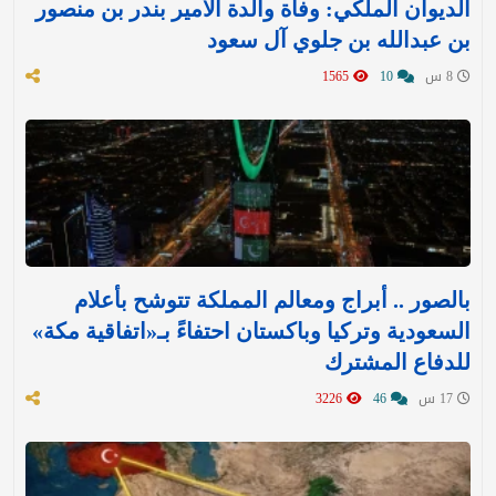
الديوان الملكي: وفاة والدة الأمير بندر بن منصور
بن عبدالله بن جلوي آل سعود
8 س
10
1565
بالصور .. أبراج ومعالم المملكة تتوشح بأعلام
السعودية وتركيا وباكستان احتفاءً بـ«اتفاقية مكة»
للدفاع المشترك‬⁩ ‏
17 س
46
3226