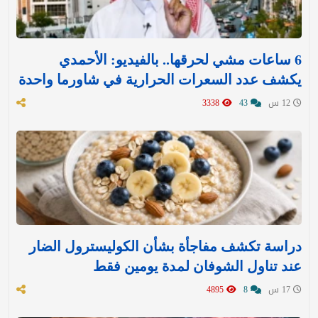
6 ساعات مشي لحرقها.. بالفيديو: الأحمدي
يكشف عدد السعرات الحرارية في شاورما واحدة
12 س
43
3338
دراسة تكشف مفاجأة بشأن الكوليسترول الضار
عند تناول الشوفان لمدة يومين فقط
17 س
8
4895