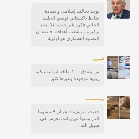
يوجد تحالف إسلامي و بقيادة
ضابط باكستاني توسيع الحلف
الحالي فكره غير جيده لئلا يفقد
تركيزه و تتشعب أهدافه. خاصة ان
التصنيع العسكري هو اولوية
شييرين
من يصدق ٢٠٠ بطاقة اتمانية بنكية
ربوية موجودة وغيرها كثير
ريـــــمـــــا
حديث شريف>> عينان لاتمسهما
النار ومنها عين باتت تحرس في
سبيل الله.