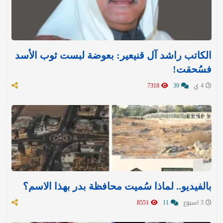
الكاتب راشد آل قنيعير: بعوضة لبست ثوب الأسد
فسُحقت!
4 ي
39
7318
بالفيديو.. لماذا سُميت محافظة بدر بهذا الاسم؟
3 اسبوع
11
8551