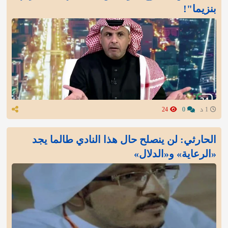
بنزيما"!
1 د
0
24
الحارثي: لن ينصلح حال هذا النادي طالما يجد
«الرعاية» و«الدلال»