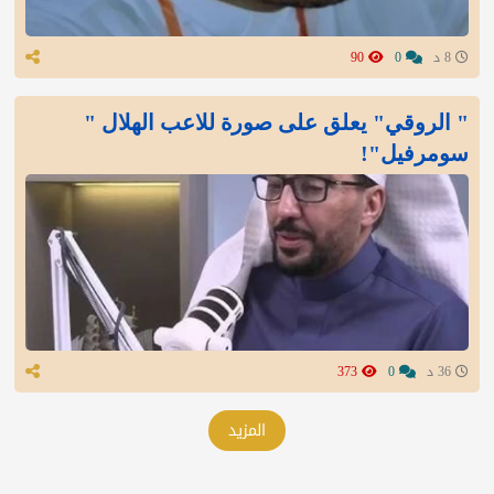
8 د
0
90
" الروقي" يعلق على صورة للاعب الهلال "
سومرفيل"!
36 د
0
373
المزيد