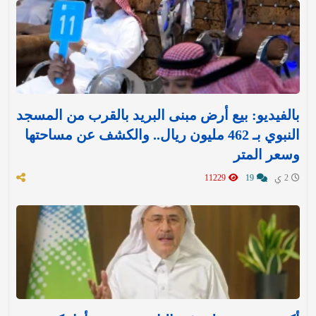
بالفيديو: بيع أرض مبنى البريد بالقرب من المسجد
النبوي بـ 462 مليون ريال.. والكشف عن مساحتها
وسعر المتر
2 ي
19
11229