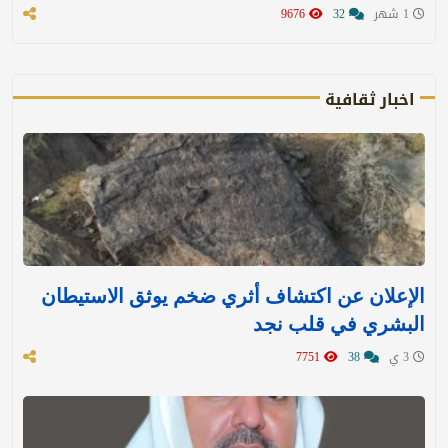
1 شهر
32
9676
اخبار ثقافية
الإعلان عن اكتشاف أثري ضخم يوثق الاستيطان
البشري في قلب نجد
3 ي
38
7751