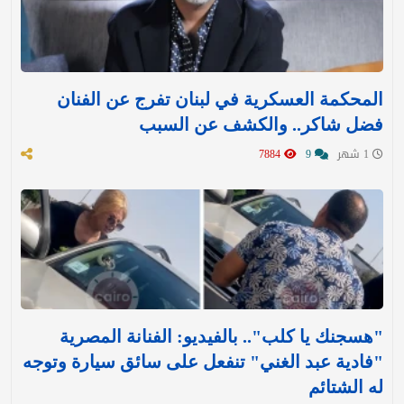
المحكمة العسكرية في لبنان تفرج عن الفنان
فضل شاكر.. والكشف عن السبب
1 شهر
9
7884
"هسجنك يا كلب".. بالفيديو: الفنانة المصرية
"فادية عبد الغني" تنفعل على سائق سيارة وتوجه
له الشتائم