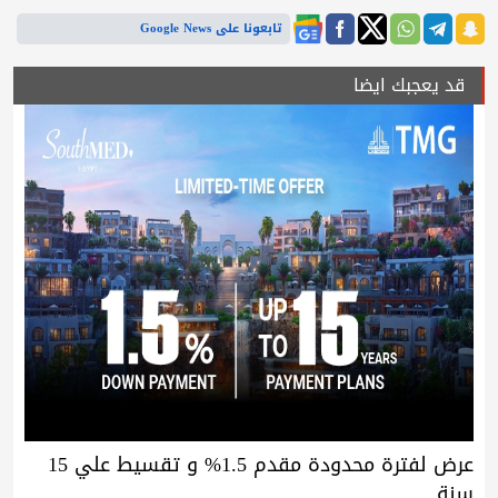
تابعونا على Google News
قد يعجبك ايضا
عرض لفترة محدودة مقدم 1.5% و تقسيط علي 15
سنة