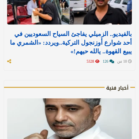
بالفيديو.. الزميلي يفاجئ السياح السعوديين في
أحد شوارع أوزنجول التركية..ويردد: «الشمري ما
يبيع القهوة.. يالله حيهم!»
10 س
126
5328
أخبار فنية