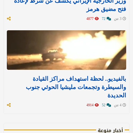
وزير الخارجية الإيراني يكشف عن شرط لإعادة
فتح مضيق هرمز
3 س
72
4877
بالفيديو.. لحظة استهداف مراكز القيادة
والسيطرة وتجمعات مليشيا الحوثي جنوب
الحديدة
4 س
52
4914
أخبار منوعة