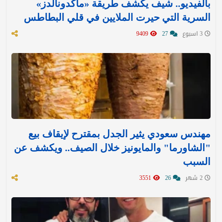
بالفيديو.. شيف يكشف طريقة «ماكدونالدز»
السرية التي حيرت الملايين في قلي البطاطس
3 اسبوع
27
9409
مهندس سعودي يثير الجدل بمقترح لإيقاف بيع
"الشاورما" والمايونيز خلال الصيف.. ويكشف عن
السبب
2 شهر
26
3551