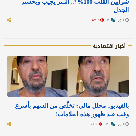
شرايين القلب 100%؟.. النمر يجيب ويحسم
الجدل
1 ي
6
4597
أخبار اقتصادية
بالفيديو.. محلل مالي: تخلّص من السهم بأسرع
وقت عند ظهور هذه العلامات!
1 ي
19
5907