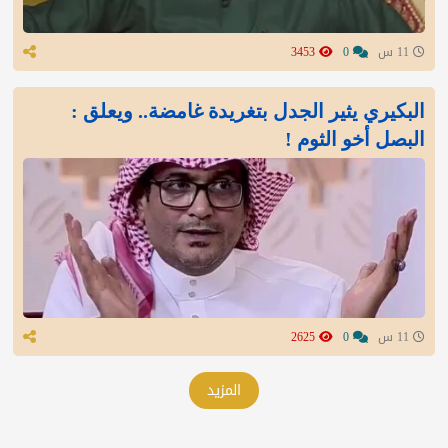
11 س
0
3453
البكيري يثير الجدل بتغريدة غامضة.. ويعلق :
البصل أخو الثوم !
11 س
0
2625
المزيد