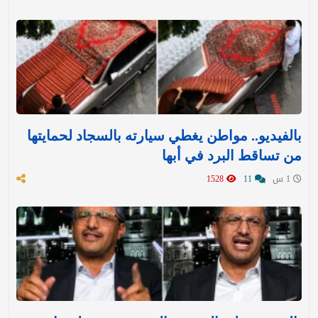
بالفيديو.. مواطن يغطي سيارته بالسجاد لحمايتها
من تساقط البرد في أبها
1 س
11
1528