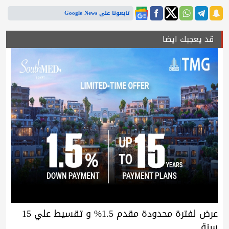
تابعونا على Google News
قد يعجبك ايضا
عرض لفترة محدودة مقدم 1.5% و تقسيط علي 15
سنة