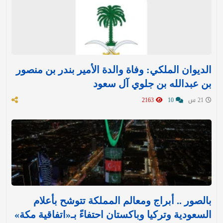
الديوان الملكي: وفاة والدة الأمير بندر بن منصور
بن عبدالله بن جلوي آل سعود
21 س
10
2163
بالصور .. أبراج ومعالم المملكة تتوشح بأعلام
السعودية وتركيا وباكستان احتفاءً بـ«اتفاقية مكة»