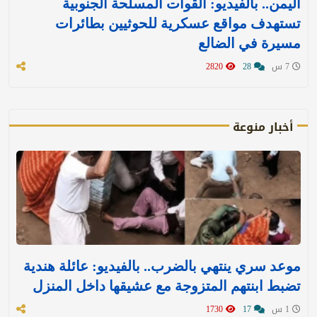
اليمن.. بالفيديو: القوات المسلحة الجنوبية
تستهدف مواقع عسكرية للحوثيين بطائرات
مسيرة في الضالع
7 س
28
2820
أخبار منوعة
موعد سري ينتهي بالضرب.. بالفيديو: عائلة هندية
تضبط ابنتهم المتزوجة مع عشيقها داخل المنزل
1 س
17
1730