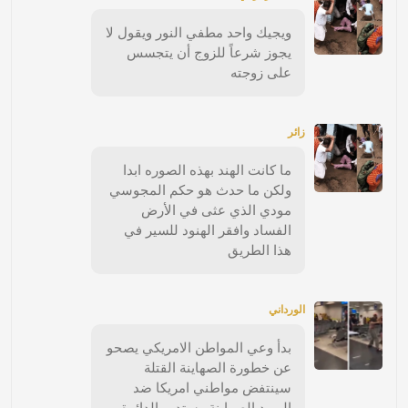
ويجيك واحد مطفي النور ويقول لا
يجوز شرعاً للزوج أن يتجسس
على زوجته
زائر
ما كانت الهند بهذه الصوره ابدا
ولكن ما حدث هو حكم المجوسي
مودي الذي عثى في الأرض
الفساد وافقر الهنود للسير في
هذا الطريق
الورداني
بدأ وعي المواطن الامريكي يصحو
عن خطورة الصهاينة القتلة
سينتفض مواطني امريكا ضد
اليهود الصهاينة وستدور الدائرة