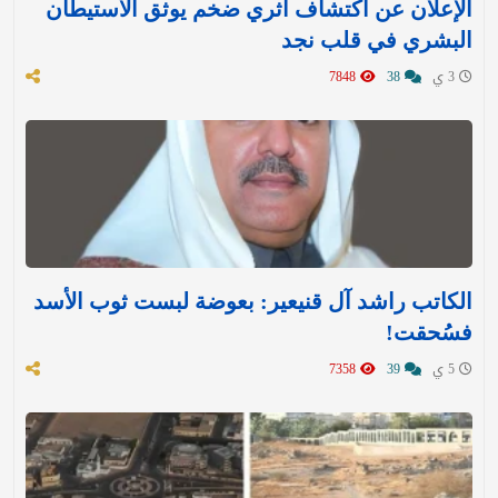
الإعلان عن اكتشاف أثري ضخم يوثق الاستيطان
البشري في قلب نجد
3 ي
38
7848
الكاتب راشد آل قنيعير: بعوضة لبست ثوب الأسد
فسُحقت!
5 ي
39
7358