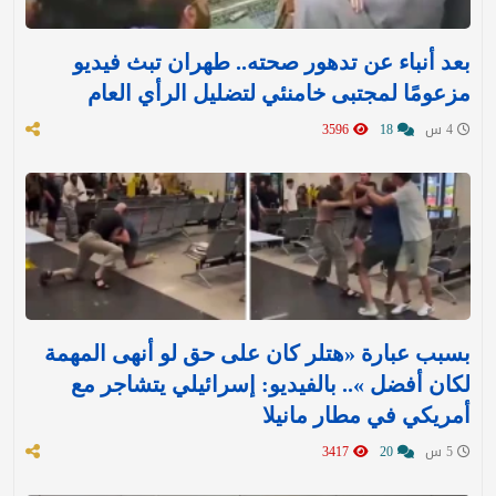
بعد أنباء عن تدهور صحته.. طهران تبث فيديو
مزعومًا لمجتبى خامنئي لتضليل الرأي العام
4 س
18
3596
بسبب عبارة «هتلر كان على حق لو أنهى المهمة
لكان أفضل ».. بالفيديو: إسرائيلي يتشاجر مع
أمريكي في مطار مانيلا
5 س
20
3417