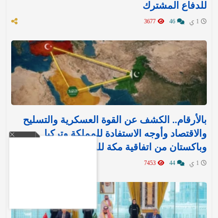
للدفاع المشترك‬⁩ ‏
1 ي
46
3677
بالأرقام.. الكشف عن القوة العسكرية والتسليح
والاقتصاد وأوجه الاستفادة للمملكة وتركيا
وباكستان من اتفاقية مكة للدفاع
1 ي
44
7453