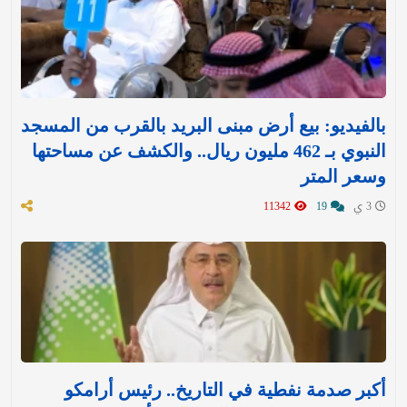
بالفيديو: بيع أرض مبنى البريد بالقرب من المسجد
النبوي بـ 462 مليون ريال.. والكشف عن مساحتها
وسعر المتر
3 ي
19
11342
أكبر صدمة نفطية في التاريخ.. رئيس أرامكو