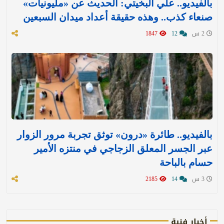
بالفيديو.. علي البخيتي: الحديث عن «مليونيات»
صنعاء كذب.. وهذه حقيقة أعداد ميدان السبعين
2 س
12
1847
بالفيديو.. طائرة «درون» توثق تجربة مرور الزوار
عبر الجسر المعلق الزجاجي في منتزه الأمير
حسام بالباحة
3 س
14
2185
أخبار فنية