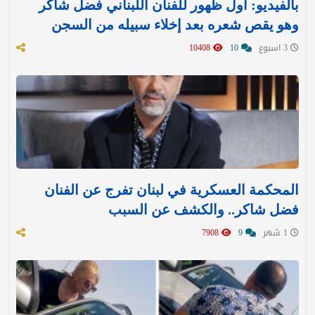
بالفيديو: أول ظهور للفنان اللبناني فضل شاكر
وهو يقص شعره بعد إخلاء سبيله من السجن
3 اسبوع
10
10408
المحكمة العسكرية في لبنان تفرج عن الفنان
فضل شاكر.. والكشف عن السبب
1 شهر
9
7908