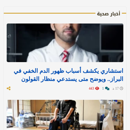
أخبار صحية
استشاري يكشف أسباب ظهور الدم الخفي في
البراز.. ويوضح متى يستدعي منظار القولون
17 د
1
443