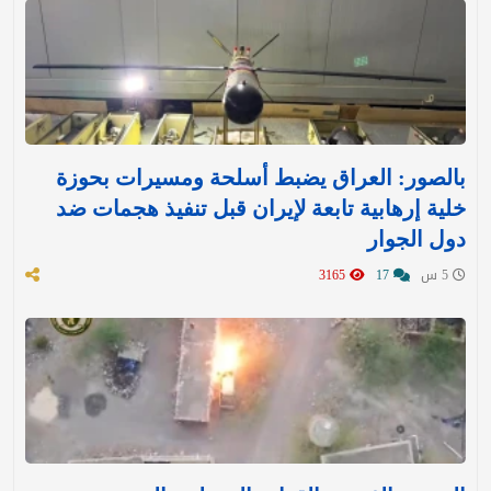
بالصور: العراق يضبط أسلحة ومسيرات بحوزة
خلية إرهابية تابعة لإيران قبل تنفيذ هجمات ضد
دول الجوار
5 س
17
3165