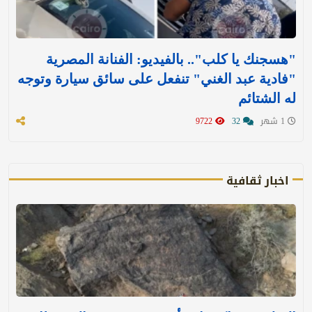
"هسجنك يا كلب".. بالفيديو: الفنانة المصرية
"فادية عبد الغني" تنفعل على سائق سيارة وتوجه
له الشتائم
1 شهر
32
9722
اخبار ثقافية