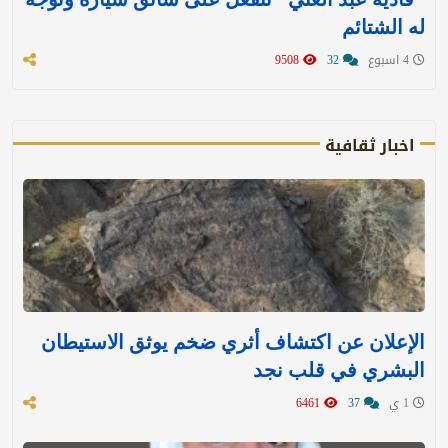
له الشتائم
4 اسبوع
32
9508
اخبار ثقافية
الإعلان عن اكتشاف أثري ضخم يوثق الاستيطان
البشري في قلب نجد
1 ي
37
6461