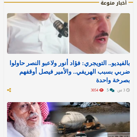
أخبار منوعة
بالفيديو.. التويجري: فؤاد أنور ولاعبو النصر حاولوا
ضربي بسبب الهريفي.. والأمير فيصل أوقفهم
بصرخة واحدة
3 س
5
3054