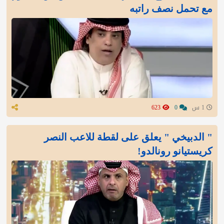
مع تحمل نصف راتبه
1 س
0
623
" الدبيخي " يعلق على لقطة للاعب النصر
كريستيانو رونالدو!