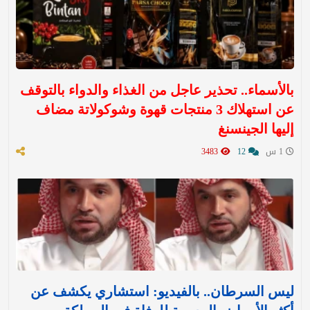
بالأسماء.. تحذير عاجل من الغذاء والدواء بالتوقف
عن استهلاك 3 منتجات قهوة وشوكولاتة مضاف
إليها الجينسنغ
1 س
12
3483
ليس السرطان.. بالفيديو: استشاري يكشف عن