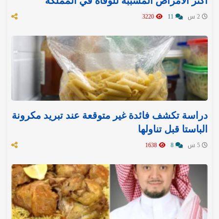
أكثر الأمراض المسببة للوفاة في المملكة
2 س
11
3220
دراسة تكشف فائدة غير متوقعة عند تبريد مكرونة
الباستا قبل تناولها
5 س
8
1638