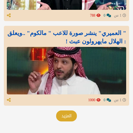
1 س
0
788
" العميري" ينشر صورة للاعب " مالكوم" ..ويعلق
: الهلال مايهرولون عبث !
1 س
0
1000
المزيد