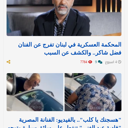
المحكمة العسكرية في لبنان تفرج عن الفنان
فضل شاكر.. والكشف عن السبب
4 اسبوع
9
7784
"هسجنك يا كلب".. بالفيديو: الفنانة المصرية
"فادية عبد الغني" تنفعل على سائق سيارة وتوجه