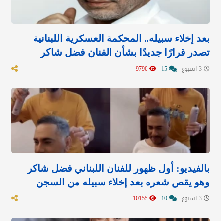
بعد إخلاء سبيله.. المحكمة العسكرية اللبنانية
تصدر قرارًا جديدًا بشأن الفنان فضل شاكر
3 اسبوع
15
9790
بالفيديو: أول ظهور للفنان اللبناني فضل شاكر
وهو يقص شعره بعد إخلاء سبيله من السجن
3 اسبوع
10
10155