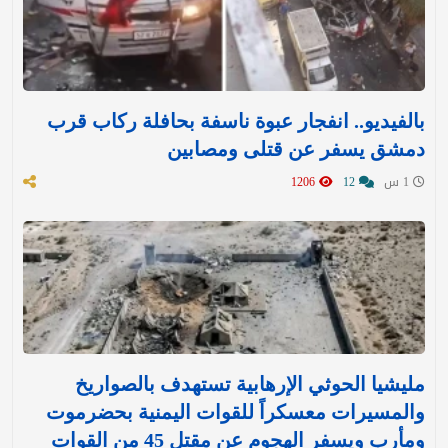
بالفيديو.. انفجار عبوة ناسفة بحافلة ركاب قرب
دمشق يسفر عن قتلى ومصابين
1 س
12
1206
مليشيا الحوثي الإرهابية تستهدف بالصواريخ
والمسيرات معسكراً للقوات اليمنية بحضرموت
ومأرب ويسفر الهجوم عن مقتل 45 من القوات