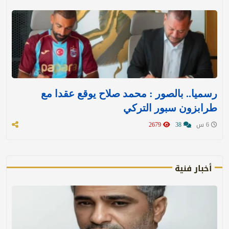
رسميا.. بالصور : محمد صلاح يوقع عقدا مع
طرابزون سبور التركي
6 س
38
2679
أخبار فنية