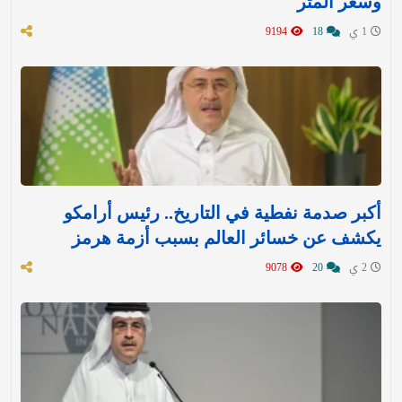
وسعر المتر
1 ي
18
9194
أكبر صدمة نفطية في التاريخ.. رئيس أرامكو
يكشف عن خسائر العالم بسبب أزمة هرمز
2 ي
20
9078