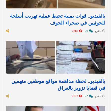
بالفيديو.. قوات يمنية تحبط عملية تهريب أسلحة
للحوثيين في صحراء الجوف
2 س
26
2869
بالفيديو.. لحظة مداهمة مواقع موظفين متهمين
في قضايا تزوير بالعراق
2 س
22
2073