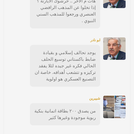
هات م الآخر .. حرشوك الأيارنة ؟
إذا تخلوا عن المذهب الرافضي
العنصري ورجعوا للمذهب السني
النبوي .
ابو نادر
يوجد تحالف إسلامي و بقيادة
ضابط باكستاني توسيع الحلف
الحالي فكره غير جيده لئلا يفقد
تركيزه و تتشعب أهدافه. خاصة ان
التصنيع العسكري هو اولوية
شييرين
من يصدق ٢٠٠ بطاقة اتمانية بنكية
ربوية موجودة وغيرها كثير