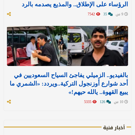
الرؤساء على الإطلاق.. والمذيع يصدمه بالرد
9 س
35
7542
بالفيديو.. الزميلي يفاجئ السياح السعوديين في
أحد شوارع أوزنجول التركية..ويردد: «الشمري ما
يبيع القهوة.. يالله حيهم!»
10 س
126
5335
أخبار فنية