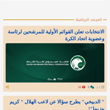
المرصد الرياضية
الانتخابات تعلن القوائم الأولية للمرشحين لرئاسة
وعضوية اتحاد الكرة
1 د
0
16
" الدبيخي" يطرح سؤالا عن لاعب الهلال " كريم
بنزيما"!