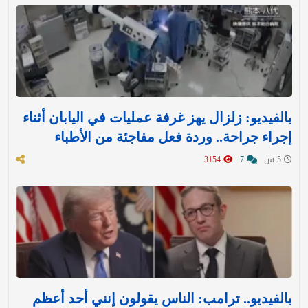
بالفيديو: زلزال يهز غرفة عمليات في اليابان أثناء
إجراء جراحة.. وردة فعل مفاجئة من الأطباء
5 س
7
3154
بالفيديو.. ترامب: الناس يقولون إنني أحد أعظم