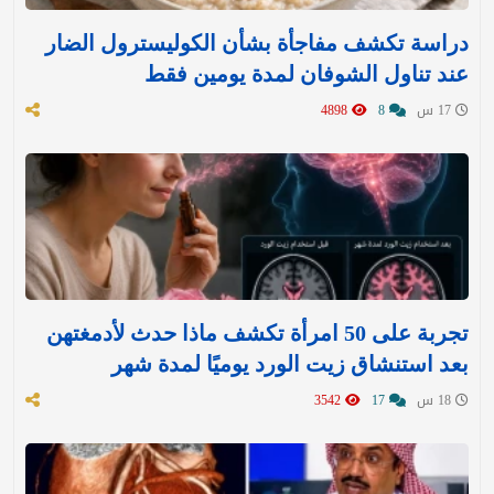
دراسة تكشف مفاجأة بشأن الكوليسترول الضار
عند تناول الشوفان لمدة يومين فقط
17 س
8
4898
تجربة على 50 امرأة تكشف ماذا حدث لأدمغتهن
بعد استنشاق زيت الورد يوميًا لمدة شهر
18 س
17
3542