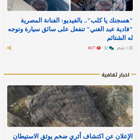
"هسجنك يا كلب".. بالفيديو: الفنانة المصرية
"فادية عبد الغني" تنفعل على سائق سيارة وتوجه
له الشتائم
1 شهر
32
9677
اخبار ثقافية
الإعلان عن اكتشاف أثري ضخم يوثق الاستيطان