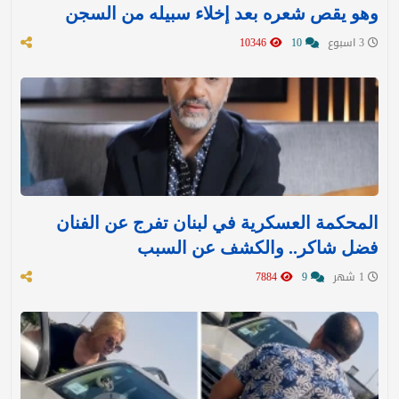
وهو يقص شعره بعد إخلاء سبيله من السجن
3 اسبوع
10
10346
المحكمة العسكرية في لبنان تفرج عن الفنان
فضل شاكر.. والكشف عن السبب
1 شهر
9
7884