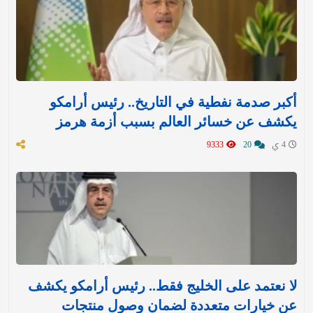
أكبر صدمة نفطية في التاريخ.. رئيس أرامكو
يكشف عن خسائر العالم بسبب أزمة هرمز
4 ي
20
9333
لا نعتمد على الخليج فقط.. رئيس أرامكو يكشف
عن خيارات متعددة لضمان وصول منتجات