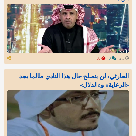
3 د
0
38
الحارثي: لن ينصلح حال هذا النادي طالما يجد
«الرعاية» و«الدلال»