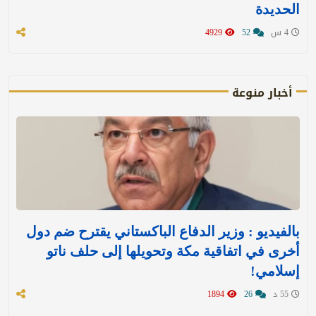
الحديدة
4 س
52
4929
أخبار منوعة
بالفيديو : وزير الدفاع الباكستاني يقترح ضم دول
أخرى في اتفاقية مكة وتحويلها إلى حلف ناتو
إسلامي!
55 د
26
1894