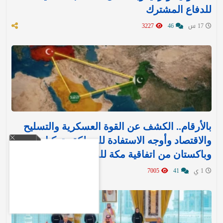
للدفاع المشترك‬⁩ ‏
17 س
46
3227
بالأرقام.. الكشف عن القوة العسكرية والتسليح
والاقتصاد وأوجه الاستفادة للمملكة وتركيا
وباكستان من اتفاقية مكة للدفاع
1 ي
41
7005