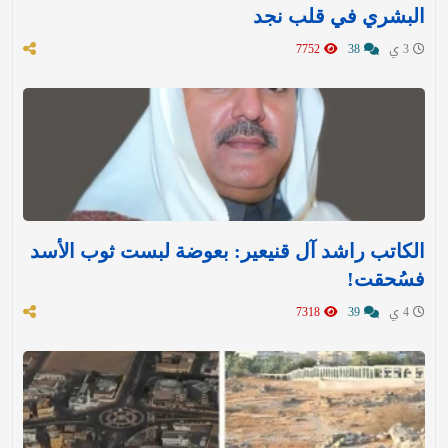
البشري في قلب نجد
3 ي
38
7752
الكاتب راشد آل قنيعير: بعوضة لبست ثوب الأسد
فسُحقت!
4 ي
39
7318