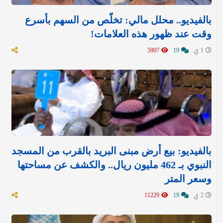
بالفيديو.. محلل مالي: تخلّص من السهم بأسرع
وقت عند ظهور هذه العلامات!
1 ي
19
5907
بالفيديو: بيع أرض مبنى البريد بالقرب من المسجد
النبوي بـ 462 مليون ريال.. والكشف عن مساحتها
وسعر المتر
2 ي
19
11229