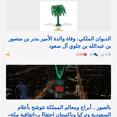
الديوان الملكي: وفاة والدة الأمير بندر بن منصور
بن عبدالله بن جلوي آل سعود
8 س
10
1570
بالصور .. أبراج ومعالم المملكة تتوشح بأعلام
السعودية وتركيا وباكستان احتفاءً بـ«اتفاقية مكة»