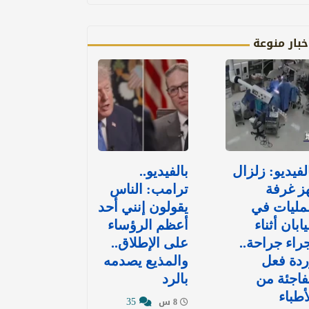
خبار منوعة
لفيديو: زلزال
بالفيديو..
ز غرفة
ترامب: الناس
مليات في
يقولون إنني أحد
يابان أثناء
أعظم الرؤساء
راء جراحة..
على الإطلاق..
دة فعل
والمذيع يصدمه
اجئة من
بالرد
أطباء
35
8 س