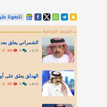
تابعونا على gle News
المرصد الرياضية
الشمراني يعلق بعد ت
203
0
15 د
الهدلق يعلق على أو
285
0
40 د