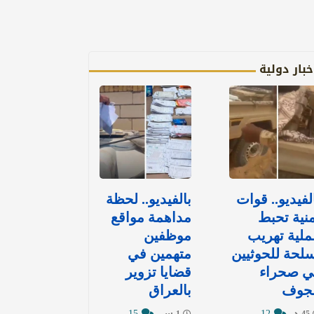
خبار دولية
لفيديو.. قوات
بالفيديو.. لحظة
نية تحبط
مداهمة مواقع
لية تهريب
موظفين
لحة للحوثيين
متهمين في
ي صحراء
قضايا تزوير
لجوف
بالعراق
15
12
45 د
1 س