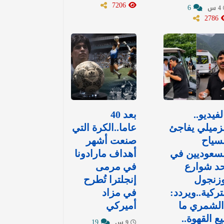
7206
6
4 س
2786
لفيديو..
بعد 40
زميلي يفاجئ
عاما..الكرة التي
سياح
صنعت أشهر
سعوديين في
أهداف مارادونا
د شوارع
في مرمى
وزنجول
إنجلترا تُطرح
تركية..ويردد:
في مزاد
الشمري ما
أميركي
يع القهوة..
19
9 س