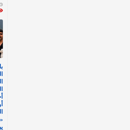
با
ال
ال
ال
أح
أ
ال
«
يب