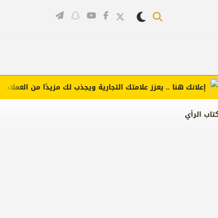
لانك هنا .. يعزز علامتك التجارية ويجذب لك مزيدًا من العملاء (اضغط 
تاب الرأي