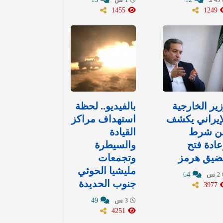
1455
1249
ير الخارجية
بالفيديو.. لحظة
إيراني يكشف
استهداف مراكز
ن شرط
القيادة
عادة فتح
والسيطرة
ضيق هرمز
وتجمعات
مليشيا الحوثي
64
2 س
3977
جنوب الحديدة
49
3 س
4251