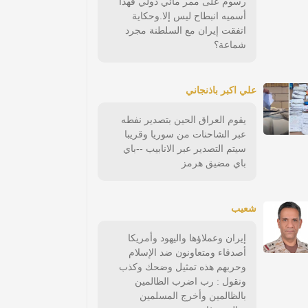
رسوم على ممر مائي دولي فهذا
أسميه انبطاح ليس إلا.وحكاية
اتفقت إيران مع السلطنة مجرد
شماعة؟
علي اكبر باذنجاني
يقوم العراق الحين بتصدير نفطه
عبر الشاحنات من سوريا وقريبا
سيتم التصدير عبر الانابيب --باي
باي مضيق هرمز
شعيب
إيران وعملاؤها واليهود وأمريكا
أصدقاء ومتعاونون ضد الإسلام
وحربهم هذه تمثيل وضحك وكذب
ونقول : رب اضرب الظالمين
بالظالمين وأخرج المسلمين