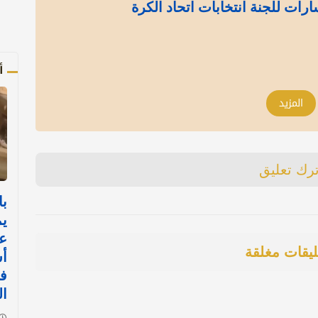
رات للجنة انتخابات اتحاد الكرة
أ
المزيد
ترك تعليق
با
يم
عم
ليقات مغلقة
أس
ف
ا