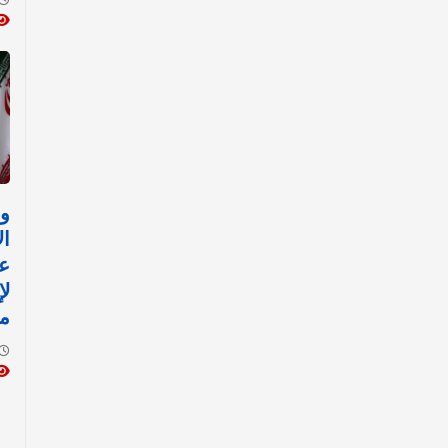
وز
ال
ع
لإ
م