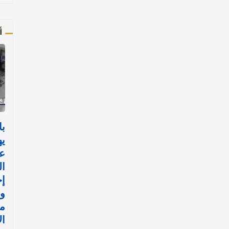
أ
با
يه
ع
ال
إج
ور
مف
ال