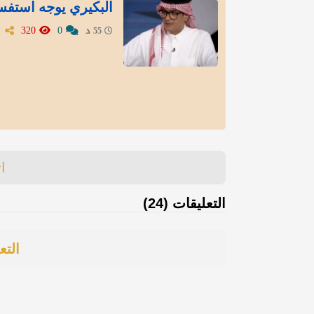
البكيري يوجه استفسا
320
0
55 د
ا
التعليقات (24)
التع