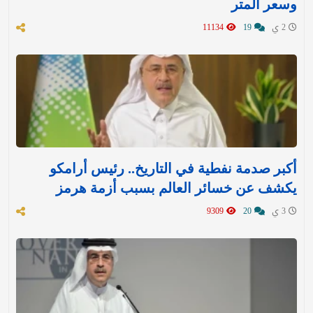
وسعر المتر
2 ي
19
11134
أكبر صدمة نفطية في التاريخ.. رئيس أرامكو
يكشف عن خسائر العالم بسبب أزمة هرمز
3 ي
20
9309