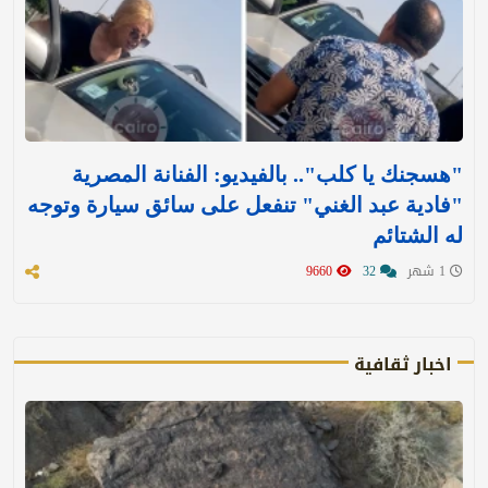
"هسجنك يا كلب".. بالفيديو: الفنانة المصرية
"فادية عبد الغني" تنفعل على سائق سيارة وتوجه
له الشتائم
1 شهر
32
9660
اخبار ثقافية