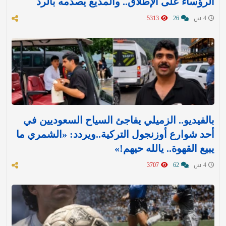
الرؤساء على الإطلاق.. والمذيع يصدمه بالرد
4 س
26
5313
بالفيديو.. الزميلي يفاجئ السياح السعوديين في
أحد شوارع أوزنجول التركية..ويردد: «الشمري ما
يبيع القهوة.. يالله حيهم!»
4 س
62
3707