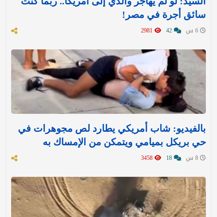
السيد: لو لم يهاجر والدي إلى أمريكا.. ربما كنت
سائق أجرة في مصر!
6 س
42
2981
بالفيديو: شاب أمريكي يطارد لص مجوهرات في
حي بريكل بميامي ويتمكن من الإمساك به
8 س
18
3458