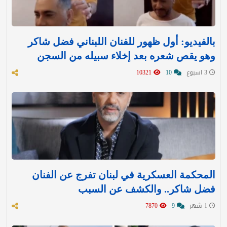
بالفيديو: أول ظهور للفنان اللبناني فضل شاكر
وهو يقص شعره بعد إخلاء سبيله من السجن
3 اسبوع
10
10321
المحكمة العسكرية في لبنان تفرج عن الفنان
فضل شاكر.. والكشف عن السبب
1 شهر
9
7870