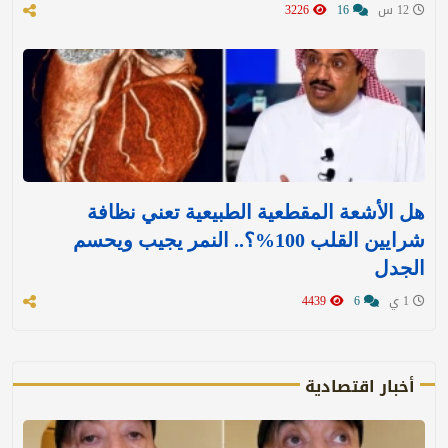
12 س
16
3226
هل الأشعة المقطعية الطبيعية تعني نظافة
شرايين القلب 100%؟.. النمر يجيب ويحسم
الجدل
1 ي
6
4439
أخبار اقتصادية