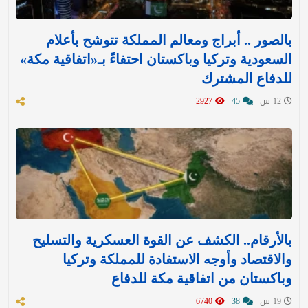
بالصور .. أبراج ومعالم المملكة تتوشح بأعلام
السعودية وتركيا وباكستان احتفاءً بـ«اتفاقية مكة»
للدفاع المشترك‬⁩ ‏
12 س
45
2927
بالأرقام.. الكشف عن القوة العسكرية والتسليح
والاقتصاد وأوجه الاستفادة للمملكة وتركيا
وباكستان من اتفاقية مكة للدفاع
19 س
38
6740