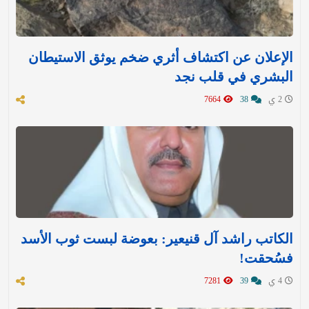
الإعلان عن اكتشاف أثري ضخم يوثق الاستيطان
البشري في قلب نجد
2 ي
38
7664
الكاتب راشد آل قنيعير: بعوضة لبست ثوب الأسد
فسُحقت!
4 ي
39
7281