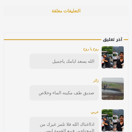
التعليقات مغلقة
آخر تعليق
روح يا روح
الله يسعد ايامك ياجميل
زائر
صديق طف مكينه الماء وخلاص
عربي
اذااغناك الله فلا تلمز غيرك من
المحتاجين فبيع القهوة ليس