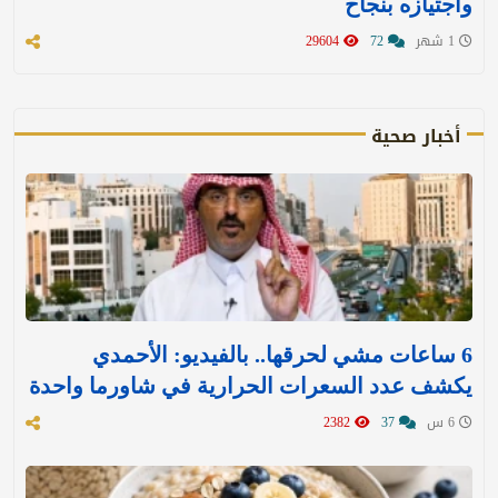
واجتيازه بنجاح
1 شهر
72
29604
أخبار صحية
6 ساعات مشي لحرقها.. بالفيديو: الأحمدي
يكشف عدد السعرات الحرارية في شاورما واحدة
6 س
37
2382