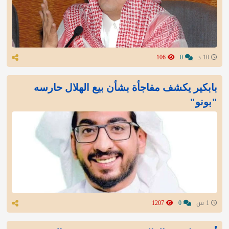
10 د
0
106
بابكير يكشف مفاجأة بشأن بيع الهلال حارسه
"بونو"
1 س
0
1207