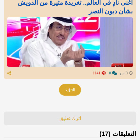
أغنى نادٍ في العالم.. تغريدة مثيرة من الدويش
بشأن ديون النصر
3 س
0
1141
المزيد
اترك تعليق
التعليقات (17)