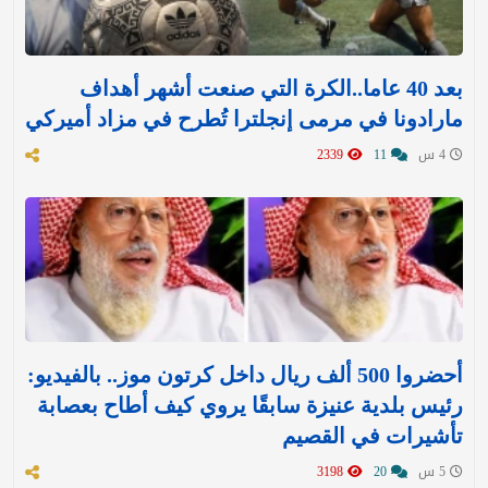
بعد 40 عاما..الكرة التي صنعت أشهر أهداف
مارادونا في مرمى إنجلترا تُطرح في مزاد أميركي
4 س
11
2339
أحضروا 500 ألف ريال داخل كرتون موز.. بالفيديو:
رئيس بلدية عنيزة سابقًا يروي كيف أطاح بعصابة
تأشيرات في القصيم
5 س
20
3198