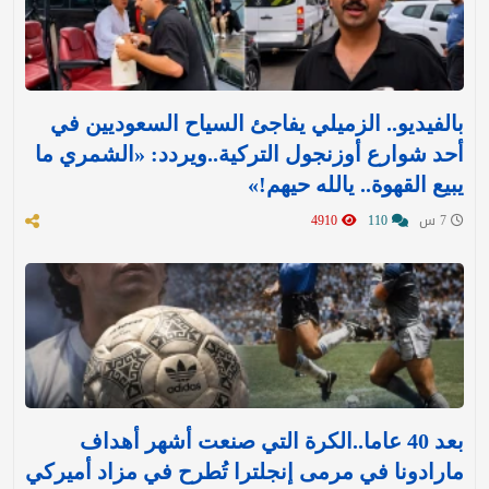
بالفيديو.. الزميلي يفاجئ السياح السعوديين في
أحد شوارع أوزنجول التركية..ويردد: «الشمري ما
يبيع القهوة.. يالله حيهم!»
7 س
110
4910
بعد 40 عاما..الكرة التي صنعت أشهر أهداف
مارادونا في مرمى إنجلترا تُطرح في مزاد أميركي