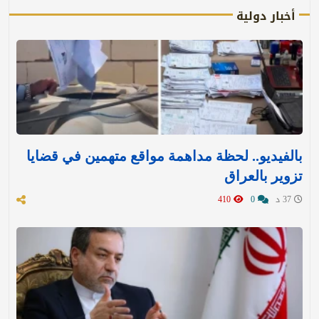
أخبار دولية
بالفيديو.. لحظة مداهمة مواقع متهمين في قضايا
تزوير بالعراق
37 د
0
410