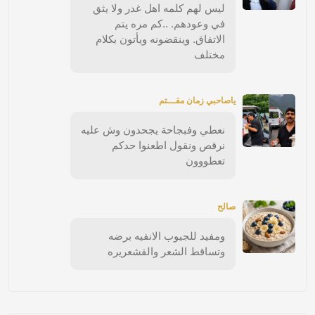
ليس لهم كلمه اهل غدر ولا يثق
في وعودهم. ..كم مره يتم
الاتفاق. وينقضونه ويأتون بكلام
مختلف
ياصاحبي زمان مقـــتم
نعطي وفبجاحة يجحدون وش عليه
نرقص ونقول اطعنوا حدكم
تعطووون
صالح
ومفيد للجيوب الانفيه برضه
وتساقط الشعر والقشعريره