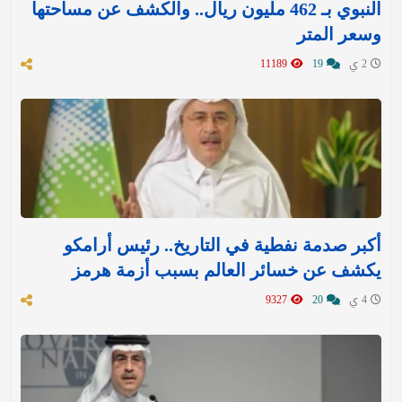
النبوي بـ 462 مليون ريال.. والكشف عن مساحتها
وسعر المتر
2 ي
19
11189
أكبر صدمة نفطية في التاريخ.. رئيس أرامكو
يكشف عن خسائر العالم بسبب أزمة هرمز
4 ي
20
9327