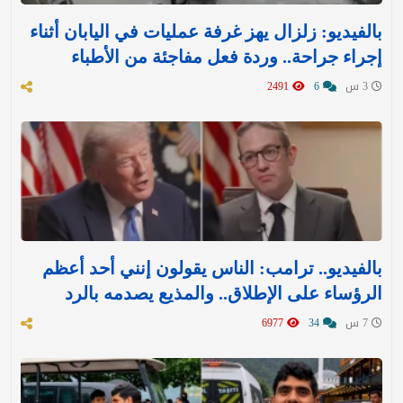
بالفيديو: زلزال يهز غرفة عمليات في اليابان أثناء
إجراء جراحة.. وردة فعل مفاجئة من الأطباء
3 س
6
2491
بالفيديو.. ترامب: الناس يقولون إنني أحد أعظم
الرؤساء على الإطلاق.. والمذيع يصدمه بالرد
7 س
34
6977