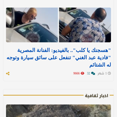
"هسجنك يا كلب".. بالفيديو: الفنانة المصرية
"فادية عبد الغني" تنفعل على سائق سيارة وتوجه
له الشتائم
1 شهر
32
9666
اخبار ثقافية