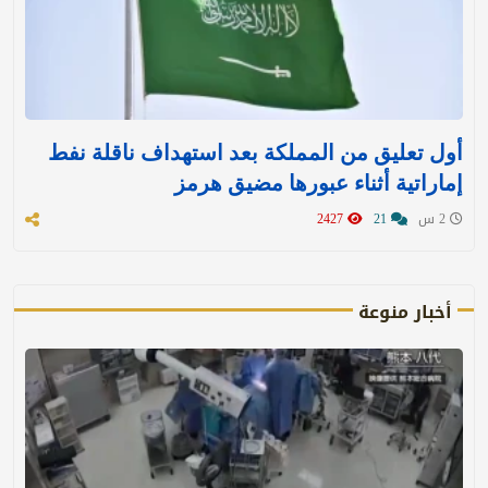
أول تعليق من المملكة بعد استهداف ناقلة نفط
إماراتية أثناء عبورها مضيق هرمز
2 س
21
2427
أخبار منوعة