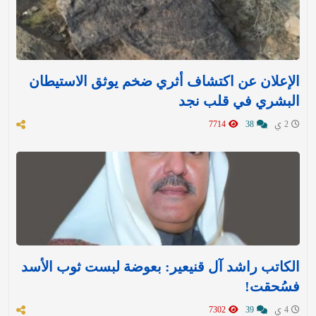
الإعلان عن اكتشاف أثري ضخم يوثق الاستيطان
البشري في قلب نجد
2 ي
38
7714
الكاتب راشد آل قنيعير: بعوضة لبست ثوب الأسد
فسُحقت!
4 ي
39
7302