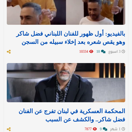
بالفيديو: أول ظهور للفنان اللبناني فضل شاكر
وهو يقص شعره بعد إخلاء سبيله من السجن
3 اسبوع
10
10334
المحكمة العسكرية في لبنان تفرج عن الفنان
فضل شاكر.. والكشف عن السبب
1 شهر
9
7877