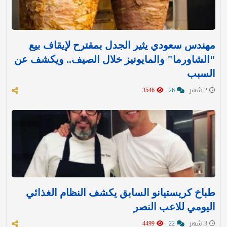
مهندس سعودي يثير الجدل بمقترح لإيقاف بيع
"الشاورما" والمايونيز خلال الصيف.. ويكشف عن
السبب
2 شهر
26
3546
طباخ كريستيانو السابق يكشف النظام الغذائي
اليومي للاعب النصر
3 شهر
22
4499