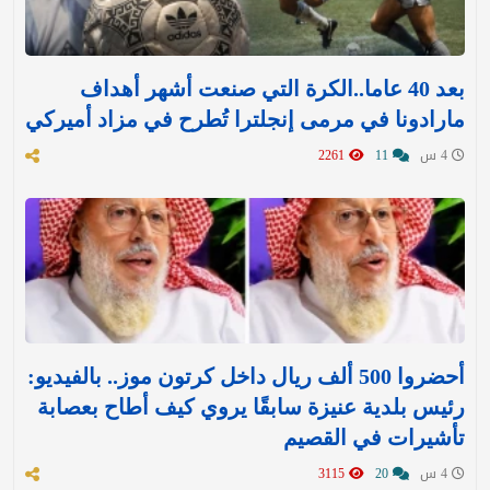
بعد 40 عاما..الكرة التي صنعت أشهر أهداف
مارادونا في مرمى إنجلترا تُطرح في مزاد أميركي
4 س
11
2261
أحضروا 500 ألف ريال داخل كرتون موز.. بالفيديو:
رئيس بلدية عنيزة سابقًا يروي كيف أطاح بعصابة
تأشيرات في القصيم
4 س
20
3115