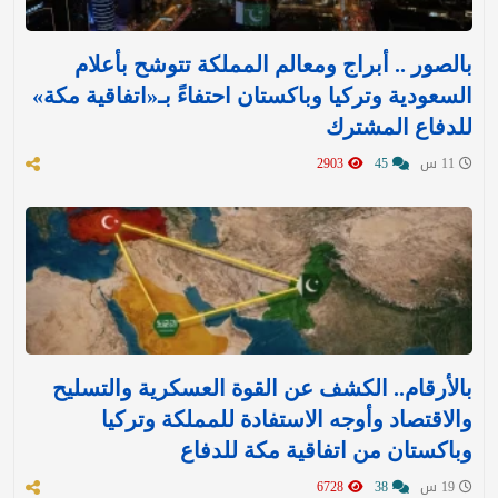
بالصور .. أبراج ومعالم المملكة تتوشح بأعلام
السعودية وتركيا وباكستان احتفاءً بـ«اتفاقية مكة»
للدفاع المشترك‬⁩ ‏
11 س
45
2903
بالأرقام.. الكشف عن القوة العسكرية والتسليح
والاقتصاد وأوجه الاستفادة للمملكة وتركيا
وباكستان من اتفاقية مكة للدفاع
19 س
38
6728