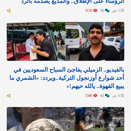
الرؤساء على الإطلاق.. والمذيع يصدمه بالرد
3 س
26
5120
بالفيديو.. الزميلي يفاجئ السياح السعوديين في
أحد شوارع أوزنجول التركية..ويردد: «الشمري ما
يبيع القهوة.. يالله حيهم!»
4 س
62
3580