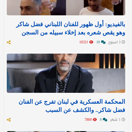
بالفيديو: أول ظهور للفنان اللبناني فضل شاكر
وهو يقص شعره بعد إخلاء سبيله من السجن
3 اسبوع
10
10321
المحكمة العسكرية في لبنان تفرج عن الفنان
فضل شاكر.. والكشف عن السبب
1 شهر
9
7869