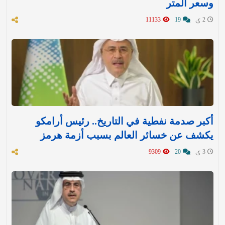
وسعر المتر
2 ي
19
11133
أكبر صدمة نفطية في التاريخ.. رئيس أرامكو
يكشف عن خسائر العالم بسبب أزمة هرمز
3 ي
20
9309