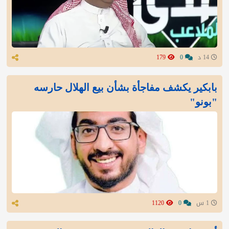
14 د
0
179
بابكير يكشف مفاجأة بشأن بيع الهلال حارسه
"بونو"
1 س
0
1120