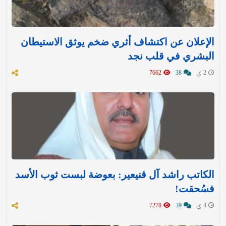
الإعلان عن اكتشاف أثري ضخم يوثق الاستيطان
البشري في قلب نجد
2 ي
38
7662
الكاتب راشد آل قنيعير: بعوضة لبست ثوب الأسد
فسُحقت!
4 ي
39
7278