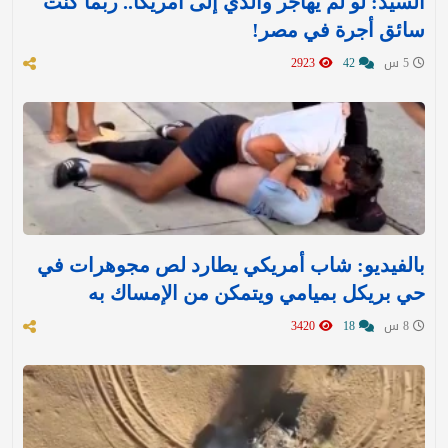
السيد: لو لم يهاجر والدي إلى أمريكا.. ربما كنت
سائق أجرة في مصر!
5 س
42
2923
بالفيديو: شاب أمريكي يطارد لص مجوهرات في
حي بريكل بميامي ويتمكن من الإمساك به
8 س
18
3420