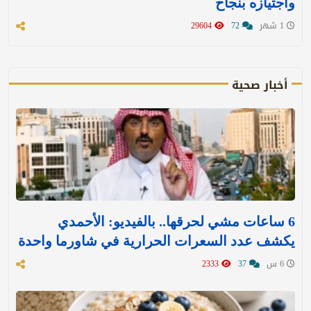
واجتيازه بنجاح
1 شهر
72
29604
أخبار صحية
6 ساعات مشي لحرقها.. بالفيديو: الأحمدي
يكشف عدد السعرات الحرارية في شاورما واحدة
6 س
37
2333