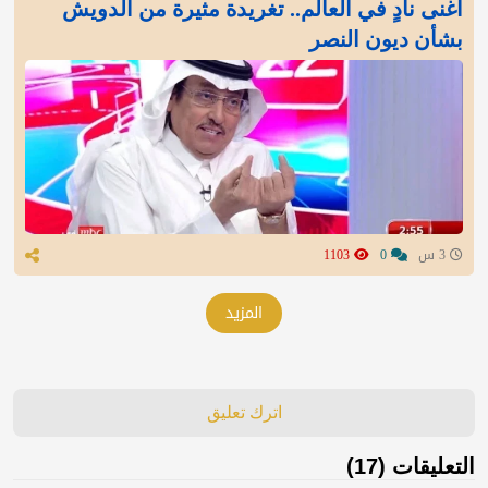
أغنى نادٍ في العالم.. تغريدة مثيرة من الدويش
بشأن ديون النصر
3 س
0
1103
المزيد
اترك تعليق
التعليقات (17)