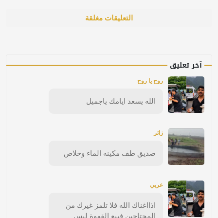
التعليقات مغلقة
آخر تعليق
روح يا روح
الله يسعد ايامك ياجميل
زائر
صديق طف مكينه الماء وخلاص
عربي
اذااغناك الله فلا تلمز غيرك من
المحتاجين فبيع القهوة ليس