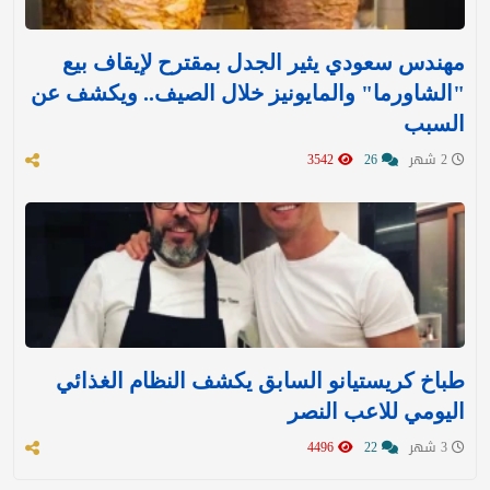
مهندس سعودي يثير الجدل بمقترح لإيقاف بيع
"الشاورما" والمايونيز خلال الصيف.. ويكشف عن
السبب
2 شهر
26
3542
طباخ كريستيانو السابق يكشف النظام الغذائي
اليومي للاعب النصر
3 شهر
22
4496