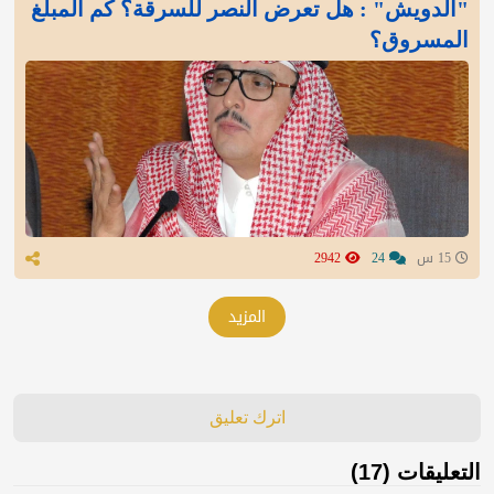
"الدويش" : هل تعرض النصر للسرقة؟ كم المبلغ
المسروق؟
15 س
24
2942
المزيد
اترك تعليق
التعليقات (17)