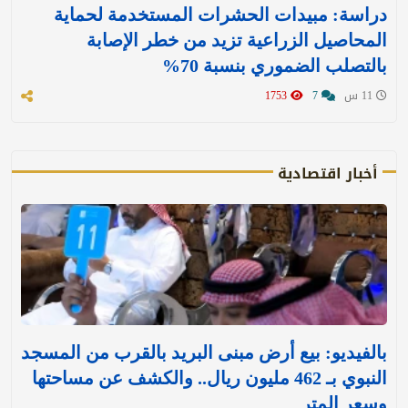
دراسة: مبيدات الحشرات المستخدمة لحماية
المحاصيل الزراعية تزيد من خطر الإصابة
بالتصلب الضموري بنسبة 70%
11 س
7
1753
أخبار اقتصادية
بالفيديو: بيع أرض مبنى البريد بالقرب من المسجد
النبوي بـ 462 مليون ريال.. والكشف عن مساحتها
وسعر المتر