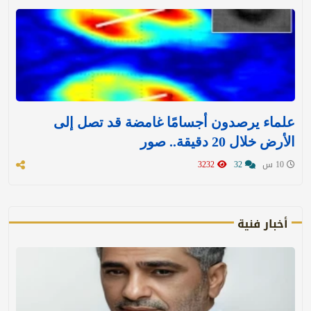
علماء يرصدون أجسامًا غامضة قد تصل إلى
الأرض خلال 20 دقيقة.. صور
10 س
32
3232
أخبار فنية