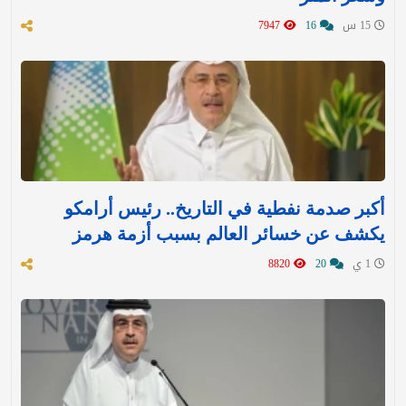
15 س
16
7947
أكبر صدمة نفطية في التاريخ.. رئيس أرامكو
يكشف عن خسائر العالم بسبب أزمة هرمز
1 ي
20
8820