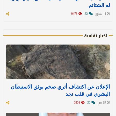
له الشتائم
4 اسبوع
32
9478
اخبار ثقافية
الإعلان عن اكتشاف أثري ضخم يوثق الاستيطان
البشري في قلب نجد
19 س
35
5858