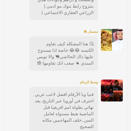
بتتزوج رابط بنوك مو ادمي (
الزراعي العقاري الاجتماعي )
مسمار 🐬
🤔 هنا المشكله كيف تقاوم
الكبسه 😂😂 خاصة اذا مسدوح
عليها ذاك الحااشي🐫 والا تويس
المندي 🐐 صعب انك تقاومها 🙈
وسط الزحام
فنيا وبا الأرقام افضل لاعب عربي
احترف في أوروبا عبر التاريخ..بعد
نهائي بطولة امم افريقيا قبل
الماضية هبط مستواه لعامل
السن..خلف المهاجمين مكانه
الصحيح