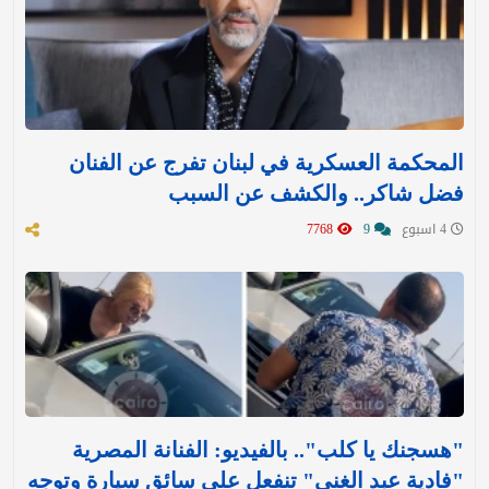
المحكمة العسكرية في لبنان تفرج عن الفنان
فضل شاكر.. والكشف عن السبب
4 اسبوع
9
7768
"هسجنك يا كلب".. بالفيديو: الفنانة المصرية
"فادية عبد الغني" تنفعل على سائق سيارة وتوجه