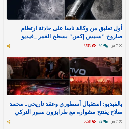
أول تعليق من وكالة ناسا على حادثة ارتطام
صاروخ "سبيس إكس" بسطح القمر _فيديو
7 س
30
3753
بالفيديو: استقبال أسطوري وعقد تاريخي.. محمد
صلاح يفتتح مشواره مع طرابزون سبور التركي
7 س
32
5058