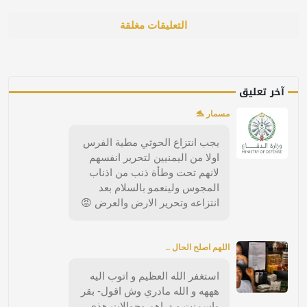
التعليقات مغلقة
آخر تعليق
مسمار 🐬
يجب انتزاع الحوثي مطية الفرس
اولا من اليمنيين لتحرير انفسهم
لانهم تحت وطأة ذنب من اذناب
المجوس ولينعمو بالسلام بعد
انتزاعه وتحرير الارض والعرض 😡
اللهم اصلح الحال ..
استغفر الله العظيم و اتوب اليه
هههه و الله مادري وش اقول- بقر
واسمنت و دراهم وجوالات هذي