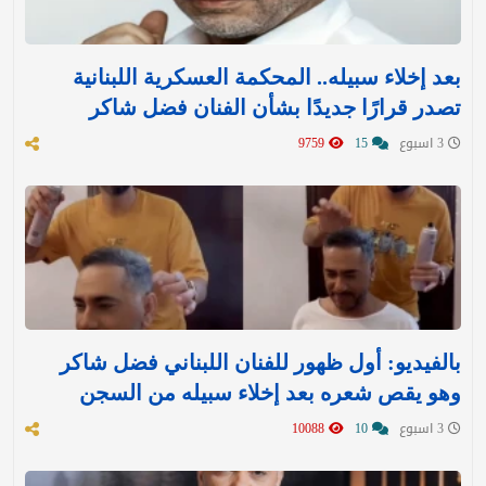
بعد إخلاء سبيله.. المحكمة العسكرية اللبنانية
تصدر قرارًا جديدًا بشأن الفنان فضل شاكر
3 اسبوع
15
9759
بالفيديو: أول ظهور للفنان اللبناني فضل شاكر
وهو يقص شعره بعد إخلاء سبيله من السجن
3 اسبوع
10
10088