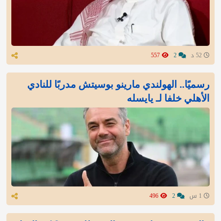
52 د
2
557
رسميًا.. الهولندي مارينو بوسيتش مدربًا للنادي
الأهلي خلفا لـ يايسله
1 س
2
496