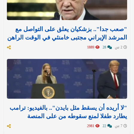
"صعب جدا".. بزشكيان يعلق على التواصل مع
المرشد الإيراني مجتبى خامنئي في الوقت الراهن
2 س
28
1889
"لا أريده أن يسقط مثل بايدن".. بالفيديو: ترامب
يطارد طفلا لمنع سقوطه من على المنصة
7 س
22
2981