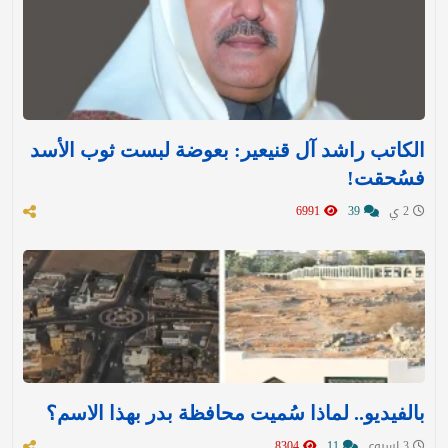
الكاتب راشد آل قنيعير: بعوضة لبست ثوب الأسد
فسُحقت!
2 ي
39
6991
بالفيديو.. لماذا سُميت محافظة بدر بهذا الاسم؟
3 اسبوع
11
8304