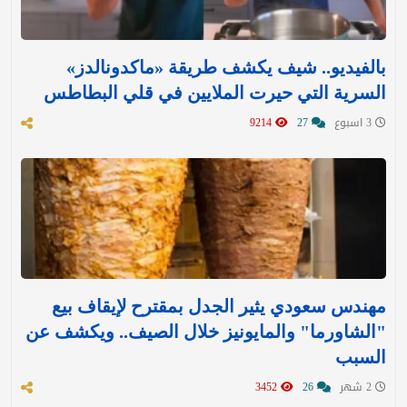
بالفيديو.. شيف يكشف طريقة «ماكدونالدز»
السرية التي حيرت الملايين في قلي البطاطس
3 اسبوع
27
9214
مهندس سعودي يثير الجدل بمقترح لإيقاف بيع
"الشاورما" والمايونيز خلال الصيف.. ويكشف عن
السبب
2 شهر
26
3452