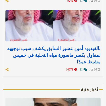
16 س
31
9242
بالفيديو: أمين عسير السابق يكشف سبب توجيهه
لمقاول بكسر ماسورة مياه التحلية في خميس
مشيط عمدًا
16 س
11
10071
أخبار فنية