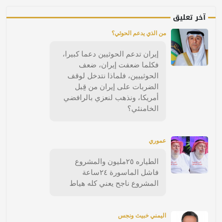
آخر تعليق
من الذي يدعم الحوثي؟
إيران تدعم الحوثيين دعما كبيرا،
فكلما ضعفت إيران، ضعف
الحوثييين، فلماذا نتدخل لوقف
الضربات على إيران من قِبل
أمريكا، ونذهب لنعزي بالرافضي
الخامنئي؟
عموري
الطياره ٢٥مليون والمشروع
فاشل الماسورة ٢٤ساعة
المشروع ناجح يعني كله هياط
اليمني خبيث ونجس