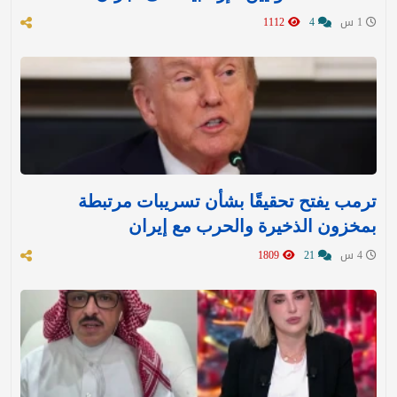
1 س
4
1112
ترمب يفتح تحقيقًا بشأن تسريبات مرتبطة
بمخزون الذخيرة والحرب مع إيران
4 س
21
1809