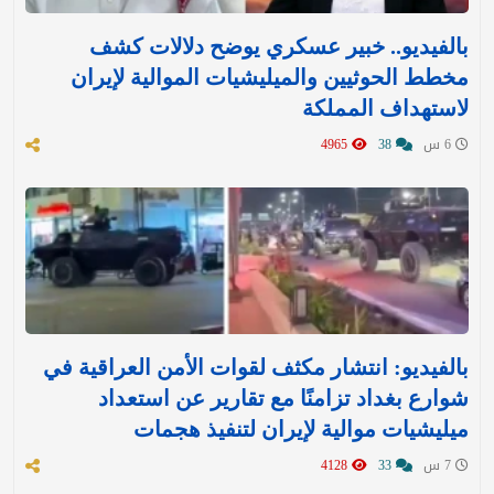
بالفيديو.. خبير عسكري يوضح دلالات كشف
مخطط الحوثيين والميليشيات الموالية لإيران
لاستهداف المملكة
6 س
38
4965
بالفيديو: انتشار مكثف لقوات الأمن العراقية في
شوارع بغداد تزامنًا مع تقارير عن استعداد
ميليشيات موالية لإيران لتنفيذ هجمات
7 س
33
4128