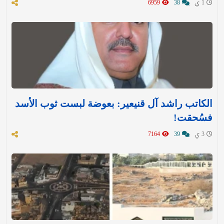
1 ي
38
6959
الكاتب راشد آل قنيعير: بعوضة لبست ثوب الأسد
فسُحقت!
3 ي
39
7164