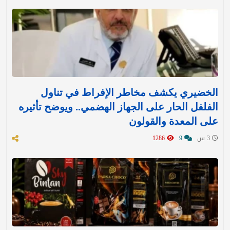
الخضيري يكشف مخاطر الإفراط في تناول
الفلفل الحار على الجهاز الهضمي.. ويوضح تأثيره
على المعدة والقولون
3 س
9
1286