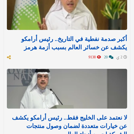
أكبر صدمة نفطية في التاريخ.. رئيس أرامكو
يكشف عن خسائر العالم بسبب أزمة هرمز
2 ي
20
9138
لا نعتمد على الخليج فقط.. رئيس أرامكو يكشف
عن خيارات متعددة لضمان وصول منتجات