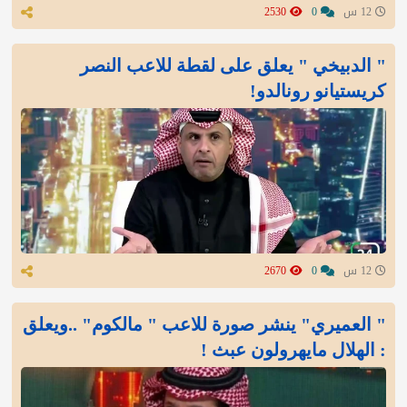
12 س
0
2530
" الدبيخي " يعلق على لقطة للاعب النصر
كريستيانو رونالدو!
12 س
0
2670
" العميري" ينشر صورة للاعب " مالكوم" ..ويعلق
: الهلال مايهرولون عبث !