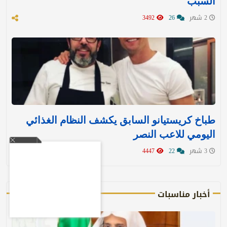
السبب
2 شهر
26
3492
طباخ كريستيانو السابق يكشف النظام الغذائي
اليومي للاعب النصر
3 شهر
22
4447
أخبار مناسبات