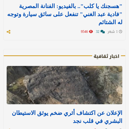
"هسجنك يا كلب".. بالفيديو: الفنانة المصرية
"فادية عبد الغني" تنفعل على سائق سيارة وتوجه
له الشتائم
1 شهر
32
9546
اخبار ثقافية
الإعلان عن اكتشاف أثري ضخم يوثق الاستيطان
البشري في قلب نجد