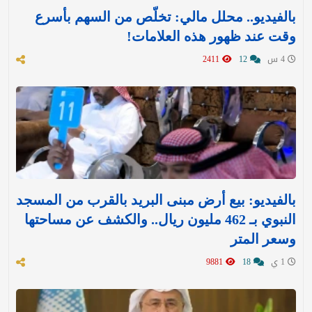
بالفيديو.. محلل مالي: تخلّص من السهم بأسرع
وقت عند ظهور هذه العلامات!
4 س
12
2411
بالفيديو: بيع أرض مبنى البريد بالقرب من المسجد
النبوي بـ 462 مليون ريال.. والكشف عن مساحتها
وسعر المتر
1 ي
18
9881