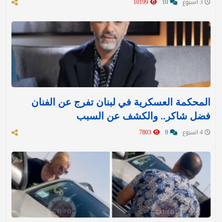
3 اسبوع
10
10199
المحكمة العسكرية في لبنان تفرج عن الفنان
فضل شاكر.. والكشف عن السبب
4 اسبوع
9
7803