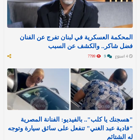
المحكمة العسكرية في لبنان تفرج عن الفنان
فضل شاكر.. والكشف عن السبب
4 اسبوع
9
7799
"هسجنك يا كلب".. بالفيديو: الفنانة المصرية
"فادية عبد الغني" تنفعل على سائق سيارة وتوجه
له الشتائم