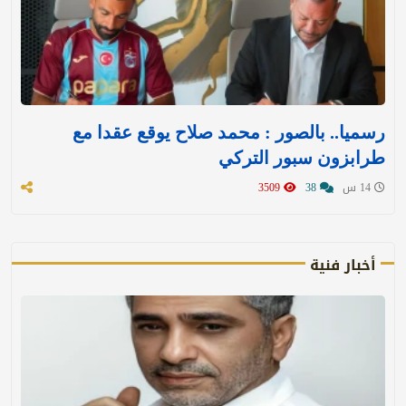
رسميا.. بالصور : محمد صلاح يوقع عقدا مع
طرابزون سبور التركي
14 س
38
3509
أخبار فنية