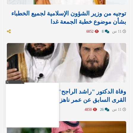
توجيه من وزير الشؤون الإسلامية لجميع الخطباء
بشأن موضوع خطبة الجمعة غدا
11 س
8
6852
وفاة الدكتور "راشد الراجح" مدير جامعة أم
القرى السابق عن عمر ناهز 85 عامًا
11 س
26
4850