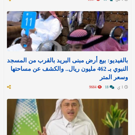
بالفيديو: بيع أرض مبنى البريد بالقرب من المسجد
النبوي بـ 462 مليون ريال.. والكشف عن مساحتها
وسعر المتر
1 ي
18
9684