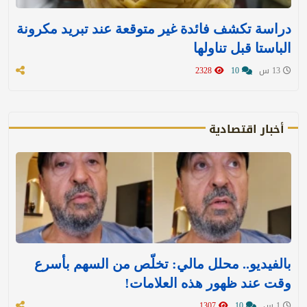
دراسة تكشف فائدة غير متوقعة عند تبريد مكرونة
الباستا قبل تناولها
13 س
10
2328
أخبار اقتصادية
بالفيديو.. محلل مالي: تخلّص من السهم بأسرع
وقت عند ظهور هذه العلامات!
1 س
10
1307