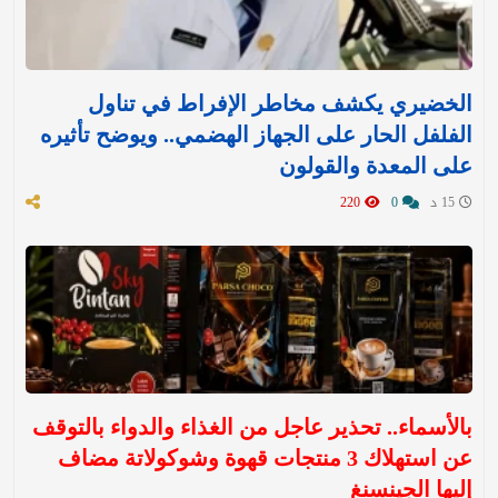
الخضيري يكشف مخاطر الإفراط في تناول
الفلفل الحار على الجهاز الهضمي.. ويوضح تأثيره
على المعدة والقولون
15 د
0
220
بالأسماء.. تحذير عاجل من الغذاء والدواء بالتوقف
عن استهلاك 3 منتجات قهوة وشوكولاتة مضاف
إليها الجينسنغ