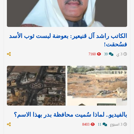
الكاتب راشد آل قنيعير: بعوضة لبست ثوب الأسد
فسُحقت!
3 ي
39
7160
بالفيديو.. لماذا سُميت محافظة بدر بهذا الاسم؟
3 اسبوع
11
8403