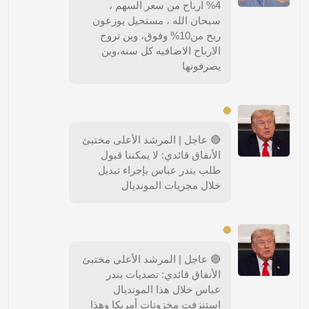
4% ارباح من سعر السهم ،
سبحان الله ، مستحيل يوزعون
ربح من10% وفوق، وين تروح
الارباح الاضافيه كل سنه،وين
يصرفونها
🔴
🔴 عاجل | المرشد الأعلى مختبئ
الأنفاق قائدي: لا يمكننا قبول
طلب بندر عباس بإجراء تبديل
خلال مجريات المونديال
🔴
🔴 عاجل | المرشد الأعلى مختبئ
الأنفاق قائدي: تصديات بندر
عباس خلال هذا المونديال
استنزفت مخزونات أمريكا وهذا