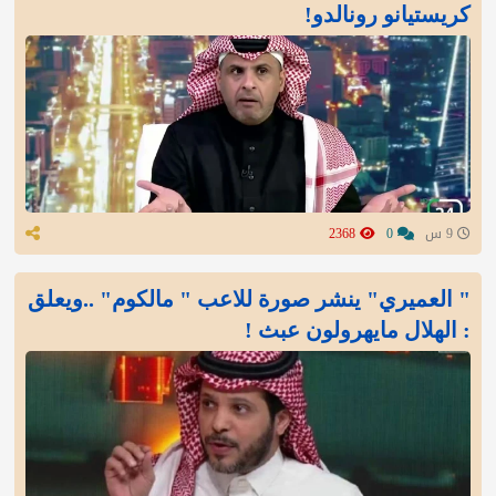
كريستيانو رونالدو!
9 س
0
2368
" العميري" ينشر صورة للاعب " مالكوم" ..ويعلق
: الهلال مايهرولون عبث !