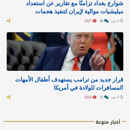
شوارع بغداد تزامنًا مع تقارير عن استعداد
ميليشيات موالية لإيران لتنفيذ هجمات
4 س
26
3327
قرار جديد من ترامب يستهدف أطفال الأمهات
المسافرات للولادة في أمريكا
4 س
15
3124
أخبار منوعة