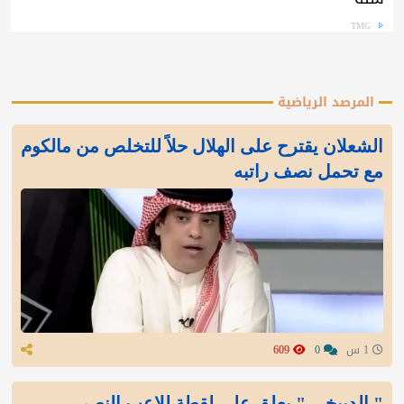
TMG
المرصد الرياضية
الشعلان يقترح على الهلال حلاً للتخلص من مالكوم
مع تحمل نصف راتبه
1 س
0
609
" الدبيخي " يعلق على لقطة للاعب النصر