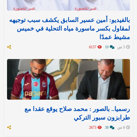
بالفيديو: أمين عسير السابق يكشف سبب توجيهه
لمقاول بكسر ماسورة مياه التحلية في خميس
مشيط عمدًا
5 س
10
6157
رسميا.. بالصور : محمد صلاح يوقع عقدا مع
طرابزون سبور التركي
6 س
38
2673