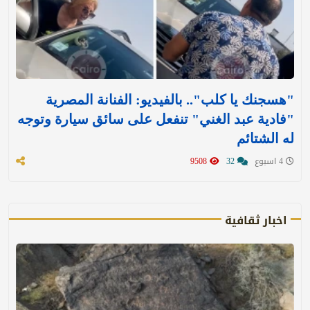
"هسجنك يا كلب".. بالفيديو: الفنانة المصرية
"فادية عبد الغني" تنفعل على سائق سيارة وتوجه
له الشتائم
4 اسبوع
32
9508
اخبار ثقافية