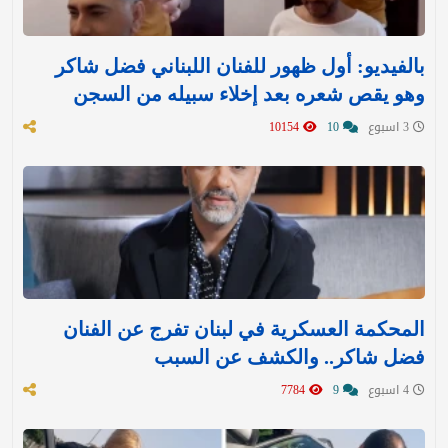
بالفيديو: أول ظهور للفنان اللبناني فضل شاكر
وهو يقص شعره بعد إخلاء سبيله من السجن
3 اسبوع
10
10154
المحكمة العسكرية في لبنان تفرج عن الفنان
فضل شاكر.. والكشف عن السبب
4 اسبوع
9
7784