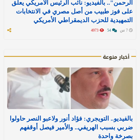
الرحمن".. بالفيديو: نائب الرئيس الأمريكي يعلق
على فوز طبيب من أصل مصري في الانتخابات
التمهيدية للحزب الديمقراطي الأمريكي
7 س
54
4973
أخبار منوعة
بالفيديو.. التويجري: فؤاد أنور ولاعبو النصر حاولوا
ضربي بسبب الهريفي.. والأمير فيصل أوقفهم
بصرخة واحدة