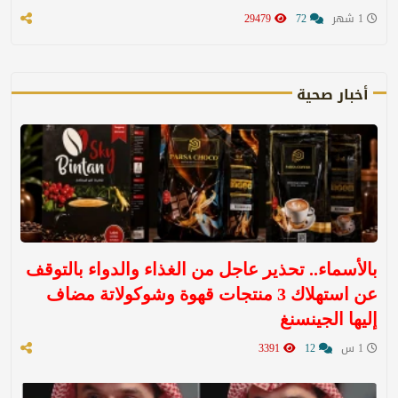
1 شهر
72
29479
أخبار صحية
بالأسماء.. تحذير عاجل من الغذاء والدواء بالتوقف
عن استهلاك 3 منتجات قهوة وشوكولاتة مضاف
إليها الجينسنغ
1 س
12
3391