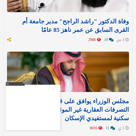
وفاة الدكتور "راشد الراجح" مدير جامعة أم
القرى السابق عن عمر ناهز 85 عامًا
3 س
19
2988
مجلس الوزراء يوافق على قرارين جديدين بشأن
التصرفات العقارية غير الموثقة وتنفيذ وحدات
سكنية لمستفيدي الإسكان
1 ي
11
8016