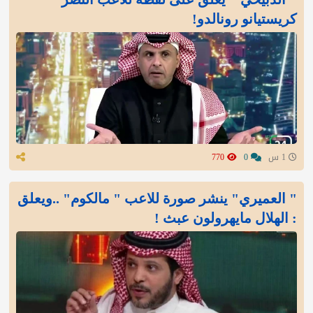
كريستيانو رونالدو!
1 س
0
770
" العميري" ينشر صورة للاعب " مالكوم" ..ويعلق
: الهلال مايهرولون عبث !