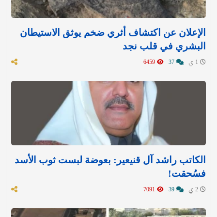
الإعلان عن اكتشاف أثري ضخم يوثق الاستيطان
البشري في قلب نجد
1 ي
37
6459
الكاتب راشد آل قنيعير: بعوضة لبست ثوب الأسد
فسُحقت!
2 ي
39
7091