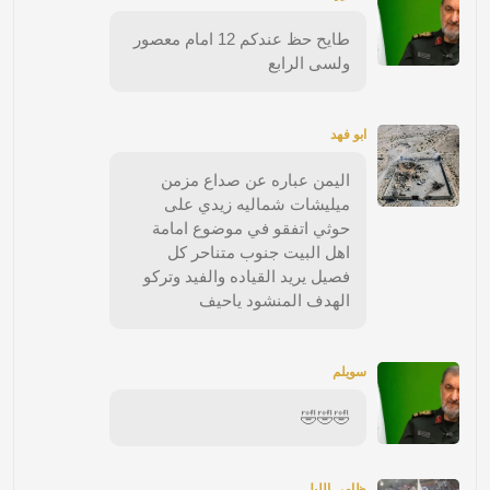
طايح حظ عندكم 12 امام معصور
ولسى الرابع
ابو فهد
اليمن عباره عن صداع مزمن
ميليشات شماليه زيدي على
حوثي اتفقو في موضوع امامة
اهل البيت جنوب متناحر كل
فصيل يريد القياده والفيد وتركو
الهدف المنشود ياحيف
سويلم
🤣🤣🤣
ظامي الليل