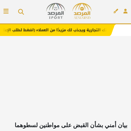
تجارية ويجذب لك مزيدًا من العملاء (اضغط لطلب الإعلان)
مف
إعلان
بيان أمني بشأن القبض على مواطنين لسطوهما