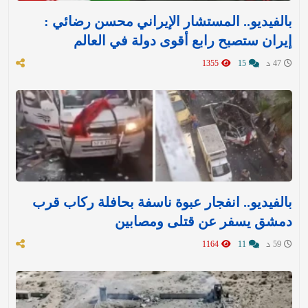
بالفيديو.. المستشار الإيراني محسن رضائي :
إيران ستصبح رابع أقوى دولة في العالم
47 د
15
1355
بالفيديو.. انفجار عبوة ناسفة بحافلة ركاب قرب
دمشق يسفر عن قتلى ومصابين
59 د
11
1164