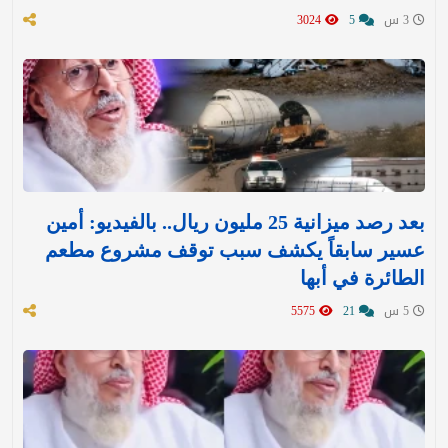
3 س
5
3024
بعد رصد ميزانية 25 مليون ريال.. بالفيديو: أمين
عسير سابقاً يكشف سبب توقف مشروع مطعم
الطائرة في أبها
5 س
21
5575