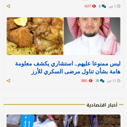
5 س
8
1637
ليس ممنوعا عليهم.. استشاري يكشف معلومة
هامة بشأن تناول مرضى السكري للأرز
11 س
38
3801
أخبار اقتصادية