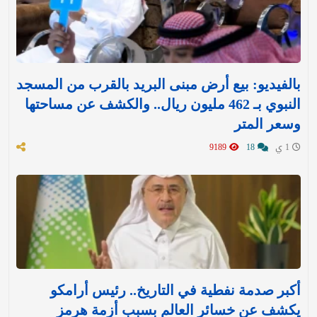
بالفيديو: بيع أرض مبنى البريد بالقرب من المسجد
النبوي بـ 462 مليون ريال.. والكشف عن مساحتها
وسعر المتر
1 ي
18
9189
أكبر صدمة نفطية في التاريخ.. رئيس أرامكو
يكشف عن خسائر العالم بسبب أزمة هرمز