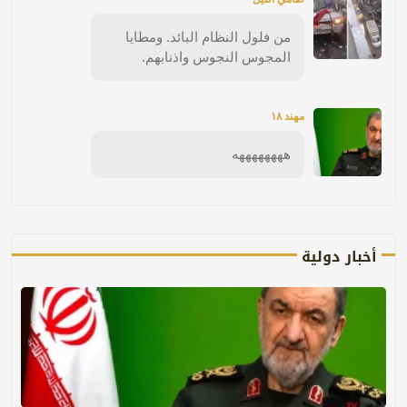
من فلول النظام البائد. ومطايا
المجوس النجوس واذنابهم.
مهند ١٨
ههههههههه
أخبار دولية