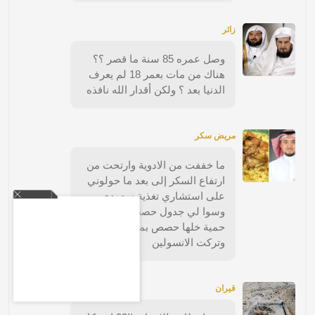
زائر
وصل عمره 85 سنة ما قصر ؟؟
هناك من مات بعمر 18 لم يعرف
الدنيا بعد ؟ ولكن أقدار الله نافذه
مريض سكر
ما خففت من الادوية وارتحت من
ارتفاع السكر إلى بعد ما حولوني
على استشاري تغذية سعودي
وسوا لي جدول حصص بدون
حمية خلها حصص بمقادير معينه
وتركت الانسولين
قيران