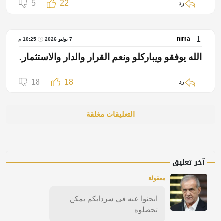
5
22
رد
1
hima
7 يوليو 2026
10:25 م
الله يوفقو ويباركلو ونعم القرار والدار والاستثمار.
18
18
رد
التعليقات مغلقة
آخر تعليق
معقولة
ابحثوا عنه في سردابكم يمكن
تحصلوه