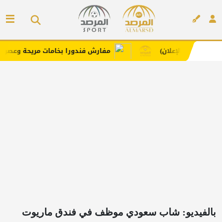
ب الإعلان)
مفارش فندورا بخامات مريحة وعصرية مع كود
إعلان
بالفيديو: شاب سعودي موظف في فندق ماريوت