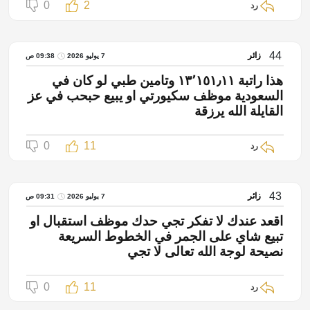
0
2
رد
44
زائر
7 يوليو 2026
09:38 ص
هذا راتبة ١٣٬١٥١٫١١ وتامين طبي لو كان في
السعودية موظف سكيورتي او يبيع حبحب في عز
القايلة الله يرزقة
0
11
رد
43
زائر
7 يوليو 2026
09:31 ص
اقعد عندك لا تفكر تجي حدك موظف استقبال او
تبيع شاي على الجمر في الخطوط السريعة
نصيحة لوجة الله تعالى لا تجي
0
11
رد