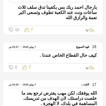
يارجال احمد ربك بس يكفينا تدق سلف ثلاث
ساعات ونت عند الكعبة تطوف وتسعى اكبر
نعمة والرازق الله
10
7
رد
18
فهد السويح
7 يوليو 2026
03:27 ص
كيف حال القطاع الخاص عندنا .
0
7
رد
17
لافت ..
7 يوليو 2026
03:26 ص
الله يوفقك، لكن مهب يفترض ترجع بعد ما
خلصت دراستك، لان الهدف من تدريسك،
المساهمة في بلدك، لا الهجرة .