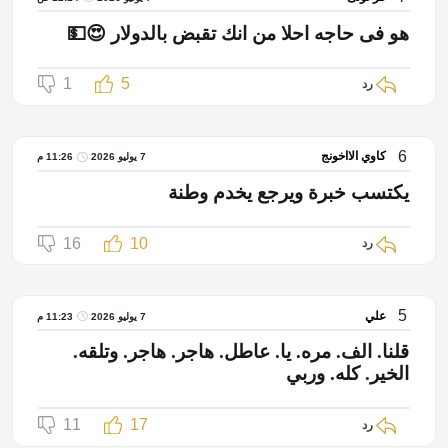
هو فى حاجه احلا من انك تقبض بالدولار 😍💵
1
5
رد
6
كاوي الااخونج
7 يوليو 2026
11:26 م
يكتسب خبرة ويرجع يخدم وطنة
16
10
رد
5
علي
7 يوليو 2026
11:23 م
قلنا. الف. مره. يا. عاطل. هاجر. هاجر. وتلقه.
الخير. كله. وربي
11
17
رد