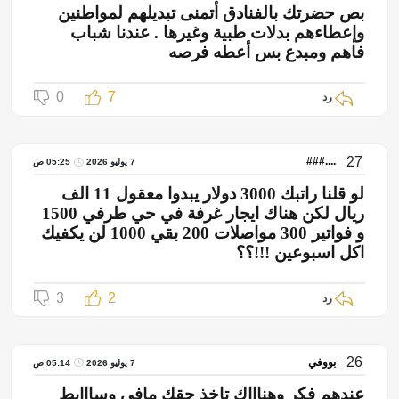
بص حضرتك بالفنادق أتمنى تبديلهم لمواطنين
وإعطاءهم بدلات طبية وغيرها . عندنا شباب
فاهم ومبدع بس أعطه فرصه
0
7
رد
27
....###
7 يوليو 2026
05:25 ص
لو قلنا راتبك 3000 دولار يبدوا معقول 11 الف
ريال لكن هناك ايجار غرفة في حي طرفي 1500
و فواتير 300 مواصلات 200 بقي 1000 لن يكفيك
اكل اسبوعين !!!؟؟
3
2
رد
26
بووفي
7 يوليو 2026
05:14 ص
عندهم فكر وهناااك تاخذ حقك مافي وسااايط