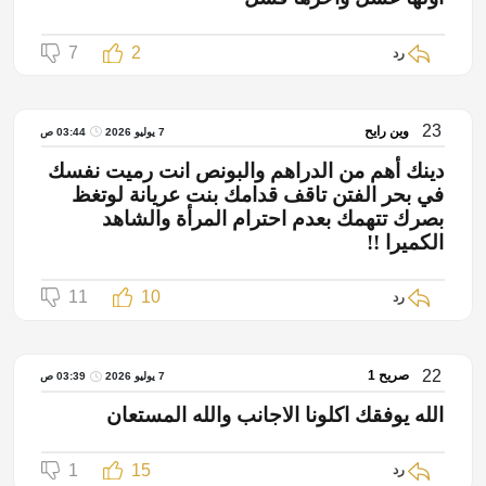
7
2
رد
23
وين رايح
7 يوليو 2026
03:44 ص
دينك أهم من الدراهم والبونص انت رميت نفسك
في بحر الفتن تاقف قدامك بنت عريانة لوتغظ
بصرك تتهمك بعدم احترام المرأة والشاهد
الكميرا !!
11
10
رد
22
صريح 1
7 يوليو 2026
03:39 ص
الله يوفقك اكلونا الاجانب والله المستعان
1
15
رد