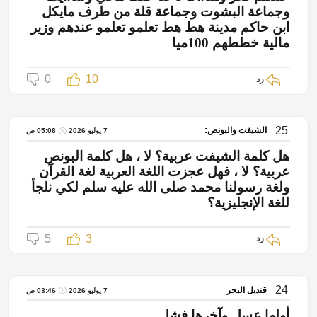
وجماعة البشوت وجماعة قلة من طرف مايكل
ابن حاكم مدينة هط هط تعلمو تعلمو عندهم وزير
مالية خططهم 100ميا
0
10
رد
25
الشيفت والبونص:
7 يوليو 2026
05:08 ص
هل كلمة الشيفت عربية؟ لا ، هل كلمة البونص
عربية؟ لا ، فهل عجزت اللغة العربية لغة القرآن
ولغة رسولنا محمد صلى الله عليه سلم لكي نلجأ
للغة الإنجليزية؟
5
3
رد
24
قنديل البحر
7 يوليو 2026
03:46 ص
أولها عسل وآخرها فشل