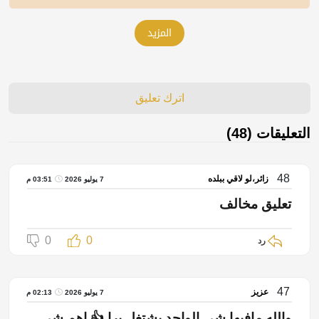
المزيد
اترك تعليق
التعليقات (48)
48
زائر،لو لاقي ببلده
7 يوليو 2026
03:51 م
تعليق مخالف
0
0
رد
47
عزيز
7 يوليو 2026
02:13 م
والله مافيها شي الواحد يشتغل برا 👍 اهم شي