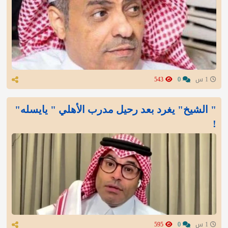
1 س
0
543
" الشيخ" يغرد بعد رحيل مدرب الأهلي " يايسله"
!
1 س
0
595