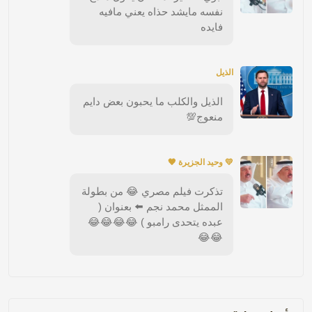
نفسه مايشد حذاه يعني مافيه
فايده
الذيل
الذيل والكلب ما يحبون بعض دايم
منعوج💯
💛 وحيد الجزيرة 🖤
تذكرت فيلم مصري 😂 من بطولة
الممثل محمد نجم ⬅️ بعنوان (
عبده يتحدى رامبو ) 😂😂😂😂
😂😂