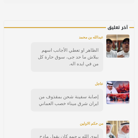
آخر تعليق
عبدالله بن محمد
الظاهر او تعطي الأجانب اسهم
ببلاش ما حد جى، سوق حارة كل
من في ايده اله.
عاجل
إصابة سفينة شحن بمقذوف من
ايران شرق ميناء خصب العماني
من حكم الاولين
ابوي الله يرحمه كان يقول مادح