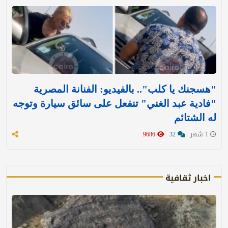
"هسجنك يا كلب".. بالفيديو: الفنانة المصرية
"فادية عبد الغني" تنفعل على سائق سيارة وتوجه
له الشتائم
1 شهر
32
9686
اخبار ثقافية