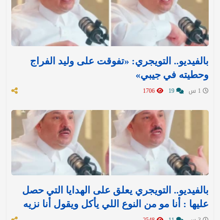
بالفيديو.. التويجري: «تفوقت على وليد الفراج
وحطيته في جيبي»
1 س
19
1706
بالفيديو.. التويجري يعلق على الهدايا التي حصل
عليها : ‏أنا مو من النوع اللي يأكل ويقول أنا نزيه
3 س
11
2548