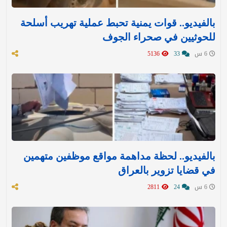
بالفيديو.. قوات يمنية تحبط عملية تهريب أسلحة
للحوثيين في صحراء الجوف
6 س
33
5136
بالفيديو.. لحظة مداهمة مواقع موظفين متهمين
في قضايا تزوير بالعراق
6 س
24
2811