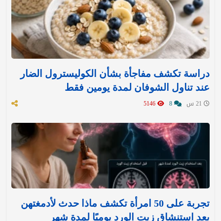
دراسة تكشف مفاجأة بشأن الكوليسترول الضار
عند تناول الشوفان لمدة يومين فقط
21 س
8
5146
تجربة على 50 امرأة تكشف ماذا حدث لأدمغتهن
بعد استنشاق زيت الورد يوميًا لمدة شهر