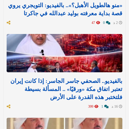
«منو هالطويل الأهبل؟».. بالفيديو: التويجري يروي
قصة بداية معرفته بوليد عبدالله في جاكرتا
2 د
0
47
بالفيديو.. الصحفي جاسر الجاسر: إذا كانت إيران
تعتبر اتفاق مكة «ورقيًا» .. المسألة بسيطة
فلتختبر هذه القدرة على الأرض
16 د
1
399