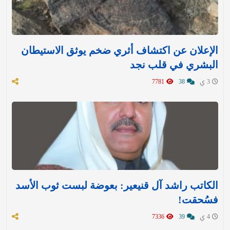
الإعلان عن اكتشاف أثري ضخم يوثق الاستيطان
البشري في قلب نجد
3 ي
38
7781
الكاتب راشد آل قنيعير: بعوضة لبست ثوب الأسد
فسُحقت!
4 ي
39
7336