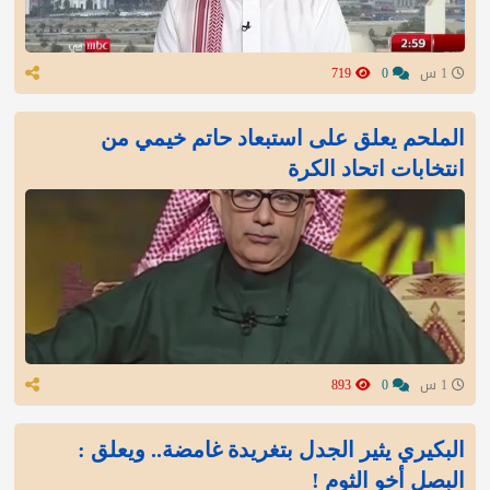
1 س
0
719
الملحم يعلق على استبعاد حاتم خيمي من
انتخابات اتحاد الكرة
1 س
0
893
البكيري يثير الجدل بتغريدة غامضة.. ويعلق :
البصل أخو الثوم !