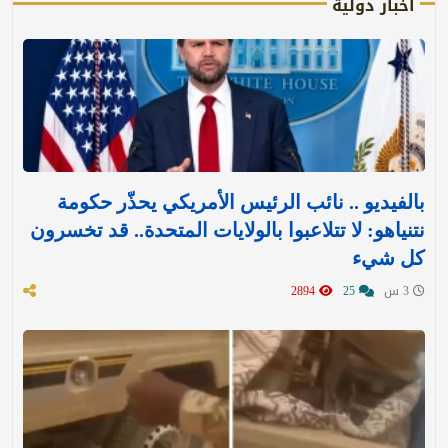
أخبار دولية
بالفيديو .. نائب الرئيس الأمريكي يحذّر حكومة
نتنياهو: لا تتلاعبوا بالولايات المتحدة.. قد تخسرون
كل شيء
3 س
25
2894