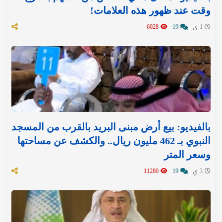
وقت عند ظهور هذه العلامات!
1 ي
19
6028
بالفيديو: بيع أرض مبنى البريد بالقرب من المسجد
النبوي بـ 462 مليون ريال.. والكشف عن مساحتها
وسعر المتر
3 ي
19
11280