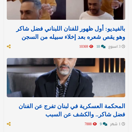
بالفيديو: أول ظهور للفنان اللبناني فضل شاكر
وهو يقص شعره بعد إخلاء سبيله من السجن
3 اسبوع
10
10369
المحكمة العسكرية في لبنان تفرج عن الفنان
فضل شاكر.. والكشف عن السبب
1 شهر
9
7888