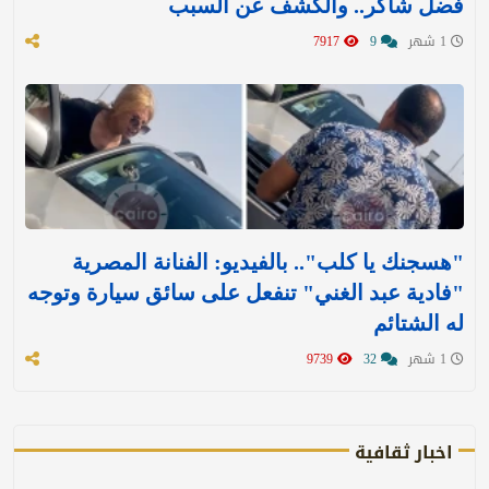
فضل شاكر.. والكشف عن السبب
1 شهر
9
7917
"هسجنك يا كلب".. بالفيديو: الفنانة المصرية
"فادية عبد الغني" تنفعل على سائق سيارة وتوجه
له الشتائم
1 شهر
32
9739
اخبار ثقافية