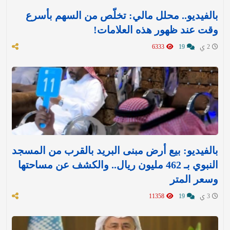
بالفيديو.. محلل مالي: تخلّص من السهم بأسرع
وقت عند ظهور هذه العلامات!
2 ي
19
6333
بالفيديو: بيع أرض مبنى البريد بالقرب من المسجد
النبوي بـ 462 مليون ريال.. والكشف عن مساحتها
وسعر المتر
3 ي
19
11358