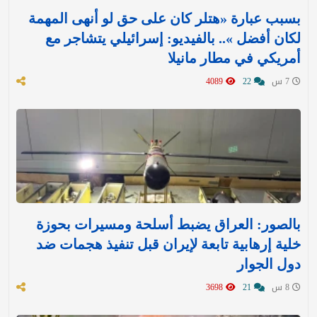
بسبب عبارة «هتلر كان على حق لو أنهى المهمة
لكان أفضل ».. بالفيديو: إسرائيلي يتشاجر مع
أمريكي في مطار مانيلا
7 س
22
4089
بالصور: العراق يضبط أسلحة ومسيرات بحوزة
خلية إرهابية تابعة لإيران قبل تنفيذ هجمات ضد
دول الجوار
8 س
21
3698