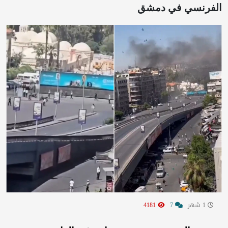
الفرنسي في دمشق
1 شهر
7
4181