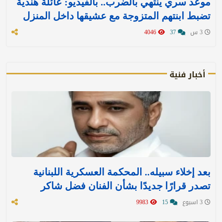
موعد سري ينتهي بالضرب.. بالفيديو: عائلة هندية
تضبط ابنتهم المتزوجة مع عشيقها داخل المنزل
3 س
37
4046
أخبار فنية
بعد إخلاء سبيله.. المحكمة العسكرية اللبنانية
تصدر قرارًا جديدًا بشأن الفنان فضل شاكر
3 اسبوع
15
9983