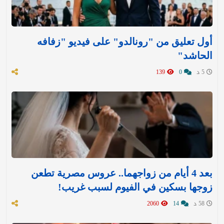
أول تعليق من "رونالدو" على فيديو "زفافه
الحاشد"
5 د
0
139
بعد 4 أيام من زواجهما.. عروس مصرية تطعن
زوجها بسكين في الفيوم لسبب غريب!
58 د
14
2060