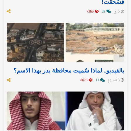
فسُحقت!
5 ي
39
7366
بالفيديو.. لماذا سُميت محافظة بدر بهذا الاسم؟
3 اسبوع
11
8623