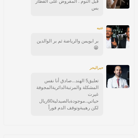
قبل النوم . المفروض على الفطار
بس
عنبه
بر ابويمن والرياضة ثم بر الوالدين
😁
حبرالبحر
تعليق5 الهند...صادق أنا نفس
المشكلة والمرتبةالدائريةالمجوفة
غيرت
حياتي..موجودةبالصيدلية60ريال
لكن رهيبةوتوقف الدم فوراً