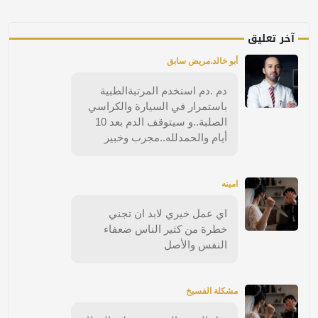
آخر تعليق
أبو خالد.مريض سابق
دم .دم استخدم المرتبةالطبية
باستمرار في السيارة والكراسي
الصلبة..و سيتوقف الدم بعد 10
أيام والحمدلله..مجرب وخبير
امينه
اي عمل خيري لابد ان تجني
خطرة من كثير الناس ضعفاء
النفس والأصل
مشكلة الفسيخ