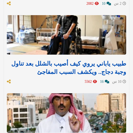
2 س
10
2082
طبيب ياباني يروي كيف أصيب بالشلل بعد تناول
وجبة دجاج.. ويكشف السبب المفاجئ
10 س
16
5562