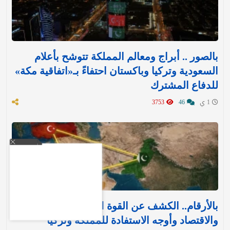
بالصور .. أبراج ومعالم المملكة تتوشح بأعلام
السعودية وتركيا وباكستان احتفاءً بـ«اتفاقية مكة»
للدفاع المشترك‬⁩ ‏
1 ي
46
3753
بالأرقام.. الكشف عن القوة العسكرية والتسليح
والاقتصاد وأوجه الاستفادة للمملكة وتركيا