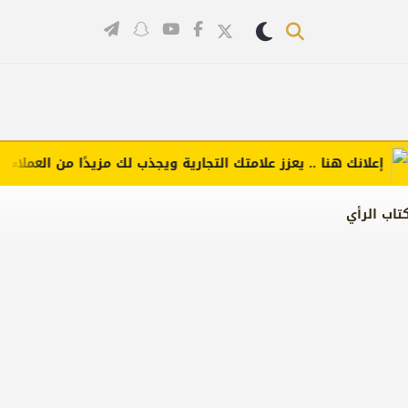
علانك هنا .. يعزز علامتك التجارية ويجذب لك مزيدًا من العملاء (اضغط
تاب الرأي