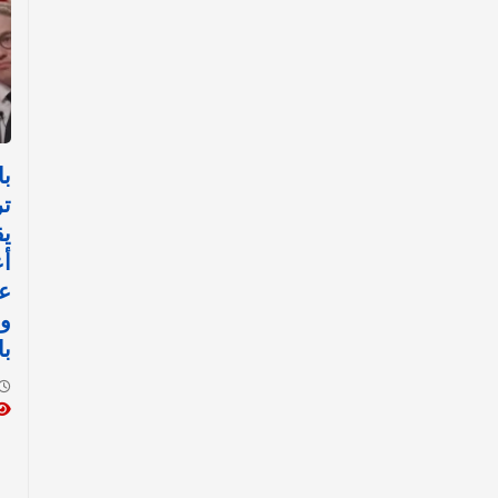
با
تر
يق
أع
عل
وا
با