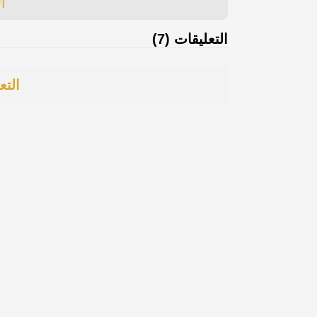
ا
التعليقات (7)
التع