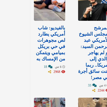
لمرشح
بالفيديو: شاب
مجلس الشيوخ
أمريكي يطارد
أمريكي عبد
لص مجوهرات
رحمن السيد:
في حي بريكل
 لم يهاجر
بميامي ويتمكن
لدي إلى
من الإمساك به
ريكا.. ربما
18
6 س
نت سائق أجرة
2968
ي مصر!
33
4 س
2244