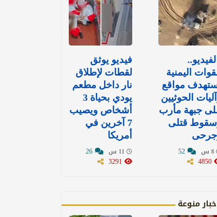
لفيديو..
فيديو يوثق
قوات اليمنية
لقطات لإطلاق
ستهدف مواقع
نار داخل مطعم
ليات الحوثيين
يودي بحياة 3
لى جبهة مأرب
أشخاص ويصيب
سقوط قتلى
7 آخرين في
جرحى
أمريكا
26
52
8 س
11 س
3291
4850
خبار منوعة