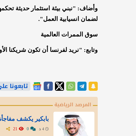
وأضاف: "نبني بيئة استثمار حديثة تحك
لضمان انسيابية العمل".
سوق الممرات العالمية
وتابع: "نريد لفرنسا أن تكون شريكنا ال
تابعونا على gle News
المرصد الرياضية
بابكير يكشف مفاجأة 
21
0
4 د