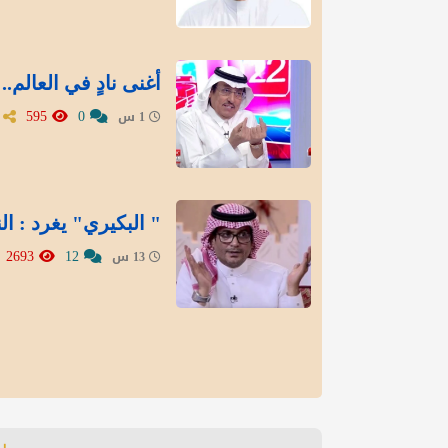
أغنى نادٍ في العالم
595
0
1 س
" البكيري" يغرد : ال
2693
12
13 س