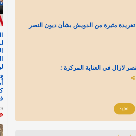
.. تغريدة مثيرة من الدويش بشأن ديون النصر
ا
ل
ال
ال
لو
نصر لازال في العناية المركزة !
وا
أم
ك
ف
المزيد