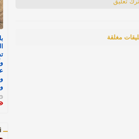
ترك تعليق
ليقات مغلقة
با
ال
ت
وآ
ع
و
و
أ