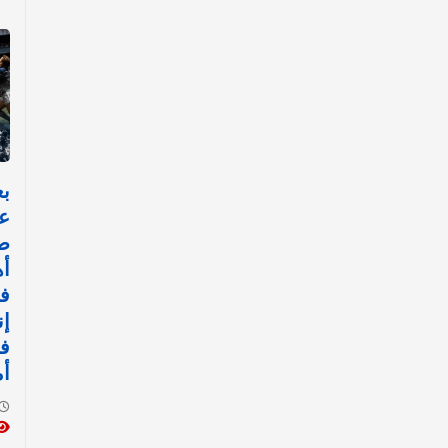
عا
ص
أه
ف
إن
في
أ