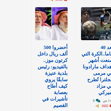
بعد 40
أحضروا 500
ما..الكرة التي
ألف ريال داخل
نعت أشهر
كرتون موز..
داف مارادونا
بالفيديو: رئيس
ي مرمى
بلدية عنيزة
جلترا تُطرح
سابقًا يروي
 مزاد
كيف أطاح
ميركي
بعصابة
تأشيرات في
8
3 س
1602
القصيم