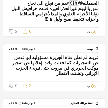
الحمدلله🤲🇸🇦/نعم من نجاح الى نجاح
سوريااليوم غيرالحذرالغيره قتلت خرافيش الليل
بقايا الأجرام العلوي والمدالأجرامي الساقط
وأحزابه تتخبط صبح وليل📱⏰
2
0
رد
3
يوسف
7 يوليو 2026
03:39 م
غريبه لم تعلن قناة الجزيرة مسؤولية ابو عدس
عن التفجيرات كما فعلت وقت إعلانها عن تفجير
موكب الحريري في بيروت حتى تبرىء الحزب
الايراني وتشتت الانظار
0
2
رد
2
استغفر الله العظيم
7 يوليو 2026
03:38 م