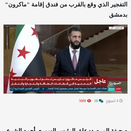
التفجير الذي وقع بالقرب من فندق إقامة "ماكرون"
بدمشق
4 اسبوع
18
5069
صحيفة المرصد: علق الرئيس السوري أحمد الشرع