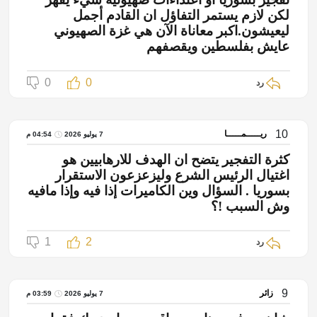
لكن لازم يستمر التفاؤل ان القادم أجمل
ليعيشون.اكبر معاناة الآن هي غزة الصهيوني
عايش بفلسطين ويقصفهم
0
0
رد
10
ريـــــمـــــا
7 يوليو 2026
04:54 م
كثرة التفجير يتضح ان الهدف للارهابيين هو
اغتيال الرئيس الشرع وليزعزعون الاستقرار
بسوريا . السؤال وين الكاميرات إذا فيه وإذا مافيه
وش السبب !؟
1
2
رد
9
زائر
7 يوليو 2026
03:59 م