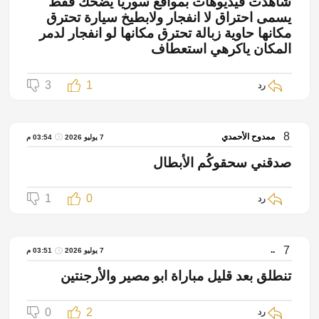
شاهدت فيديوهات بمواقع سوريا يضحك فقط
يسمى احتراق لا انفجار ولابطيخ سيارة تحترق
مكانها حاوية زبالة تحترق مكانها لو انفجار لدمر
المكان ياكرهي استعطاف
3
1
رد
8
ممدوح الأحمدي
7 يوليو 2026
03:54 م
صدقني سحقوكُم الأبطال
1
0
رد
7
..
7 يوليو 2026
03:51 م
تنطلق بعد قليل مباراة ابو مصير والأرجنتين
0
2
رد