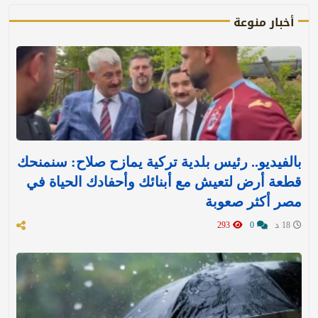
أخبار منوعة
بالفيديو.. رئيس بلدية تركية يمازح صلاح: سنمنحك
قطعة أرض لتعيش مع أبنائك وأحفادك الحياة في
مصر أكثر صعوبة
18 د
0
293