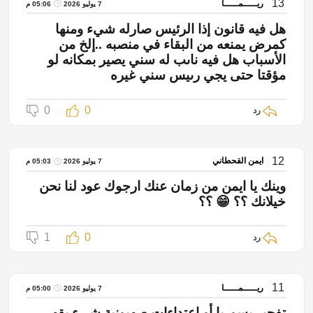
13
ريـــــمـــــا
7 يوليو 2026
05:06 م
هل فيه قانون إذا الرئيس صارله شيء ومنها
كمرض يمنعه من البقاء في منصبه ..إلخ من
الأسباب هل فيه ناىب له سني يصير بمكانه لو
مؤقتا حتى يجي رىيس سني غيره
0
0
رد
12
ايمن القحطاني
7 يوليو 2026
05:03 م
وينك يا ايمن من زمان عنك ارجوك عود لنا نحن
خيلانك ؟؟ 😁 ؟؟
1
0
رد
11
ريـــــمـــــا
7 يوليو 2026
05:00 م
تفجير بسوريا أو اعتداءات صهيونية شيء يقهر