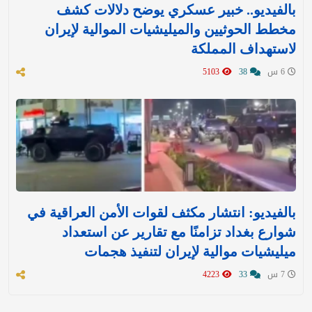
بالفيديو.. خبير عسكري يوضح دلالات كشف
مخطط الحوثيين والميليشيات الموالية لإيران
لاستهداف المملكة
6 س
38
5103
بالفيديو: انتشار مكثف لقوات الأمن العراقية في
شوارع بغداد تزامنًا مع تقارير عن استعداد
ميليشيات موالية لإيران لتنفيذ هجمات
7 س
33
4223