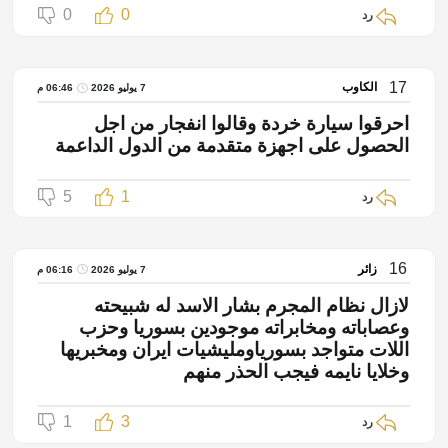
0
0
رد
17
الكاوب
7 يوليو 2026
06:46 م
احرقوا سيارة خردة وقالوا انفجار من اجل
الحصول على اجهزة متقدمة من الدول الداعمة
5
1
رد
16
زائر
7 يوليو 2026
06:16 م
لازال نظام المجرم بشار الاسد له شبيحته
وعصاباته ومخابراته موجودين بسوريا وحزب
اللات متواجد بسورياومليشيات ايران ومخبريها
وخلايا نايمه فيجب الحذر منهم
1
3
رد