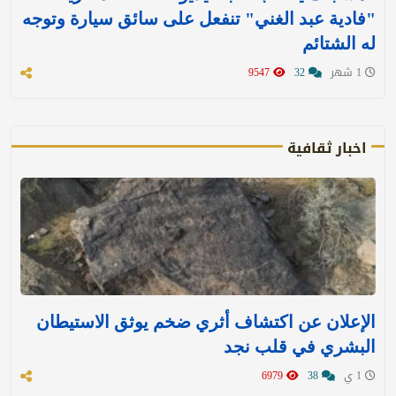
"فادية عبد الغني" تنفعل على سائق سيارة وتوجه
له الشتائم
1 شهر
32
9547
اخبار ثقافية
الإعلان عن اكتشاف أثري ضخم يوثق الاستيطان
البشري في قلب نجد
1 ي
38
6979