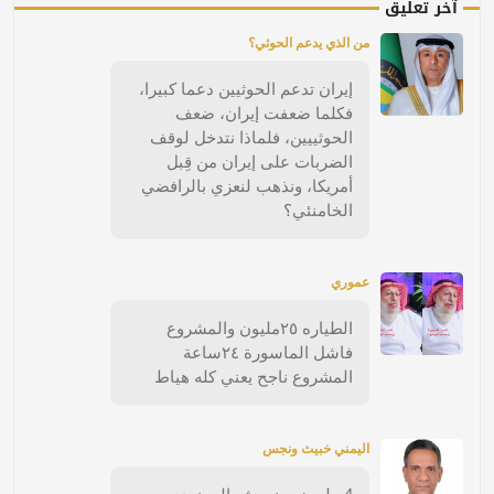
آخر تعليق
من الذي يدعم الحوثي؟
إيران تدعم الحوثيين دعما كبيرا،
فكلما ضعفت إيران، ضعف
الحوثييين، فلماذا نتدخل لوقف
الضربات على إيران من قِبل
أمريكا، ونذهب لنعزي بالرافضي
الخامنئي؟
عموري
الطياره ٢٥مليون والمشروع
فاشل الماسورة ٢٤ساعة
المشروع ناجح يعني كله هياط
اليمني خبيث ونجس