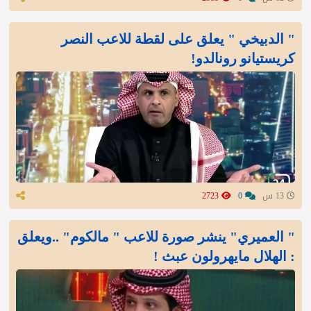
" الدبيخي " يعلق على لقطة للاعب النصر
كريستيانو رونالدو!
13 س
0
2723
" العميري" ينشر صورة للاعب " مالكوم" ..ويعلق
: الهلال مايهرولون عبث !