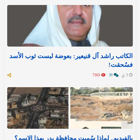
الكاتب راشد آل قنيعير: بعوضة لبست ثوب الأسد
فسُحقت!
3 ي
39
7165
بالفيديو.. لماذا سُميت محافظة بدر بهذا الاسم؟