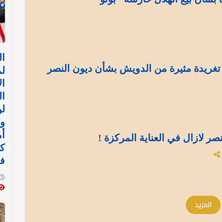
ا
.. تغريدة مثيرة من الدويش بشأن ديون النصر
ل
ال
ال
لو
وا
أم
نصر لازال في العناية المركزة !
ك
ف
المزيد