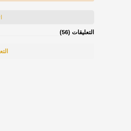
ا
التعليقات (56)
التع