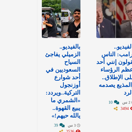
لفيديو..
بالفيديو..
امب: الناس
الزميلي يفاجئ
ولون إنني أحد
السياح
ظم الرؤساء
السعوديين في
ى الإطلاق..
أحد شوارع
لمذيع يصدمه
أوزنجول
لرد
التركية..ويردد:
«الشمري ما
10
2 س
3494
يبيع القهوة..
يالله حيهم!»
39
3 س
2536