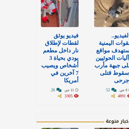
لفيديو..
فيديو يوثق
قوات اليمنية
لقطات لإطلاق
ستهدف مواقع
نار داخل مطعم
ليات الحوثيين
يودي بحياة 3
لى جبهة مأرب
أشخاص ويصيب
سقوط قتلى
7 آخرين في
جرحى
أمريكا
26
52
8 س
11 س
3305
4891
خبار منوعة