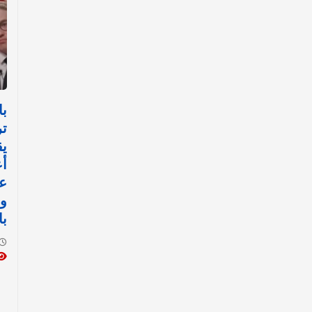
با
تر
يق
أع
عل
وا
با