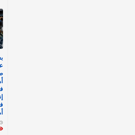
عا
ص
أه
ف
إن
في
أ