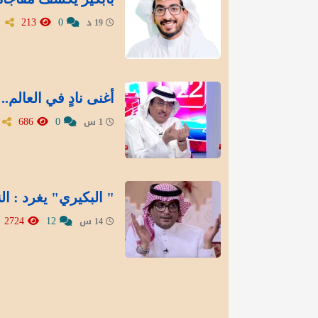
213
0
19 د
أغنى نادٍ في العالم
686
0
1 س
" البكيري" يغرد : ال
2724
12
14 س