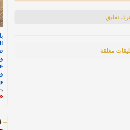
ترك تعليق
با
ال
ليقات مغلقة
ت
وآ
ع
و
و
أ