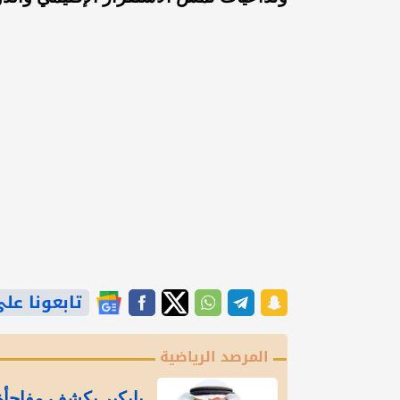
تابعونا على gle News
المرصد الرياضية
بابكير يكشف مفاجأة 