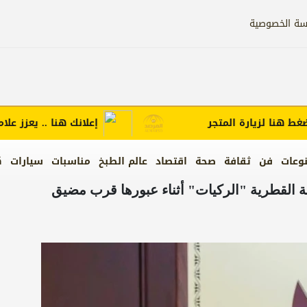
سة الخصوصية
ا لزيارة المتجر
إعلانك هنا .. يعزز علامتك ا
وعات
فن
ثقافة
صحة
اقتصاد
عالم الطبخ
مناسبات
سيارات
ك
 القطرية "الركيات" أثناء عبورها قرب مضيق