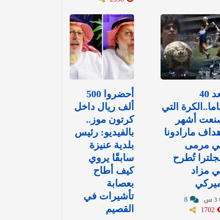
بعد 40
أحضروا 500
ما..الكرة التي
ألف ريال داخل
نعت أشهر
كرتون موز..
داف مارادونا
بالفيديو: رئيس
ي مرمى
بلدية عنيزة
جلترا تُطرح
سابقًا يروي
 مزاد
كيف أطاح
ميركي
بعصابة
تأشيرات في
8
3 س
1702
القصيم