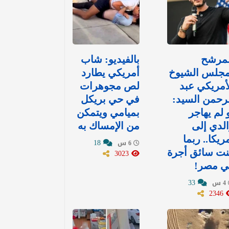
لمرشح
بالفيديو: شاب
مجلس الشيوخ
أمريكي يطارد
أمريكي عبد
لص مجوهرات
رحمن السيد:
في حي بريكل
 لم يهاجر
بميامي ويتمكن
لدي إلى
من الإمساك به
ريكا.. ربما
18
6 س
نت سائق أجرة
3023
ي مصر!
33
4 س
2346