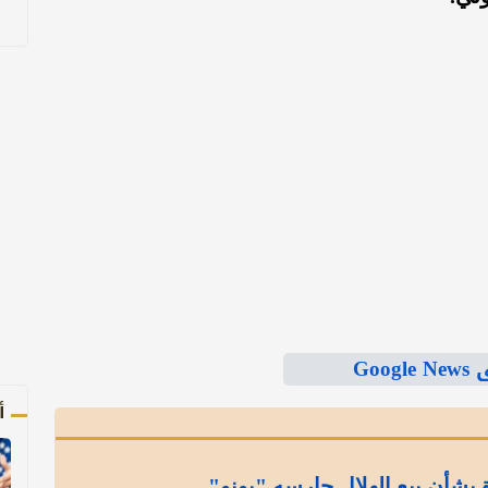
Goo
أ
بشأن بيع الهلال حارسه "بونو"