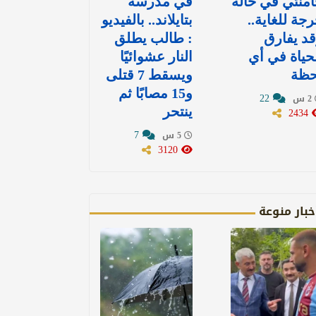
منئي في حالة
في مدرسة
جة للغاية..
بتايلاند.. بالفيديو
د يفارق
: طالب يطلق
حياة في أي
النار عشوائيًا
حظة
ويسقط 7 قتلى
و15 مصابًا ثم
22
2 س
2434
ينتحر
7
5 س
3120
خبار منوعة