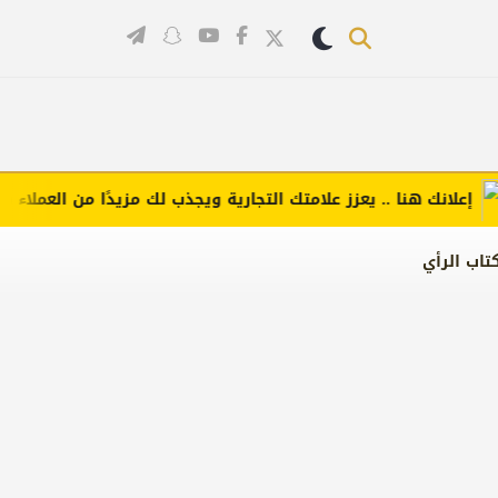
انك هنا .. يعزز علامتك التجارية ويجذب لك مزيدًا من العملاء (اضغط 
تاب الرأي