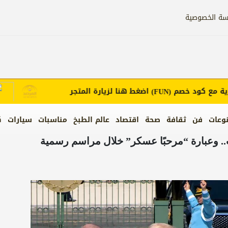
سة الخصوصية
ع كود خصم
اضغط هنا لزيارة المتجر
إعل
(FUN)
وعات
فن
ثقافة
صحة
اقتصاد
عالم الطبخ
مناسبات
سيارات
ك
ب.. وعبارة “مرحبًا عسكر” خلال مراسم رسمية