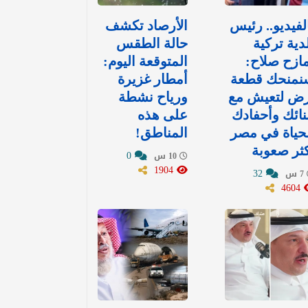
لفيديو.. رئيس
الأرصاد تكشف
دية تركية
حالة الطقس
ازح صلاح:
المتوقعة اليوم:
نمنحك قطعة
أمطار غزيرة
رض لتعيش مع
ورياح نشطة
نائك وأحفادك
على هذه
حياة في مصر
المناطق!
ثر صعوبة
0
10 س
1904
32
7 س
4604