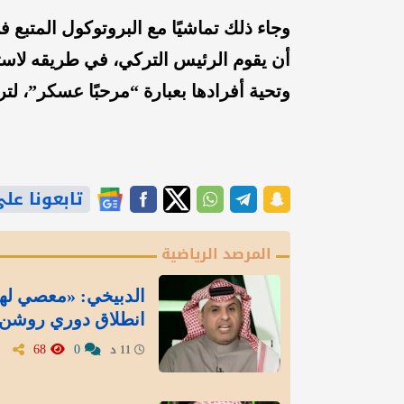
وجاء ذلك تماشيًا مع البروتوكول المتبع 
أن يقوم الرئيس التركي، في طريقه لاست
وتحية أفرادها بعبارة “مرحبًا عسكر”، لتر
تابعونا على gle News
المرصد الرياضية
الدبيخي: «معصي له
انطلاق دوري روشن
68
0
11 د