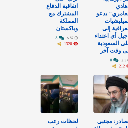
هادي
اتفاقية الدفاع
عامري" يدعو
المشترك مع
ميليشيات
المملكة
عراقية إلى
وباكستان
جيل أي اعتداء
8
57 د
ى السعودية
1328
ى وقت آخر
0
5 د
212
ادر: مجتبى
لحظات رعب