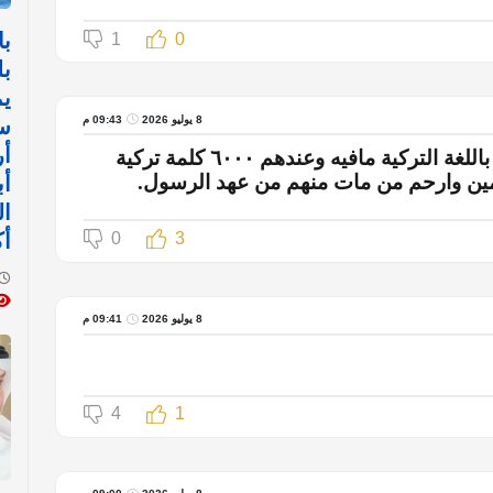
با
1
0
بل
يم
8 يوليو 2026
09:43 م
س
أ
حسب الذكاء الاصطناعي مرحبا عسكر باللغة التركية مافيه وعندهم ٦٠٠٠ كلمة تركية
لمين وارحم من مات منهم من عهد الرسول.
أب
ال
3
0
أك
8 يوليو 2026
09:41 م
4
1