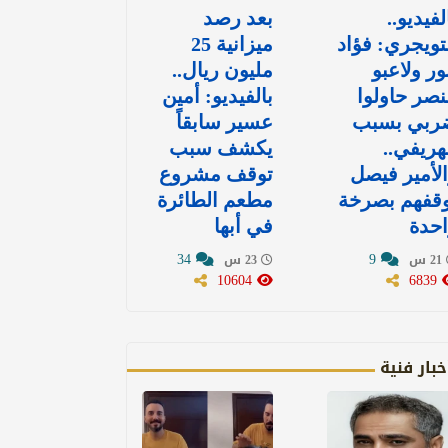
لفيديو..
بعد رصد
تويجري: فؤاد
ميزانية 25
ور ولاعبو
مليون ريال..
نصر حاولوا
بالفيديو: أمين
ربي بسبب
عسير سابقاً
هريفي..
يكشف سبب
لأمير فيصل
توقف مشروع
وقفهم بصرخة
مطعم الطائرة
حدة
في أبها
34
9
21 س
23 س
10604
6839
خبار فنية