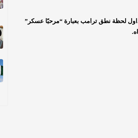
داول لحظة نطق ترامب بعبارة “مرحبًا عسكر”
ه.