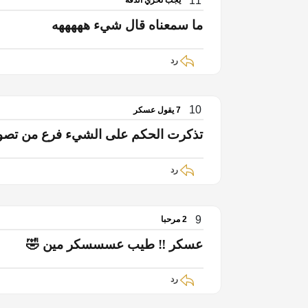
11
يجب تحري الدقة
ما سمعناه قال شيء هههههه
رد
10
7 يقول عسكر
تذكرت الحكم على الشيء فرع من تصو
رد
9
2 مرحبا
عسكر ‼️ طيب عسسسكر مين 🤣
رد