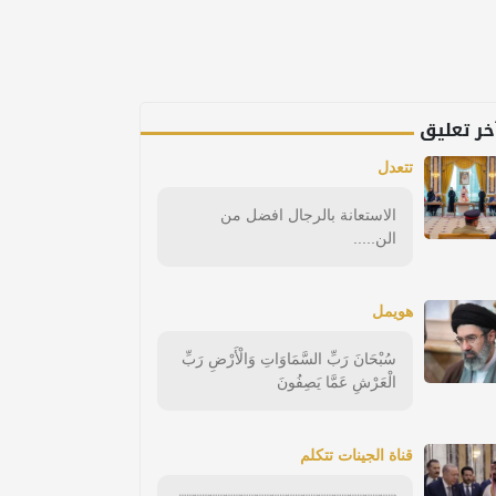
خر تعليق
تتعدل
الاستعانة بالرجال افضل من
الن.....
هويمل
سُبْحَانَ رَبِّ السَّمَاوَاتِ وَالْأَرْضِ رَبِّ
الْعَرْشِ عَمَّا يَصِفُونَ
قناة الجينات تتكلم