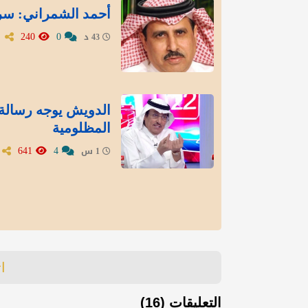
أحمد الشمراني: سرد
240
0
43 د
الدويش يوجه رسالة 
المظلومية
641
4
1 س
ا
التعليقات (16)