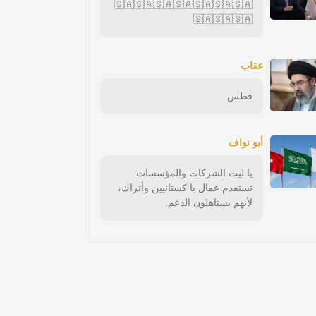
🇸🇦🇸🇦🇸🇦🇸🇦🇸🇦🇸🇦🇸🇦
🇸🇦🇸🇦🇸🇦
عقاب
فطس
أبو نواف
يا ليت الشركات والمؤسسات
تستقدم عمال با كستانيين وأتراك،
لأنهم يستاهلون الدعم.