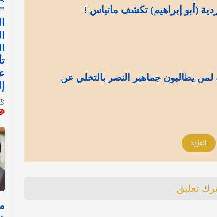
ية (أبو إبراهيم) تكشف ماتياس !
"
ال
ال
ال
تأ
عل
لمن يطالبون جماهير النصر بالتخلي عن
إل
المزيد
ترك تعليق
مص