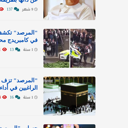
137
9 شهر
"المرصد" تكشف 
في كامبريدج مح
11621
13
1 سنة
"المرصد" تزف ب
الراغبين في أداء
34984
16
1 سنة