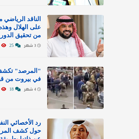
الناقد الرياضي 
على الهلال وهذه
من تحقيق الدوري
1690
25
3 شهر
"المرصد" تكشف ح
في بيروت من قب
5008
18
4 شهر
رد الأخصائي الن
حول كشف المرأة 
عن ذاتها بطريقة أ