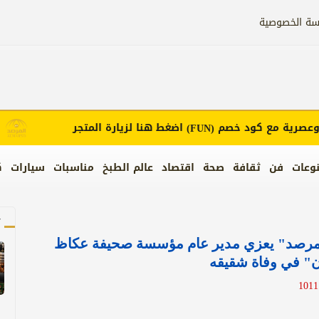
سة الخصوصية
ية مع كود خصم
اضغط هنا لزيارة المتجر
إعلا
(FUN)
وعات
فن
ثقافة
صحة
اقتصاد
عالم الطبخ
مناسبات
سيارات
ك
آ
مرصد" يعزي مدير عام مؤسسة صحيفة عكاظ
ن" في وفاة شقيقه