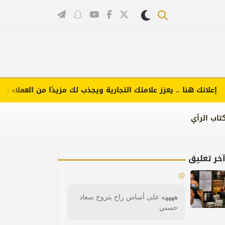
نك هنا .. يعزز علامتك التجارية ويجذب لك مزيدًا من العملاء (اضغط لط
تاب الرأي
خر تعليق
@
ههههه على أساس راح يتزوج سعاد
حسني