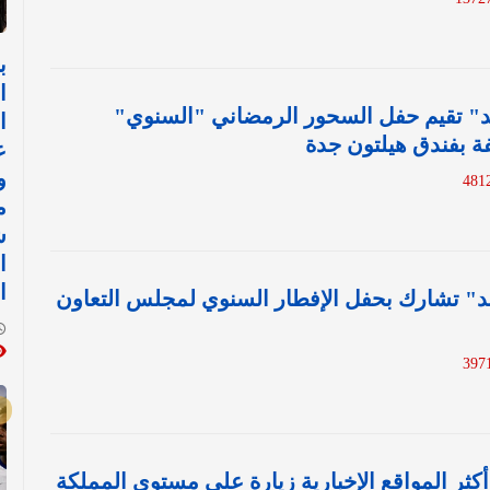
ب
ا
د" تقيم حفل السحور الرمضاني "السنوي"
ا
 بفندق هيلتون جدة
ع
و
م
ش
ا
ا
د" تشارك بحفل الإفطار السنوي لمجلس التعاون
كثر المواقع الإخبارية زيارة على مستوى المملكة