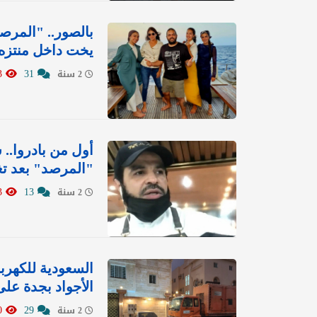
بالصور.. "المرصد
يخت داخل منتزه 
1983
31
2 سنة
أول من بادروا.. 
"المرصد" بعد ت
1563
13
2 سنة
السعودية للكهرب
الأجواد بجدة على
3900
29
2 سنة