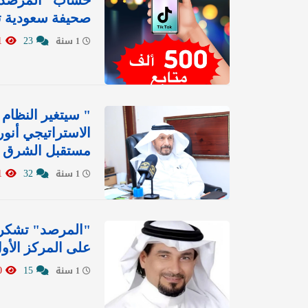
حساب "المرصد" 
صحيفة سعودية ت
12841
23
1 سنة
" سيتغير النظام 
الاستراتيجي أن
مستقبل الشرق الأوسط خل
21601
32
1 سنة
"المرصد" تشكر ا
على المركز الأ
12990
15
1 سنة