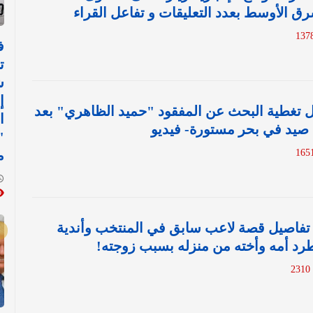
ق الأوسط بعدد التعليقات و تفاعل القراء
ف
ت
ش
إ
 تغطية البحث عن المفقود "حميد الظاهري" بعد
ا
صيد في بحر مستورة- فيديو
"
م
تفاصيل قصة لاعب سابق في المنتخب وأندية
د أمه وأخته من منزله بسبب زوجته!
231