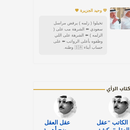
💛 وحيد الجزيرة 🖤
تخيلوا ( زلمه ) يرفض مراسل
سعودي ⬅️ الشرهة مب على (
الزلمه ) ⬅️ الشرهة على اللي
وظفوه بأعلى الرواتب ⬅️ على
حساب أبناء 🇸🇦 وطنه.
تاب الرأي
الكاتب "عقل
عقل العقل