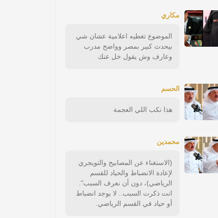
مكاري
الموضوع تغطيه اعلامية عشان شي
بيحدث كبير بمصر وواضح مدرب
وعارف وش يقول خل عنك
الحسم
هذا نكب اللي العجمة
محمدين
(الاستغناء عن المصابيح والتويجري
لإعادة الانضباط والحياد للقسم
الرياضي)، دون أن نعرف السبب".
انت ذكرت السبب.. لا يوجد انضباط
أو حياد في القسم الرياضي.