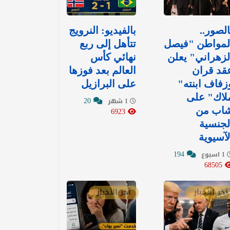
الصور..
بالفيديو: ‏النرويج
لمواطن "فيصل
تتأهل إلى ربع
لزهراني" يعلن
نهائي كأس
قد قران
العالم بعد فوزها
زفاف ابنته"
على البرازيل
لاك" على
20
1 شهر
اب من
6923
لجنسية
لآسيوية
194
1 اسبوع
68505
آخر الأخبار
آخر الأخبار