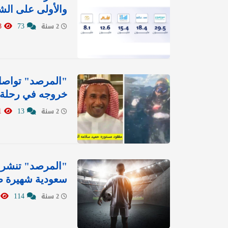
والأولى على الشر
1378
73
2 سنة
"المرصد" تواصل
خروجه في رحلة 
1651
13
2 سنة
"المرصد" تنشر 
سعودية شهيرة طر
0
114
2 سنة