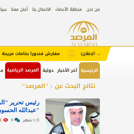
من نحن
منطقة الأعضاء
الاتصال بنا
أعلن معنا
سيا
إعلان
 (اضغط لطلب الإعلان)
مفارش فندورا بخامات مريحة وعصر
المرصد الرياضية
الرئيسية
آخر الأخبار
دولية
من
نتائج البحث عن : "المرصد"
رئيس تحرير "ال
"عبدالله الحسو
10111
9
1 شهر