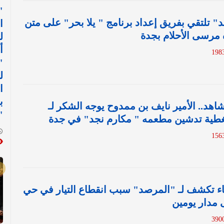
"
" تلتقي بفريق إعداد برنامج " يلا بحر" على متن
ا
مرسى الأحلام بجدة
ل
أ
"
ل
ا
ب
شاهد.. الأمير نايف بن ممدوح يوجه الشكر لـ
"
غطية تدشين مطعمه " مكارم نجد" في جدة
اء تكشف لـ "المرصد" سبب انقطاع التيار في حي
 مدار يومين