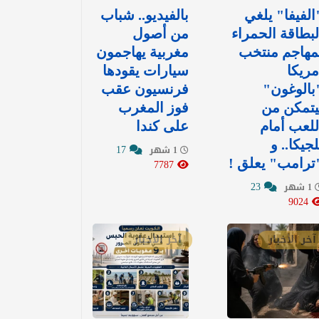
الفيفا" يلغي
بالفيديو.. شباب
لبطاقة الحمراء
من أصول
مهاجم منتخب
مغربية يهاجمون
مريكا
سيارات يقودها
بالوغون"
فرنسيون عقب
يتمكن من
فوز المغرب
للعب أمام
على كندا
لجيكا.. و
17
1 شهر
ترامب" يعلق !
7787
23
1 شهر
9024
آخر الأخبار
آخر الأخبار