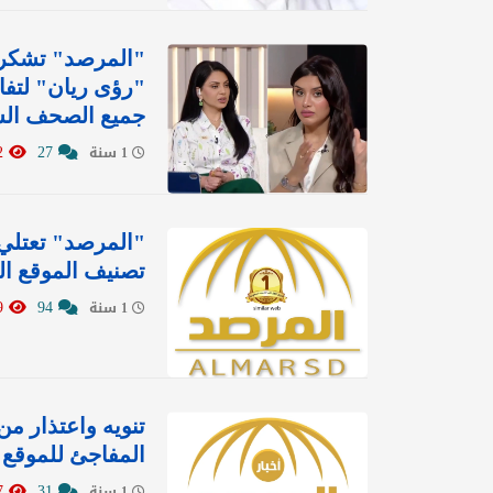
"المرصد" تشكر ب
"رؤى ريان" لتفا
جميع الصحف الس
11112
27
1 سنة
"المرصد" تعتلي 
تصنيف الموقع العالمي "
15649
94
1 سنة
تنويه واعتذار م
المفاجئ للموقع
13727
31
1 سنة