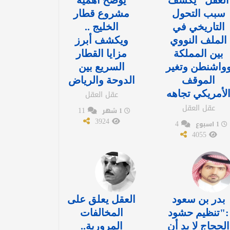
العقل" يكشف
يوضح أهمية
سبب التحول
مشروع قطار
التاريخي في
الخليج ..
الملف النووي
ويكشف أبرز
بين المملكة
مزايا القطار
واشنطن وتغير
السريع بين
الموقف
الدوحة والرياض
لأمريكي تجاهه
عقل العقل
عقل العقل
11
1 شهر
3924
4
1 اسبوع
4055
بدر بن سعود
العقل يعلق على
:"تنظيم حشود
المخالفات
الحجاج لا بد أن
المرورية..