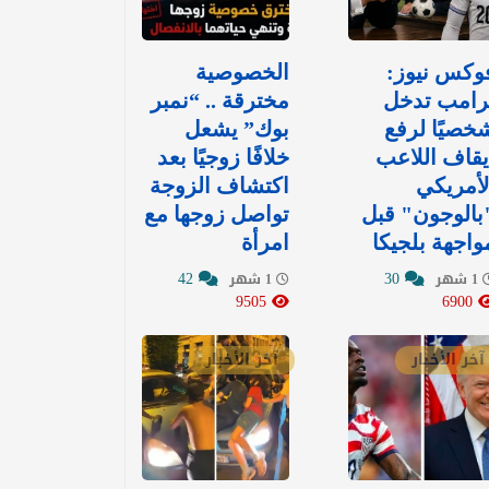
وكس نيوز:
الخصوصية
رامب تدخل
مخترقة .. “نمبر
خصيًا لرفع
بوك” يشعل
يقاف اللاعب
خلافًا زوجيًا بعد
لأمريكي
اكتشاف الزوجة
بالوجون" قبل
تواصل زوجها مع
واجهة بلجيكا
امرأة
42
30
1 شهر
1 شهر
9505
6900
آخر الأخبار
آخر الأخبار