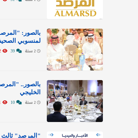
بالصور: "المرص
لمنسوبي الصحيفة
4812
39
2 سنة
بالصور.. "المرص
الخليجي
3971
10
2 سنة
"المرصد" ثالث أ