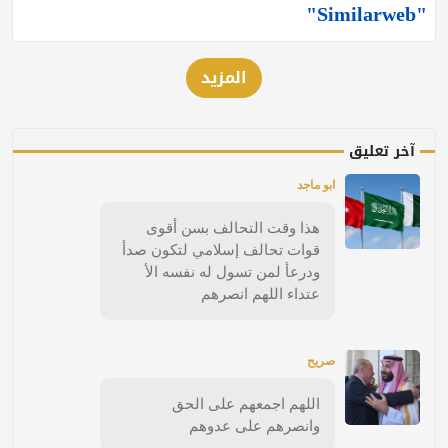
"Similarweb"
المزيد
آخر تعليق
ابو ماجد
هذا وقت التحالف بسن أقوى
قوات تحالف إسلامي لتكون صدأ
ودرعأ لمن تسول له نفسه الأ
عتداء اللهم انصرهم
صريح
اللهم اجمعهم على الحق
وانصرهم على عدوهم