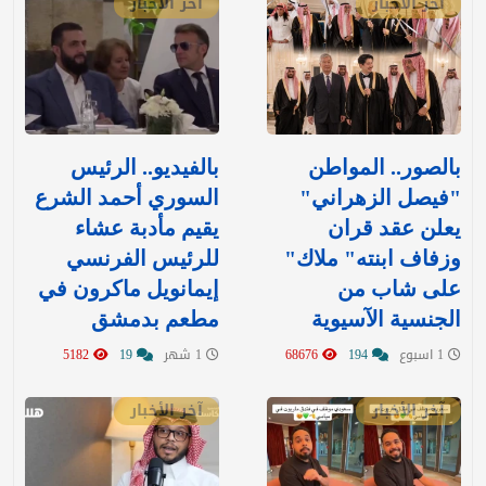
آخر الأخبار
آخر الأخبار
بالصور.. المواطن
بالفيديو.. الرئيس
"فيصل الزهراني"
السوري أحمد الشرع
يعلن عقد قران
يقيم مأدبة عشاء
وزفاف ابنته" ملاك"
للرئيس الفرنسي
على شاب من
إيمانويل ماكرون في
الجنسية الآسيوية
مطعم بدمشق
1 اسبوع
194
68676
1 شهر
19
5182
آخر الأخبار
آخر الأخبار