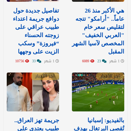
هي الأكبر منذ 26
تفاصيل جديدة حول
عاماً.. "أرامكو" تتجه
دوافع جريمة اعتداء
لتقليص سعر خام
طبيب عراقي على
"العربي الخفيف"
زوجته الحسناء
المخصص لآسيا الشهر
“فيروزة” وسكب
المقبل
الزيت على وجهها
1 شهر
23
6089
1 شهر
33
10756
آخر الأخبار
آخر الأخبار
بالفيديو: إسبانيا
جريمة تهز العراق..
تُقصي البرتغال بهدف
طبيب يعتدي على