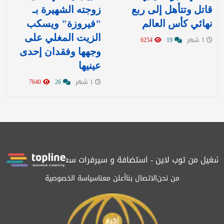
قاتل وتتأهل إلى ربع
زوجته الشهيرة بـ
نهائي كأس العالم
"فيروزة" ويسكب
الزيت المغلي على
1 شهر
19
6254
وجهها وفقدان إحدى
عينيها
1 شهر
26
7640
بتشغيل من توب لاين - استضافة و سيرفرات سعودية
المرصد حاصلة عل
من نحن
الاتصال بنا
أعلن معنا
سياسة الخصوصية