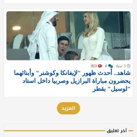
3 سنة
0
813
شاهد.. أحدث ظهور "لإيفانكا وكوشنر" وأبنائهما
يحضرون مباراة البرازيل وصربيا داخل استاد
"لوسيل" بقطر
المزيد
آخر تعليق