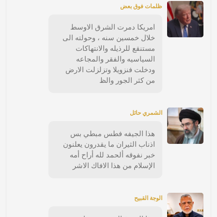
ظلمات فوق بعض
امريكا دمرت الشرق الاوسط
خلال خمسين سنه ، وحولته الى
مستنقع للرذيله والانتهاكات
السياسيه والفقر والمجاعه
ودخلت فنزويلا وتزلزلت الارض
من كثر الجور والظ
الشمري حائل
هذا الجيفه فطس مبطي بس
اذناب الثيران ما يقدرون يعلنون
خبر نفوقه ألحمد لله أراح أمه
الإسلام من هذا الافاك الاشر
الوجة القبيح