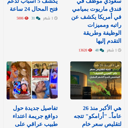
سعودي موظف في
يكشف 5 أسباب تدعم
فندق ماريوت بميامي
فتح المحال 24 ساعة
في أمريكا يكشف عن
1 شهر
31
5006
راتبه ومميزات
الوظيفة وطريقة
التقدم إليها
1 شهر
48
13620
آخر الأخبار
آخر الأخبار
هي الأكبر منذ 26
تفاصيل جديدة حول
عاماً.. "أرامكو" تتجه
دوافع جريمة اعتداء
لتقليص سعر خام
طبيب عراقي على