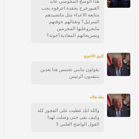
هذا الوسخ المجوسي عابد
القبورخرج بحقدة اعرفوه يجب
متابعة الاعداء مثل ماتصيدهم
السرئيل؟ وتغتالهم خوفتهم
مايجروعليها المجرمين
وتصريحاتهم المعادية؟خونة؟
كاوي الااخونج
يقولون مانبي تجنيس هنا بعدين
ينتقدون الرئيس
مثله هاااه
والله انك غطيت على الفجور كله
وكيف بفى حتى وصلت لهذا
القول الواضح العلني ‼️