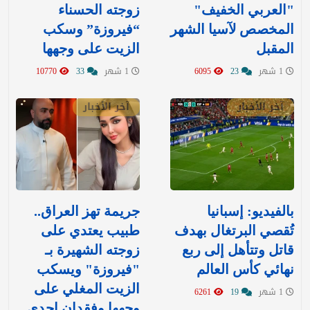
"العربي الخفيف"
زوجته الحسناء
المخصص لآسيا الشهر
“فيروزة” وسكب
المقبل
الزيت على وجهها
1 شهر
23
6095
1 شهر
33
10770
آخر الأخبار
آخر الأخبار
بالفيديو: إسبانيا
جريمة تهز العراق..
تُقصي البرتغال بهدف
طبيب يعتدي على
قاتل وتتأهل إلى ربع
زوجته الشهيرة بـ
نهائي كأس العالم
"فيروزة" ويسكب
الزيت المغلي على
1 شهر
19
6261
وجهها وفقدان إحدى