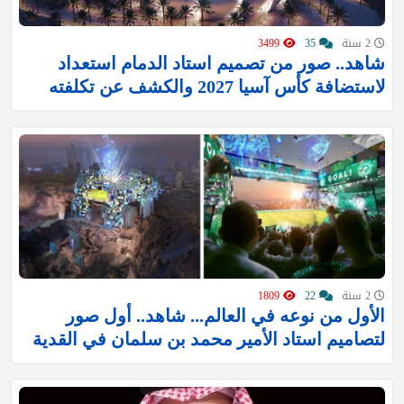
2 سنة
35
3499
‏شاهد.. صور من تصميم استاد الدمام استعداد
لاستضافة كأس آسيا 2027 والكشف عن تكلفته
2 سنة
22
1809
الأول من نوعه في العالم... شاهد.. أول صور
لتصاميم استاد الأمير محمد بن سلمان في ‎القدية