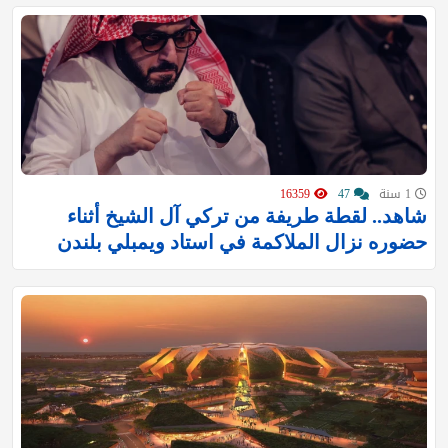
1 سنة
47
16359
شاهد.. لقطة طريفة من تركي آل الشيخ أثناء
حضوره نزال الملاكمة في استاد ويمبلي بلندن