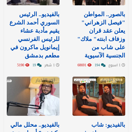
بالصور.. المواطن
بالفيديو.. الرئيس
"فيصل الزهراني"
السوري أحمد الشرع
يعلن عقد قران
يقيم مأدبة عشاء
وزفاف ابنته" ملاك"
للرئيس الفرنسي
على شاب من
إيمانويل ماكرون في
الجنسية الآسيوية
مطعم بدمشق
1 اسبوع
194
68691
1 شهر
19
5190
آخر الأخبار
آخر الأخبار
بالفيديو: شاب
بالفيديو.. محلل مالي