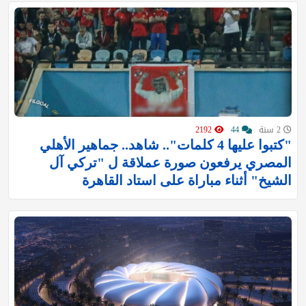
2 سنة
44
2192
"كتبوا عليها 4 كلمات".. شاهد.. جماهير الأهلي
المصري يرفعون صورة عملاقة ل "تركي آل
الشيخ" أثناء مباراة على استاد القاهرة