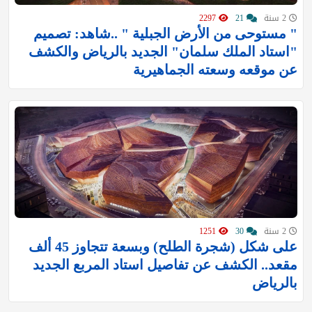
2 سنة
21
2297
" مستوحى من الأرض الجبلية " ..شاهد: تصميم
"استاد الملك سلمان" الجديد بالرياض والكشف
عن موقعه وسعته الجماهيرية
2 سنة
30
1251
على شكل (شجرة الطلح) وبسعة تتجاوز 45 ألف
مقعد.. الكشف عن تفاصيل استاد المربع الجديد
بالرياض