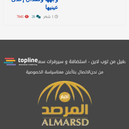
عينيها
1 شهر
26
7641
غيل من توب لاين - استضافة و سيرفرات سعودية
المرصد حاصلة على ا
من نحن
الاتصال بنا
أعلن معنا
سياسة الخصوصية