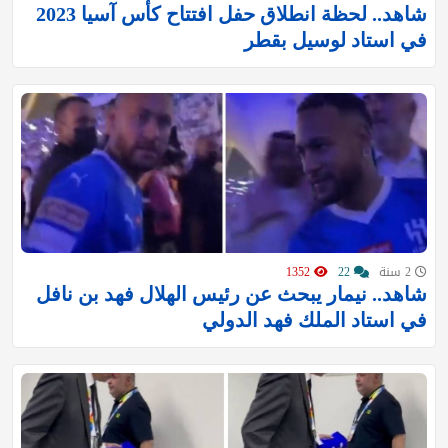
شاهد.. لحظة انطلاق حفل افتتاح ‎كأس آسيا 2023
في استاد لوسيل بقطر
2 سنة
22
1352
شاهد.. نيمار يبحث عن رئيس الهلال فهد بن نافل
في استاد الملك فهد الدولي