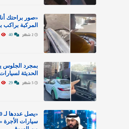
المركبة براكب ب
1039
40
2 شهر
بمجرد الجلوس يبد
الحديثة لسيارات
6914
29
5 شهر
سيارات الأجرة «
من السوق