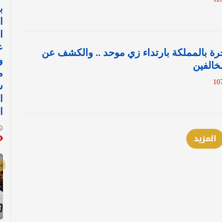
ب
ا
ا
ع
جرة بالمملكة بارتداء زي موحد .. والكشف عن
و
خالفين
م
ش
ا
ا
المزيد