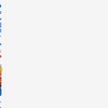
ف
ت
ش
إ
ا
"
م
"