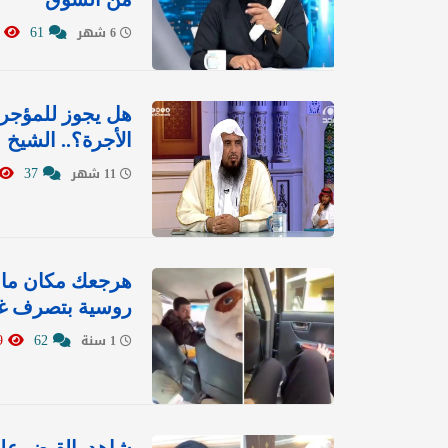
6601
61
6 شهر
هل يجوز للمؤجر 
الأجرة؟.. الشيخ 
37
11 شهر
هرجعك مكان ما 
روسية بتصرف غير
22299
62
1 سنة