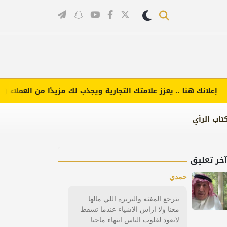
انك هنا .. يعزز علامتك التجارية ويجذب لك مزيدًا من العملاء (اضغط 
تاب الرأي
خر تعليق
حمدي
بترجع المغثه والبربره اللي مالها
معنا ولا اراس الاشياء عندما تسقط
لاتعود لقلوب الناس انتهاء ماحنا