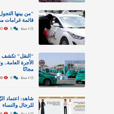
"من بينها التجو
قائمة غرامات مخ
1083
0
4 سنة
"النقل" تكشف ع
الأجرة العامة..
مجانًا
850
0
4 سنة
شاهد: اعتماد ال
للرجال والنساء
1201
0
4 سنة