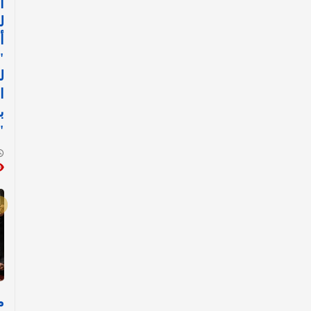
ا
ل
أ
"
ل
ا
ب
"
م