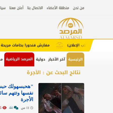
من نحن
منطقة الأعضاء
الاتصال بنا
أعلن معنا
سيا
إعلان
ء (اضغط لطلب الإعلان)
مفارش فندورا بخامات مريحة وعص
المرصد الرياضية
الرئيسية
آخر الأخبار
دولية
من
نتائج البحث عن : الأجرة
"هحبسهولك حبسة 
نفسها وتتهم سائ
الأجرة
5225
44
11 س