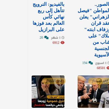
الصور..
بالفيديو: ‏النرويج
لمواطن "فيصل
تتأهل إلى ربع
لزهراني" يعلن
نهائي كأس
قد قران
العالم بعد فوزها
زفاف ابنته"
على البرازيل
لاك" على
20
1 شهر
اب من
6912
لجنسية
لآسيوية
194
1 اسبوع
68501
آخر الأخبار
آخر الأخبار