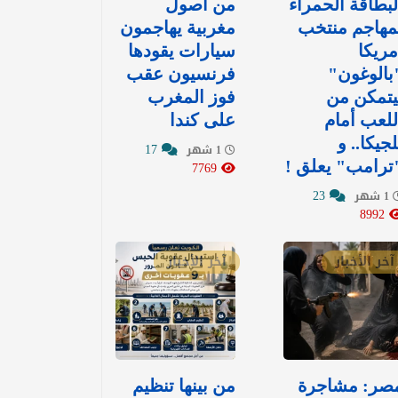
لبطاقة الحمراء
من أصول
مهاجم منتخب
مغربية يهاجمون
مريكا
سيارات يقودها
بالوغون"
فرنسيون عقب
يتمكن من
فوز المغرب
للعب أمام
على كندا
لجيكا.. و
17
1 شهر
ترامب" يعلق !
7769
23
1 شهر
8992
آخر الأخبار
آخر الأخبار
صر: مشاجرة
من بينها تنظيم