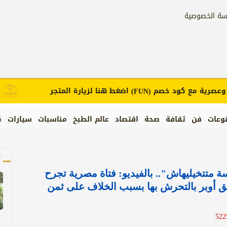
سة الخصوصية
رية مع كود خصم
اضغط هنا لزيارة المتجر
إعل
(FUN)
وعات
فن
ثقافة
صحة
اقتصاد
عالم الطبخ
مناسبات
سيارات
ك
آ
متتخيليهاش".. بالفيديو: فتاة مصرية تجرح
ق أوبر بالتحرش بها بسبب الخلاف على ثمن