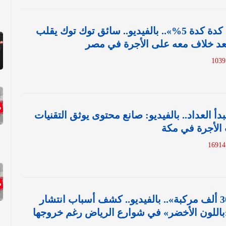
«صور براحتك أنا كدة كدة 5%».. بالفيديو.. سائق توك توك يقلب
عد خلاف معه على الأجرة في مصر
أ العداد.. بالفيديو: صانع محتوى يوثق التقنيات
 الأجرة في مكة
1
«يصل عددها لـ 30 ألف مركبة».. بالفيديو.. كشف أسباب انتشار
باللون الأخضر» في شوارع الرياض رغم خروجها