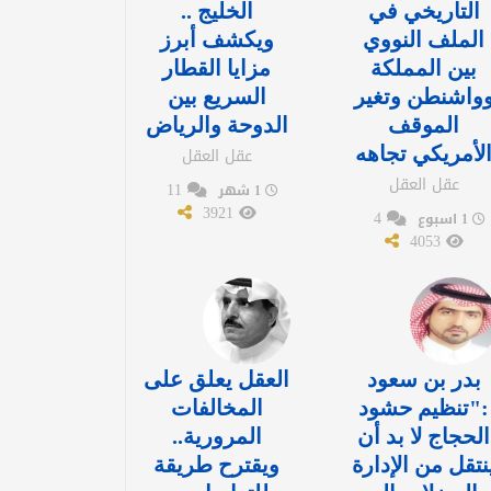
التاريخي في
الخليج ..
الملف النووي
ويكشف أبرز
بين المملكة
مزايا القطار
واشنطن وتغير
السريع بين
الموقف
الدوحة والرياض
لأمريكي تجاهه
عقل العقل
عقل العقل
11
1 شهر
3921
4
1 اسبوع
4053
بدر بن سعود
العقل يعلق على
:"تنظيم حشود
المخالفات
الحجاج لا بد أن
المرورية..
نتقل من الإدارة
ويقترح طريقة