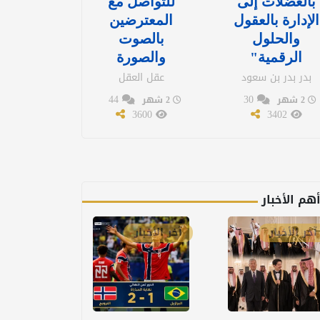
بالعضلات إلى
للتواصل مع
الإدارة بالعقول
المعترضين
والحلول
بالصوت
الرقمية"
والصورة
بدر بدر بن سعود
عقل العقل
44
30
2 شهر
2 شهر
3600
3402
هم الأخبار
آخر الأخبار
آخر الأخبار