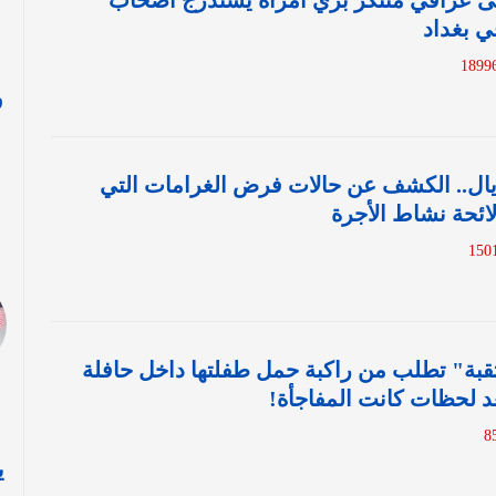
ى عراقي متنكر بزي امرأة يستدرج أصحاب
ي ⁧بغداد
و
ا
آلاف ريال.. الكشف عن حالات فرض الغرامات التي
ائحة نشاط الأجرة
قبة" تطلب من راكبة حمل طفلتها داخل حافلة
عد لحظات كانت المفاجأة!
ي