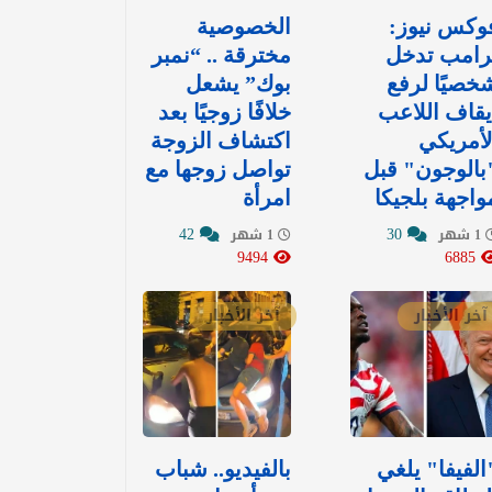
وكس نيوز:
الخصوصية
رامب تدخل
مخترقة .. “نمبر
خصيًا لرفع
بوك” يشعل
يقاف اللاعب
خلافًا زوجيًا بعد
لأمريكي
اكتشاف الزوجة
بالوجون" قبل
تواصل زوجها مع
واجهة بلجيكا
امرأة
42
30
1 شهر
1 شهر
9494
6885
آخر الأخبار
آخر الأخبار
الفيفا" يلغي
بالفيديو.. شباب