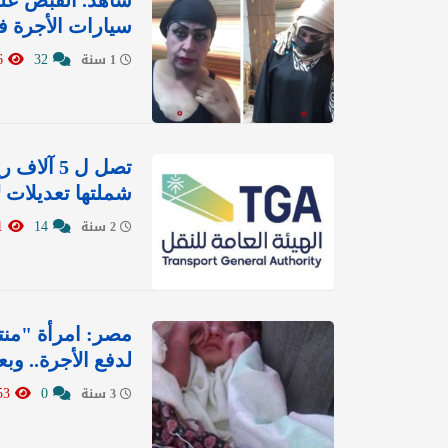
شاهد. القبض عل
سيارات الأجرة ف‫
18996
32
1 سنة
تصل ل 5 
شملتها تعديلات ل
1501
14
2 سنة
مصر: امرأة "منت
لدفع الأجرة.. وب
853
0
3 سنة