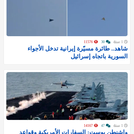
1 سنة
30
11576
شاهد.. طائرة مسيّرة إيرانية تدخل الأجواء
السورية باتجاه إسرائيل
1 سنة
47
14167
واشنطن بوست: السفارات الأمريكية وقواعد