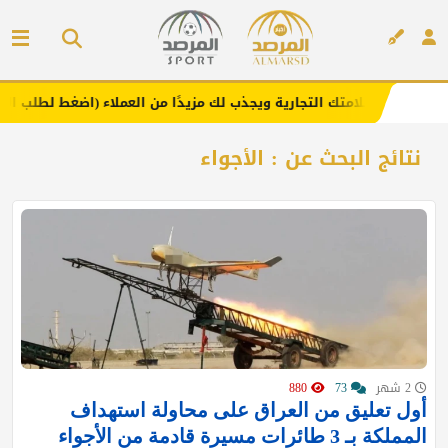
عزز علامتك التجارية ويجذب لك مزيدًا من العملاء (اضغط لطلب الإعلان)
إعلان
نتائج البحث عن : الأجواء
2 شهر
73
880
أول تعليق من العراق على محاولة استهداف
المملكة بـ 3 طائرات مسيرة قادمة من الأجواء