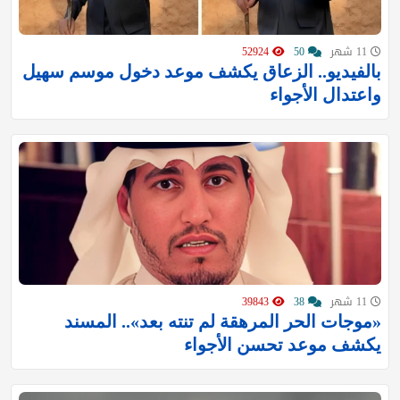
11 شهر
50
52924
بالفيديو.. الزعاق يكشف موعد دخول موسم سهيل
واعتدال الأجواء
11 شهر
38
39843
«موجات الحر المرهقة لم تنته بعد».. المسند
يكشف موعد تحسن الأجواء