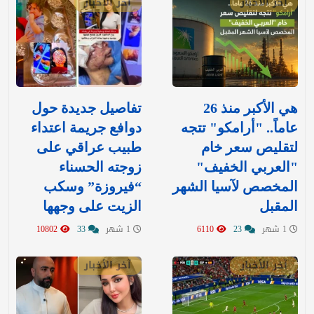
آخر الأخبار
آخر الأخبار
هي الأكبر منذ 26
تفاصيل جديدة حول
عاماً.. "أرامكو" تتجه
دوافع جريمة اعتداء
لتقليص سعر خام
طبيب عراقي على
"العربي الخفيف"
زوجته الحسناء
المخصص لآسيا الشهر
“فيروزة” وسكب
المقبل
الزيت على وجهها
1 شهر
23
6110
1 شهر
33
10802
آخر الأخبار
آخر الأخبار