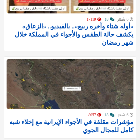
6 شهر
18
17119
«أوله شتاء وآخره ربيع».. بالفيديو.. «الزعاق»
يكشف حالة الطقس والأجواء في المملكة خلال
شهر رمضان
6 شهر
18
8057
مؤشرات مقلقة في الأجواء الإيرانية مع إخلاء شبه
كامل للمجال الجوي