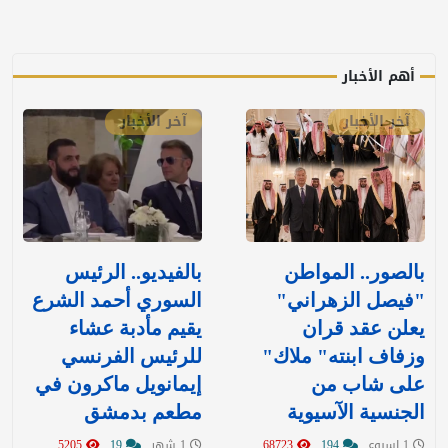
أهم الأخبار
آخر الأخبار
آخر الأخبار
بالصور.. المواطن
بالفيديو.. الرئيس
"فيصل الزهراني"
السوري أحمد الشرع
يعلن عقد قران
يقيم مأدبة عشاء
وزفاف ابنته" ملاك"
للرئيس الفرنسي
على شاب من
إيمانويل ماكرون في
الجنسية الآسيوية
مطعم بدمشق
1 اسبوع
194
68723
1 شهر
19
5205