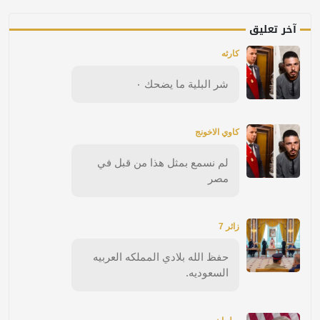
آخر تعليق
كارثه
شر البلية ما يضحك ٠
كاوي الاخونج
لم نسمع بمثل هذا من قبل في
مصر
زائر 7
حفظ الله بلادي المملكه العربيه
السعوديه.