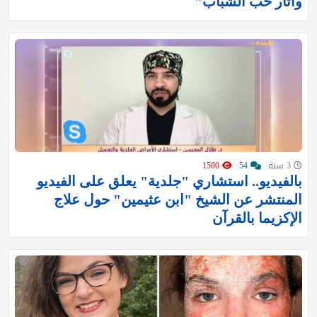
وآثار حب الشباب"
3 سنة
54
1500
بالفيديو.. استشاري "جلدية" يعلق على الفيديو
المنتشر عن الشيخ "ابن عثيمين" حول علاج
الإكزيما بالقرآن