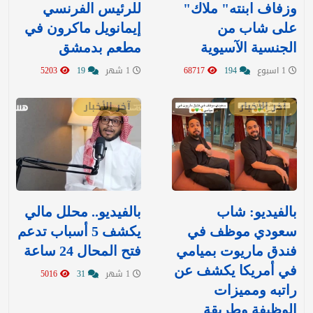
وزفاف ابنته" ملاك"
للرئيس الفرنسي
على شاب من
إيمانويل ماكرون في
الجنسية الآسيوية
مطعم بدمشق
1 اسبوع
194
68717
1 شهر
19
5203
آخر الأخبار
آخر الأخبار
بالفيديو: شاب
بالفيديو.. محلل مالي
سعودي موظف في
يكشف 5 أسباب تدعم
فندق ماريوت بميامي
فتح المحال 24 ساعة
في أمريكا يكشف عن
1 شهر
31
5016
راتبه ومميزات
الوظيفة وطريقة