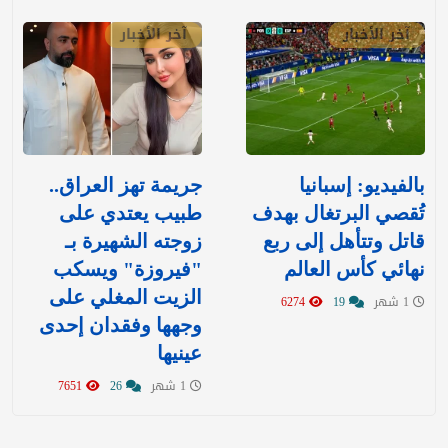
آخر الأخبار
آخر الأخبار
بالفيديو: إسبانيا
جريمة تهز العراق..
تُقصي البرتغال بهدف
طبيب يعتدي على
قاتل وتتأهل إلى ربع
زوجته الشهيرة بـ
نهائي كأس العالم
"فيروزة" ويسكب
الزيت المغلي على
1 شهر
19
6274
وجهها وفقدان إحدى
عينيها
1 شهر
26
7651