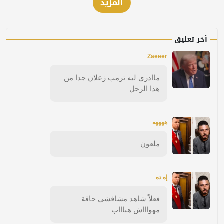
المزيد
آخر تعليق
Zaeeer
ماادري ليه ترمب زعلان جدا من
هذا الرجل
ههههه
ملعون
إه ده
فعلاً شاهد مشافشي حاقة
مهواااش هباااب