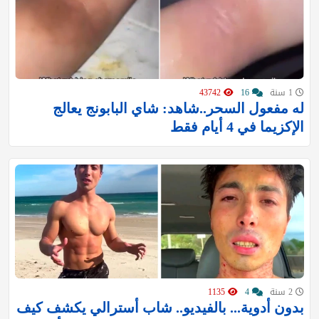
1 سنة
16
43742
له مفعول السحر..شاهد: شاي البابونج يعالج
الإكزيما في 4 أيام فقط
2 سنة
4
1135
بدون أدوية... بالفيديو.. شاب أسترالي يكشف كيف