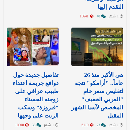
التقدم إليها
1 شهر
48
13641
آخر الأخبار
آخر الأخبار
هي الأكبر منذ 26
تفاصيل جديدة حول
عاماً.. "أرامكو" تتجه
دوافع جريمة اعتداء
لتقليص سعر خام
طبيب عراقي على
"العربي الخفيف"
زوجته الحسناء
المخصص لآسيا الشهر
“فيروزة” وسكب
المقبل
الزيت على وجهها
1 شهر
23
6110
1 شهر
33
10800