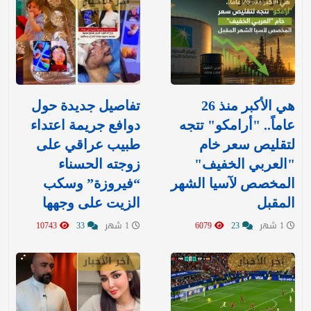
آخر الأخبار
آخر الأخبار
هي الأكبر منذ 26
تفاصيل جديدة حول
عاماً.. "أرامكو" تتجه
دوافع جريمة اعتداء
لتقليص سعر خام
طبيب عراقي على
"العربي الخفيف"
زوجته الحسناء
المخصص لآسيا الشهر
“فيروزة” وسكب
المقبل
الزيت على وجهها
1 شهر
23
6079
1 شهر
33
10743
آخر الأخبار
آخر الأخبار