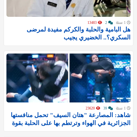
1 سنة
2
13483
هل البامية والحلبة والكركم مفيدة لمرضى
السكري؟.. الخضيري يجيب
1 سنة
39
23620
شاهد: المصارعة "هتان السيف" تحمل منافستها
الجزائرية في الهواء وترتطم بها على الحلبة بقوة