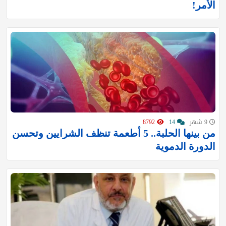
الأمر!
9 شهر
14
8792
من بينها الحلبة.. 5 أطعمة تنظف الشرايين وتحسن
الدورة الدموية