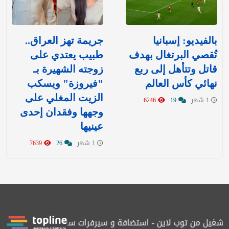
بالفيديو: إسبانيا
جريمة تهز العراق..
تُقصي البرتغال بهدف
طبيب يعتدي على
قاتل وتتأهل إلى ربع
زوجته الشهيرة بـ
نهائي كأس العالم
"فيروزة" ويسكب
الزيت المغلي على
1 شهر
19
6246
وجهها وفقدان إحدى
عينيها
1 شهر
26
7639
شغيل من توب لاين - استضافة و سيرفرات سعودية
المرصد حاصلة على 