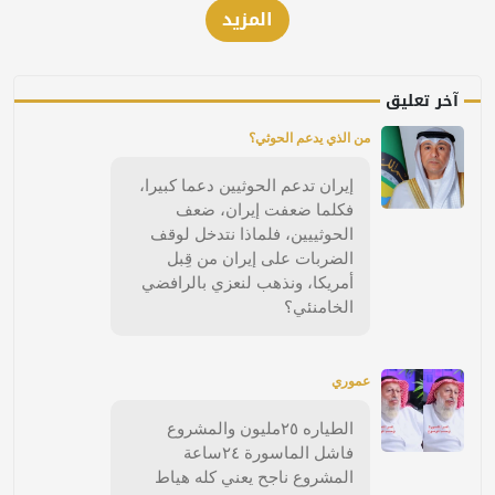
المزيد
آخر تعليق
من الذي يدعم الحوثي؟
إيران تدعم الحوثيين دعما كبيرا،
فكلما ضعفت إيران، ضعف
الحوثييين، فلماذا نتدخل لوقف
الضربات على إيران من قِبل
أمريكا، ونذهب لنعزي بالرافضي
الخامنئي؟
عموري
الطياره ٢٥مليون والمشروع
فاشل الماسورة ٢٤ساعة
المشروع ناجح يعني كله هياط