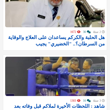
2 سنة
30
1672
هل الحلبة والكركم يساعدان على العلاج والوقاية
من السرطان؟.. "الخضيري" يجيب
3 سنة
16
1303
شاهد : اللحظات الأخيرة لملاكم قبل وفاته بعد