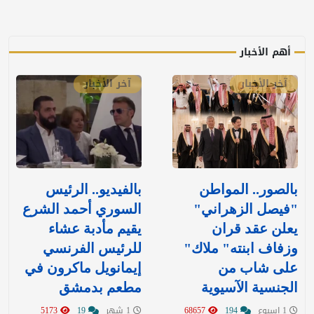
أهم الأخبار
آخر الأخبار
آخر الأخبار
بالصور.. المواطن
بالفيديو.. الرئيس
"فيصل الزهراني"
السوري أحمد الشرع
يعلن عقد قران
يقيم مأدبة عشاء
وزفاف ابنته" ملاك"
للرئيس الفرنسي
على شاب من
إيمانويل ماكرون في
الجنسية الآسيوية
مطعم بدمشق
1 اسبوع
194
68657
1 شهر
19
5173