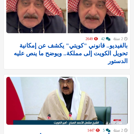
2 سنة
42
2649
بالفيديو.. قانوني "كويتي" يكشف عن إمكانية
تحويل الكويت إلى مملكة.. ويوضح ما ينص عليه
الدستور
2 سنة
5
1447