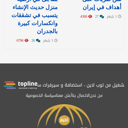
أهداف في إيران
منزل حديث الإنشاء
يتسبب في تشققات
1 شهر
27
4369
وانكسارات كبيرة
بالجدران
1 شهر
26
6796
تشغيل من توب لاين - استضافة و سيرفرات سعودية
المرصد حاصلة على
من نحن
الاتصال بنا
أعلن معنا
سياسة الخصوصية