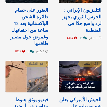
التلفزيون الإيراني :
العثور على حطام
الحرس الثوري يجهز
طائرة الشحن
لرد واسع جدًا في
الباكستانية بعد 12
المنطقة
ساعة من اختفائها..
وغموض حول مصير
1 شهر
19
6415
طاقمها
1 شهر
6
8427
آخر الأخبار
آخر الأخبار
‏الجيش الأميركي يعلن
فيديو يوثق هبوط
شن ضربات على
مفاجئ في أرضية