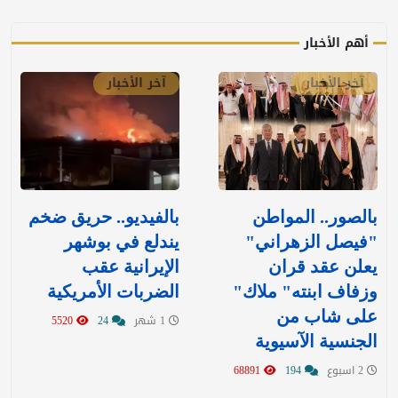
أهم الأخبار
آخر الأخبار
آخر الأخبار
بالصور.. المواطن
بالفيديو.. حريق ضخم
"فيصل الزهراني"
يندلع في بوشهر
يعلن عقد قران
الإيرانية عقب
وزفاف ابنته" ملاك"
الضربات الأمريكية
على شاب من
1 شهر
24
5520
الجنسية الآسيوية
2 اسبوع
194
68891