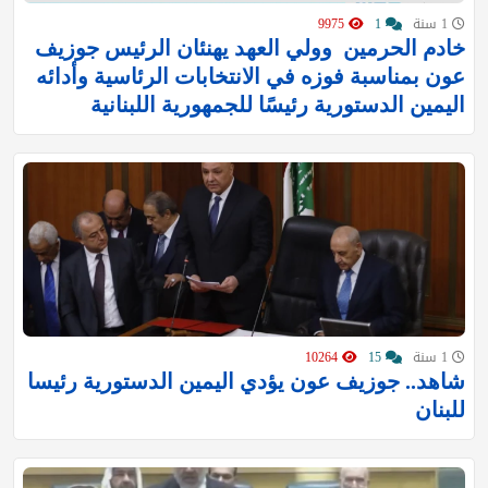
1 سنة
1
9975
خادم الحرمين ‬⁩ ⁧وولي العهد‬⁩ يهنئان الرئيس جوزيف
عون بمناسبة فوزه في الانتخابات الرئاسية وأدائه
اليمين الدستورية رئيسًا للجمهورية اللبنانية
1 سنة
15
10264
شاهد.. جوزيف عون يؤدي اليمين الدستورية رئيسا
للبنان