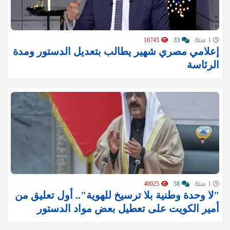
1 سنة
33
16745
إعلامي مصري شهير يطالب بتعديل الدستور ومدة
الرئاسة
1 سنة
58
40025
"لا وحدة وطنية بلا ترسيخ للهوية".. أول تعليق من
أمير الكويت على تعطيل بعض مواد الدستور