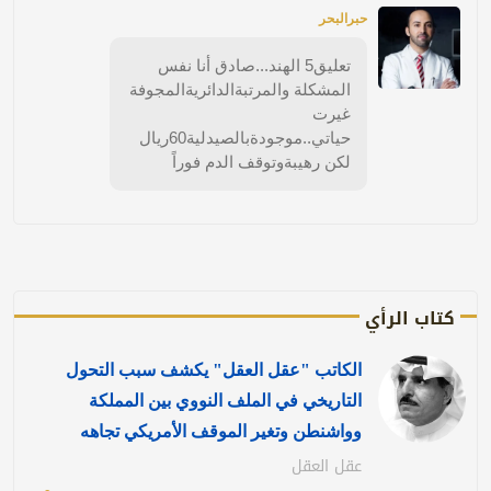
حبرالبحر
تعليق5 الهند...صادق أنا نفس
المشكلة والمرتبةالدائريةالمجوفة
غيرت
حياتي..موجودةبالصيدلية60ريال
لكن رهيبةوتوقف الدم فوراً
كتاب الرأي
الكاتب "عقل العقل" يكشف سبب التحول
التاريخي في الملف النووي بين المملكة
وواشنطن وتغير الموقف الأمريكي تجاهه
عقل العقل