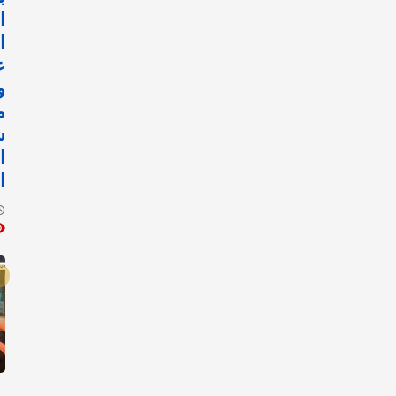
ا
ا
ع
و
م
ش
ا
ا