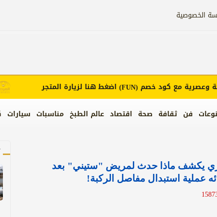
سة الخصوصية
عصرية مع كود خصم
اضغط هنا لزيارة المتجر
(FUN)
وعات
فن
ثقافة
صحة
اقتصاد
عالم الطبخ
مناسبات
سيارات
ك
آ
اري يكشف ماذا حدث لمريض "ستيني" بعد
ه عملية استبدال مفاصل الركبة!