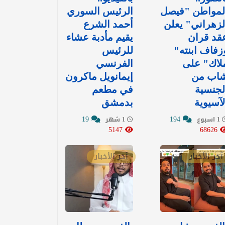
لمواطن "فيصل
الرئيس السوري
لزهراني" يعلن
أحمد الشرع
قد قران
يقيم مأدبة عشاء
زفاف ابنته"
للرئيس
لاك" على
الفرنسي
اب من
إيمانويل ماكرون
لجنسية
في مطعم
لآسيوية
بدمشق
19
194
1 اسبوع
1 شهر
5147
68626
آخر الأخبار
آخر الأخبار