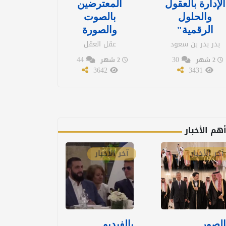
الإدارة بالعقول
المعترضين
والحلول
بالصوت
الرقمية"
والصورة
بدر بدر بن سعود
عقل العقل
44
30
2 شهر
2 شهر
3642
3431
هم الأخبار
آخر الأخبار
آخر الأخبار
الصور..
بالفيديو..