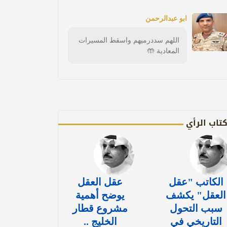
ابو عبدالرحمن
اللهم سددرميهم واسقط المسيرات
المعادية 🤲
تاب الرأي
الكاتب "عقل
عقل العقل
العقل" يكشف
يوضح أهمية
سبب التحول
مشروع قطار
التاريخي في
الخليج ..