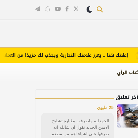
إعلانك هنا .. يعزز علامتك التجارية ويجذب لك مزيدًا من العملاء (اضغ
تاب الرأي
خر تعليق
25 مليون
الحمدلله ماصرفت بطيارة تشليح
الامين الجديد نقول ان شالله انه
صرفها على اشياء اهم من مطعم