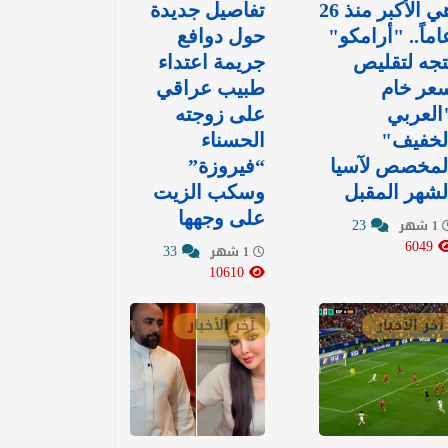
هي الأكبر منذ 26
تفاصيل جديدة
اماً.. "أرامكو"
حول دوافع
تجه لتقليص
جريمة اعتداء
عر خام
طبيب عراقي
العربي
على زوجته
لخفيف"
الحسناء
لمخصص لآسيا
“فيروزة”
لشهر المقبل
وسكب الزيت
على وجهها
23
1 شهر
6049
33
1 شهر
10610
آخر الأخبار
آخر الأخبار