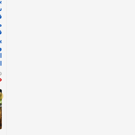
ب
س
ف
م
ف
ي
و
ا
ا