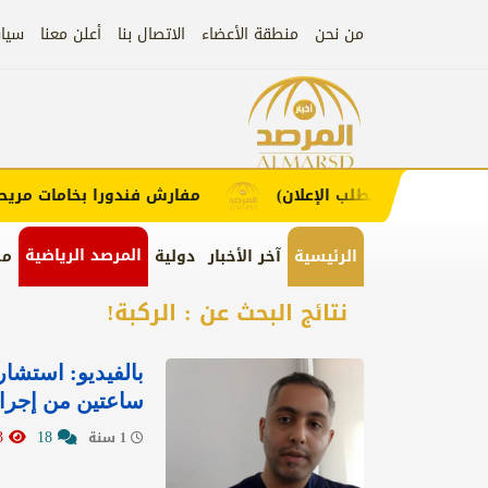
من نحن
منطقة الأعضاء
الاتصال بنا
أعلن معنا
سيا
إعلان
ملاء (اضغط لطلب الإعلان)
مفارش فندورا بخامات مريحة و
المرصد الرياضية
الرئيسية
آخر الأخبار
دولية
من
نتائج البحث عن : الركبة!
بالفيديو: استش
ساعتين من إجرائ
15873
18
1 سنة