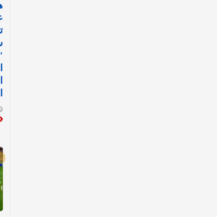
ع
ت
س
"
ا
ا
ا