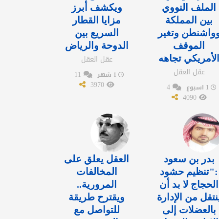
الملف النووي
ويكشف أبرز
بين المملكة
مزايا القطار
واشنطن وتغير
السريع بين
الموقف
الدوحة والرياض
لأمريكي تجاهه
عقل العقل
عقل العقل
11
1 شهر
3970
4
1 اسبوع
4090
بدر بن سعود
العقل يعلق على
:"تنظيم حشود
المخالفات
الحجاج لا بد أن
المرورية..
نتقل من الإدارة
ويقترح طريقة
بالعضلات إلى
للتواصل مع