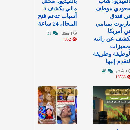
الفيديو: شاب
بالفيديو.. محلل
عودي موظف
مالي يكشف 5
ي فندق
أسباب تدعم فتح
اريوت بميامي
المحال 24 ساعة
ي أمريكا
31
1 شهر
كشف عن راتبه
4952
مميزات
لوظيفة وطريقة
لتقدم إليها
48
1 شهر
13568
آخر الأخبار
آخر الأخبار