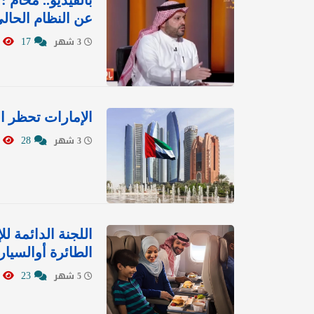
بالفيديو.. محام 
عن النظام الحال
812
17
3 شهر
الإمارات تحظر السفر إلى 3 دول وتدعو مو
879
28
3 شهر
اللجنة الدائمة ل
الطائرة أوالسيارة إذا
5566
23
5 شهر