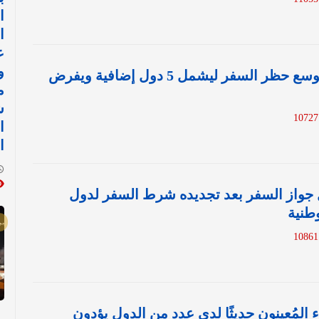
ا
ا
ع
و
رسميا.. ترامب يوسع حظر السفر ليشمل 5 دول إضافية ويفرض
م
ش
1
ا
ا
 جواز السفر بعد تجديده شرط السفر لدول
وطنية
1
ء المُعينون حديثًا لدى عدد من الدول يؤدون