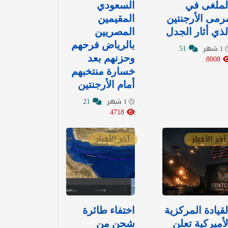
لملغى في
السعودي
رمى الأرجنتين
المقيمين
لذي أثار الجدل
المصريين
بالرياض فرحهم
51
1 شهر
8008
وحزنهم بعد
خسارة منتخبهم
أمام الأرجنتين
21
1 شهر
4718
آخر الأخبار
آخر الأخبار
لقيادة المركزية
اختفاء طائرة
لأميركية تعلن
شحن من