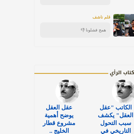
قلم ناشف
همج فشلونا 👎
تاب الرأي
الكاتب "عقل
عقل العقل
العقل" يكشف
يوضح أهمية
سبب التحول
مشروع قطار
التاريخي في
الخليج ..