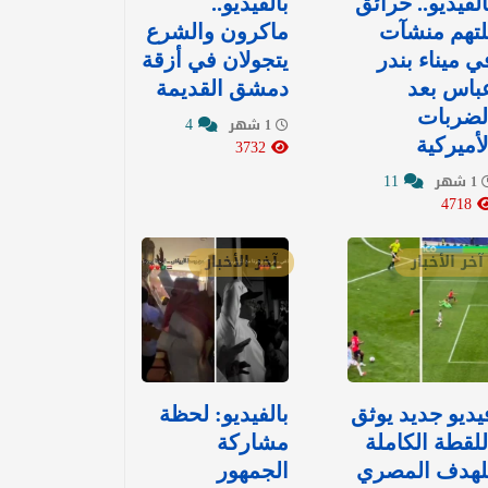
الفيديو.. حرائق
بالفيديو..
لتهم منشآت
ماكرون والشرع
ي ميناء بندر
يتجولان في أزقة
باس بعد
دمشق القديمة
لضربات
4
1 شهر
لأميركية
3732
11
1 شهر
4718
آخر الأخبار
آخر الأخبار
يديو جديد يوثق
بالفيديو: لحظة
للقطة الكاملة
مشاركة
لهدف المصري
الجمهور