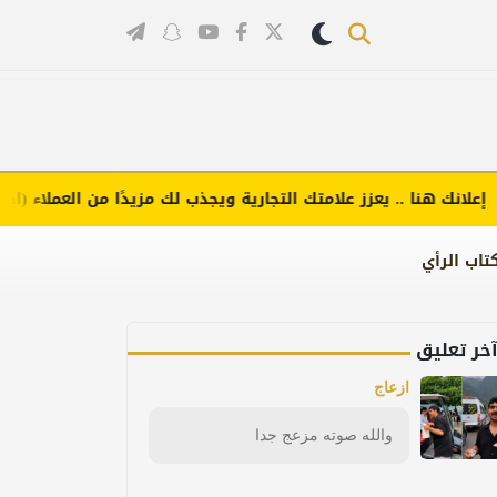
ك هنا .. يعزز علامتك التجارية ويجذب لك مزيدًا من العملاء (اضغط لطل
تاب الرأي
خر تعليق
ازعاج
والله صوته مزعج جدا