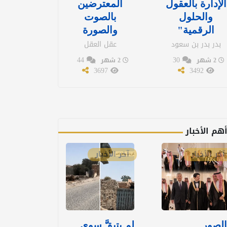
الإدارة بالعقول
المعترضين
والحلول
بالصوت
الرقمية"
والصورة
بدر بدر بن سعود
عقل العقل
44
30
2 شهر
2 شهر
3697
3492
هم الأخبار
آخر الأخبار
آخر الأخبار
الصور..
لم يتبقَّ سوى