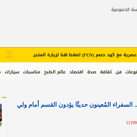
سة الخصوصية
ة مع كود خصم
اضغط هنا لزيارة المتجر
إعلان
(FUN)
وعات
فن
ثقافة
صحة
اقتصاد
عالم الطبخ
مناسبات
سيارات
ك
آ
. السفراء المُعينون حديثًا يؤدون القسم أمام ولي
1