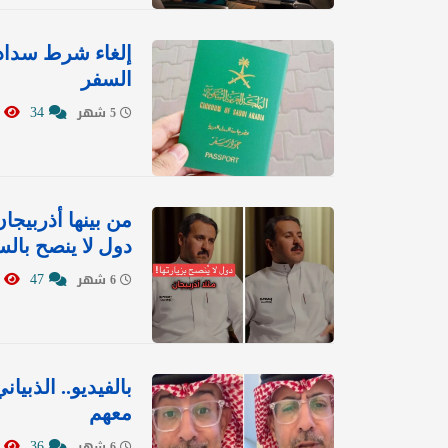
إلغاء شرط سداد 
السفر
9033
34
5 شهر
دول لا ينصح بالسف
7790
47
6 شهر
بالفيديو.. الذبي
معهم
1055
36
6 شهر