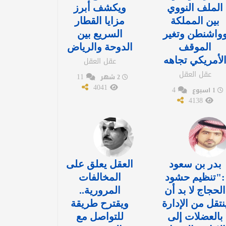
الملف النووي
ويكشف أبرز
بين المملكة
مزايا القطار
واشنطن وتغير
السريع بين
الموقف
الدوحة والرياض
لأمريكي تجاهه
عقل العقل
عقل العقل
11
2 شهر
4041
4
1 اسبوع
4138
بدر بن سعود
العقل يعلق على
:"تنظيم حشود
المخالفات
الحجاج لا بد أن
المرورية..
نتقل من الإدارة
ويقترح طريقة
بالعضلات إلى
للتواصل مع