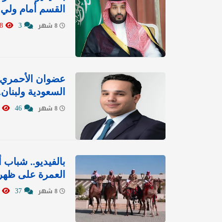
القسم أمام ولي 
7768
3
8 شهر
عضوان الأحمري 
السعودية ولبنان
7823
46
8 شهر
بالفيديو.. شباب 
العمرة على ظهر
7828
37
8 شهر