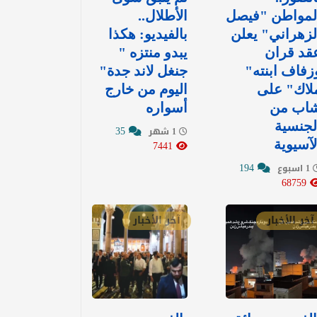
لمواطن "فيصل
الأطلال..
لزهراني" يعلن
بالفيديو: هكذا
قد قران
يبدو منتزه "
زفاف ابنته"
جنغل لاند جدة"
لاك" على
اليوم من خارج
اب من
أسواره
لجنسية
35
1 شهر
لآسيوية
7441
194
1 اسبوع
68759
آخر الأخبار
آخر الأخبار