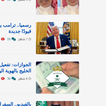
قيودًا جديدة
0727
18
7 شهر
الجوازات: تفعيل
الخليج بالهوية ال
0861
30
8 شهر
بالفيديو.. السفرا