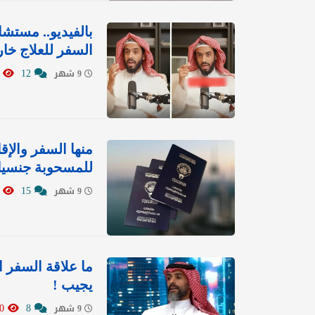
بالفيديو.. مستش
السفر للعلاج خا
5769
12
9 شهر
منها السفر والإ
للمسحوبة جنسيا
4553
15
9 شهر
ما علاقة السفر ا
يجيب !
6420
8
9 شهر