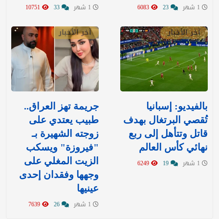
1 شهر
23
6083
1 شهر
33
10751
آخر الأخبار
آخر الأخبار
بالفيديو: إسبانيا
جريمة تهز العراق..
تُقصي البرتغال بهدف
طبيب يعتدي على
قاتل وتتأهل إلى ربع
زوجته الشهيرة بـ
نهائي كأس العالم
"فيروزة" ويسكب
الزيت المغلي على
1 شهر
19
6249
وجهها وفقدان إحدى
عينيها
1 شهر
26
7639