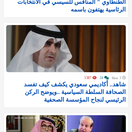
الطنطاوي " المنافس للسيسي في الانتخابات
الرئاسية يهتفون باسمه
3 سنة
34
1387
شاهد.. أكاديمي سعودي يكشف كيف تفسد
الصحافة السلطة السياسية ..ويوضح الركن
الرئيسي لنجاح المؤسسة الصحفية