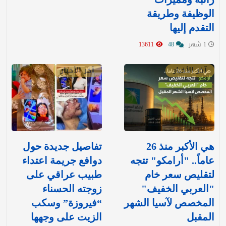
الوظيفة وطريقة
التقدم إليها
1 شهر
48
13611
آخر الأخبار
آخر الأخبار
هي الأكبر منذ 26
تفاصيل جديدة حول
عاماً.. "أرامكو" تتجه
دوافع جريمة اعتداء
لتقليص سعر خام
طبيب عراقي على
"العربي الخفيف"
زوجته الحسناء
المخصص لآسيا الشهر
“فيروزة” وسكب
المقبل
الزيت على وجهها