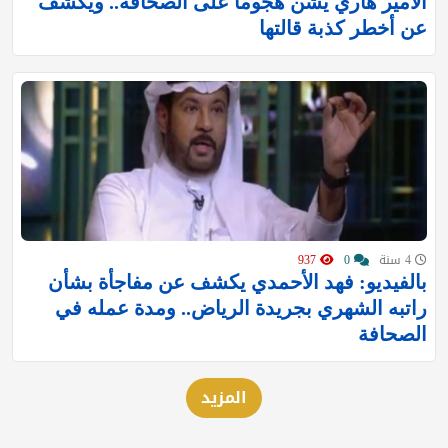
الأمير هاري يشن هجوماً على الصحافة.. ويكشف
عن أخطر كذبة قالتها
4 سنة
0
937
بالفيديو: فهد الأحمدي يكشف عن مفاجأة بشأن
راتبه الشهري بجريدة الرياض.. ومدة عمله في
الصحافة
المزيد