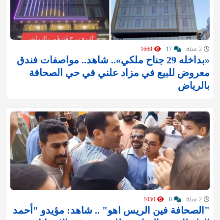
2 سنة
17
1669
«بداخله 29 جناح ملكي».. شاهد.. مواصفات فندق
معروض للبيع في مزاد علني في حي الصحافة
بالرياض
2 سنة
0
1050
"الصحافة فين الريس اهو" .. شاهد: مؤيدو "أحمد