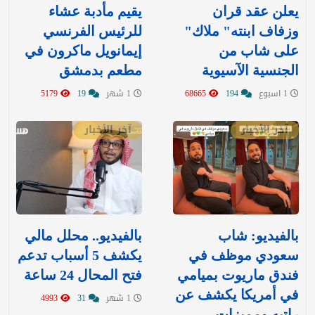
يعلن عقد قران
يقيم مأدبة عشاء
وزفاف ابنته" ملاك"
للرئيس الفرنسي
على شاب من
إيمانويل ماكرون في
الجنسية الآسيوية
مطعم بدمشق
1 اسبوع
194
68665
1 شهر
19
5179
آخر الأخبار
آخر الأخبار
بالفيديو: شاب
بالفيديو.. محلل مالي
سعودي موظف في
يكشف 5 أسباب تدعم
فندق ماريوت بميامي
فتح المحال 24 ساعة
في أمريكا يكشف عن
1 شهر
31
4993
راتبه ومميزات