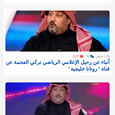
3 شهر
70
2137
أنباء عن رحيل الإعلامي الرياضي تركي العجمة عن
قناة "روتانا خليجية"