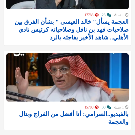
1 سنة
23
17783
العجمة يسأل" خالد العيسى " بشأن الفرق بين
صلاحيات فهد بن نافل وصلاحياته كرئيس نادي
الأهلي.. شاهد الأخير يفاجئه بالرد
1 سنة
38
15780
بالفيديو..الصرامي‬⁩: أنا أفضل من الفراج وبتال
والعجمة