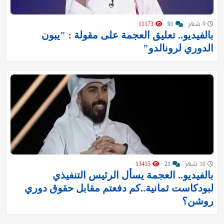
9 شهر
91
11173
بالفيديو.. تعليق العجمة على مقولة : "يبون
الدوري لرونالدو"
10 شهر
21
13415
بالفيديو.. العجمة يسأل الرئيس التنفيذي
لبودكاست ثمانية..كم دفعتم مقابل حقوق دوري
روشن؟