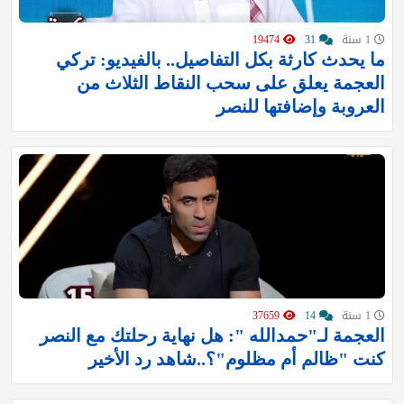
1 سنة
31
19474
ما يحدث كارثة بكل التفاصيل.. بالفيديو: تركي
العجمة يعلق على سحب النقاط الثلاث من
العروبة وإضافتها للنصر
1 سنة
14
37659
‏العجمة لـ"حمدالله ": هل نهاية رحلتك مع النصر
كنت "ظالم أم مظلوم"؟..شاهد رد الأخير