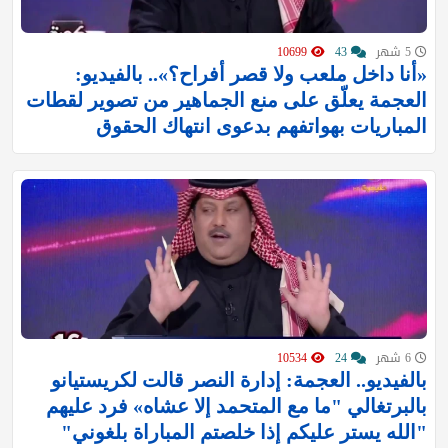
5 شهر
43
10699
«أنا داخل ملعب ولا قصر أفراح؟».. بالفيديو:
العجمة يعلّق على منع الجماهير من تصوير لقطات
المباريات بهواتفهم بدعوى انتهاك الحقوق
6 شهر
24
10534
بالفيديو.. العجمة: إدارة النصر قالت لكريستيانو
بالبرتغالي "ما مع المتحمد إلا عشاه» فرد عليهم
"الله يستر عليكم إذا خلصتم المباراة بلغوني"