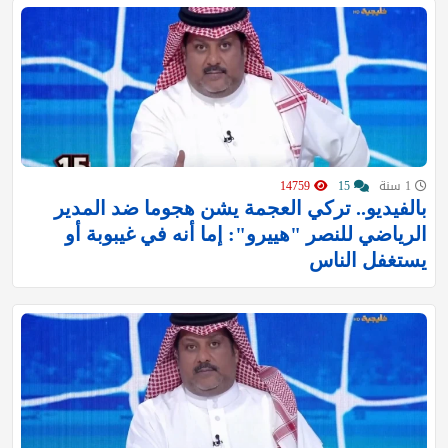
1 سنة
15
14759
بالفيديو.. تركي العجمة يشن هجوما ضد المدير
الرياضي للنصر "هييرو": إما أنه في غيبوبة أو
يستغفل الناس