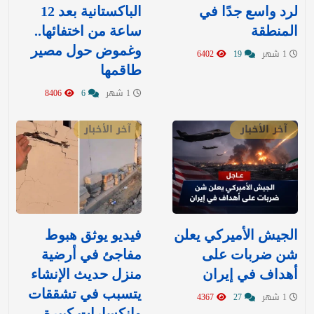
لرد واسع جدًا في
الباكستانية بعد 12
المنطقة
ساعة من اختفائها..
وغموض حول مصير
1 شهر
19
6402
طاقمها
1 شهر
6
8406
آخر الأخبار
آخر الأخبار
‏الجيش الأميركي يعلن
فيديو يوثق هبوط
شن ضربات على
مفاجئ في أرضية
أهداف في إيران
منزل حديث الإنشاء
يتسبب في تشققات
1 شهر
27
4367
وانكسارات كبيرة