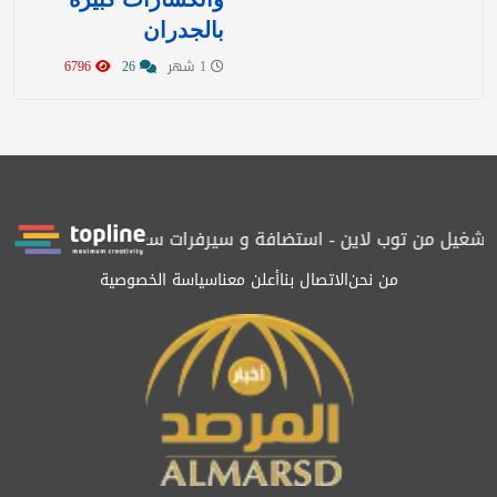
بالجدران
1 شهر
26
6796
غيل من توب لاين - استضافة و سيرفرات سعودية
المرصد حاصلة على ال
من نحن
الاتصال بنا
أعلن معنا
سياسة الخصوصية