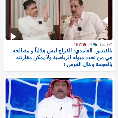
1 سنة
48
24617
بالفيديو.. الغامدي: الفراج ليس هلالياً و مصالحه
هي من تحدد ميوله الرياضية ولا يمكن مقارنته
بالعجمة وبتال القوس !