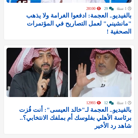
1 سنة
29
28100
بالفيديو.. العجمة: ادفعوا الغرامة ولا يذهب
"مانشيني" لعمل التصاريح في المؤتمرات
الصحفية !
1 سنة
12
12993
بالفيديو.. العجمة لـ"خالد العيسى": أنت فُزت
برئاسة الأهلي بفلوسك أم بملفك الانتخابي؟..
شاهد رد الأخير