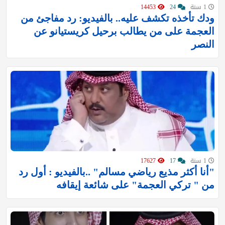
1 سنة
24
14453
ودك تأخذه تكشف عليه.. بالفيديو: رد مفاجئ من
العجمة على من يطالب برحيل كريستيانو عن
النصر
1 سنة
17
17627
"أنا أكثر مذيع رياضي مسالم" ..‏بالفيديو : أول رد
من " تركي العجمة" على شائعة إيقافه