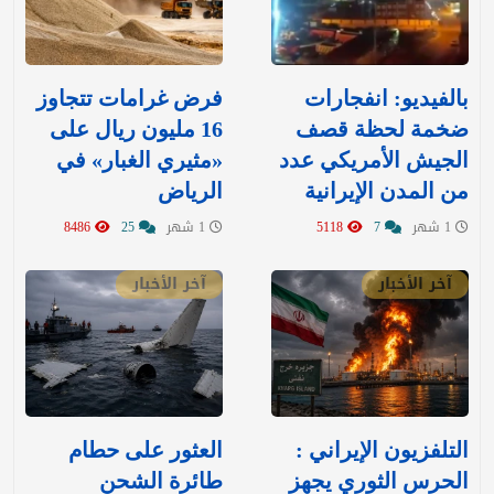
بالفيديو: انفجارات
‏فرض غرامات تتجاوز
ضخمة لحظة قصف
16 مليون ريال على
الجيش الأمريكي عدد
«مثيري الغبار» في
من المدن الإيرانية
الرياض
1 شهر
7
5118
1 شهر
25
8486
آخر الأخبار
آخر الأخبار
التلفزيون الإيراني :
العثور على حطام
الحرس الثوري يجهز
طائرة الشحن