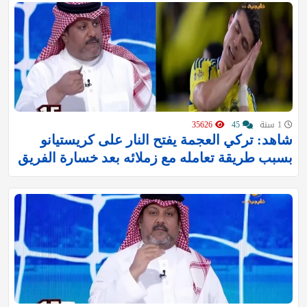
1 سنة
45
35626
شاهد: تركي العجمة يفتح النار على كريستيانو
بسبب طريقة تعامله مع زملائه بعد خسارة الفريق