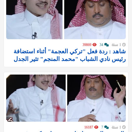
1 سنة
34
39869
شاهد : ردة فعل "تركي العجمة" أثناء استضافة
رئيس نادي الشباب "محمد المنجم" تثير الجدل
1 سنة
7
16187