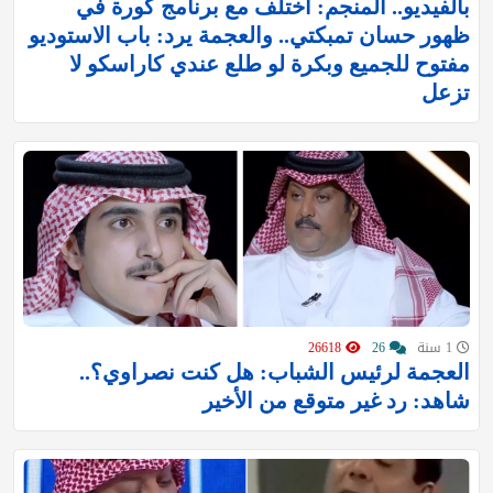
بالفيديو.. المنجم: اختلف مع برنامج كورة في
ظهور حسان تمبكتي.. والعجمة يرد: باب الاستوديو
مفتوح للجميع وبكرة لو طلع عندي كاراسكو لا
تزعل
1 سنة
26
26618
العجمة لرئيس الشباب: هل كنت نصراوي؟..
شاهد: رد غير متوقع من الأخير