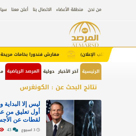
من نحن
منطقة الأعضاء
الاتصال بنا
أعلن معنا
سيا
إعلان
 (اضغط لطلب الإعلان)
مفارش فندورا بخامات مريحة وعصر
المرصد الرياضية
الرئيسية
آخر الأخبار
دولية
من
نتائج البحث عن : الكونغرس
‏ليس إلا البداية 
أول تعليق من عض
لقطات عن الأجسا
43
3 اسبوع