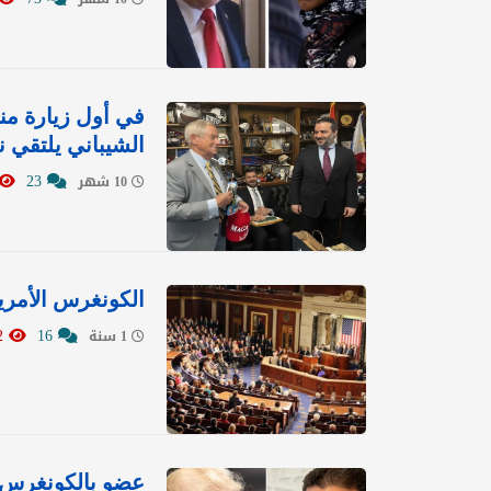
الشيباني يلتقي 
23
10 شهر
الكونغرس الأمر
17272
16
1 سنة
عضو بالكونغرس 