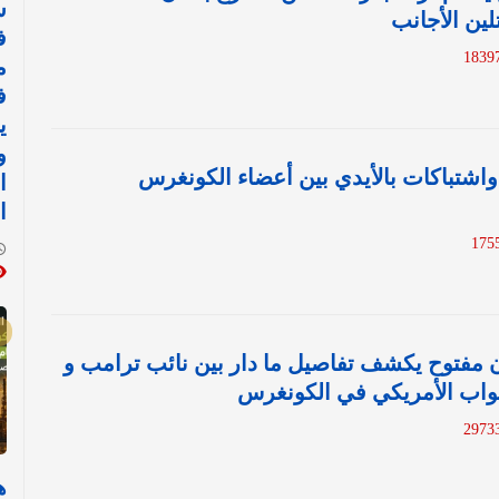
س
لين الأجانب
ف
م
ف
ي
و
اشتباكات بالأيدي بين أعضاء الكونغرس
ا
ا
مفتوح يكشف تفاصيل ما دار بين نائب ترامب و
اب الأمريكي في الكونغرس