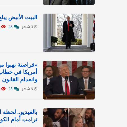
البيت الأبيض يبل
813
28
3 شهر
«قراصنة نهبوا مي
أمريكا في خطاب 
وانعدام القانون
3585
25
5 شهر
بالفيديو.. لحظة 
ترامب أمام الك