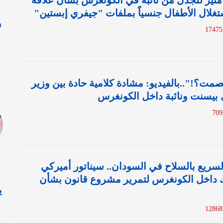
 مثير للجدل من نائبة في الكونغرس بشأن علاقة
تغلال الأطفال جنسياً بملفات "جيفري إبستين"
و
1
ا
مت؟!"..بالفيديو: مشادة كلامية حادة بين وزير
ي بيسنت ونائبة داخل الكونغرس
لسريع بالسلاح في السودان.. سيناتور أميركي
اخل الكونغرس لتمرير مشروع قانون بشأن
ي
1