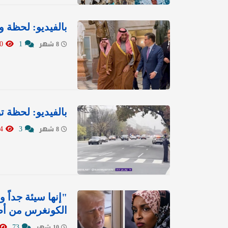
بالفيديو: لحظة 
7030
1
8 شهر
بالفيديو: لحظة 
7664
3
8 شهر
"إنها سيئة جداً 
الكونغرس من أص
73
10 شهر