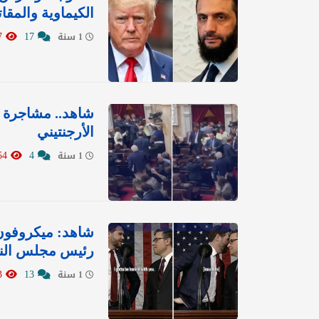
الكيماوية والمقات
18397
17
1 سنة
شاهد.. مشاجرة و
الأرجنتيني
17554
4
1 سنة
شاهد: ميكروفون 
رئيس مجلس النو
29733
13
1 سنة