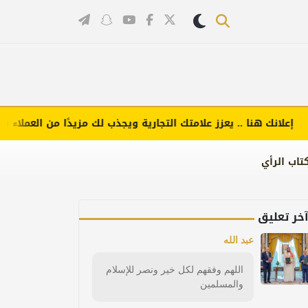
نك هنا .. يعزز علامتك التجارية ويجذب لك مزيدًا من العملاء (اضغط ل
تاب الرأي
خر تعليق
عبد الله
اللهم وفقهم لكل خير ونصر للإسلام
والمسلمين