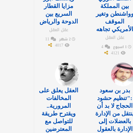
بين المملكة
مزايا القطار
واشنطن وتغير
السريع بين
الموقف
الدوحة والرياض
لأمريكي تجاهه
عقل العقل
عقل العقل
11
2 شهر
4017
4
1 اسبوع
4121
بدر بن سعود
العقل يعلق على
:"تنظيم حشود
المخالفات
الحجاج لا بد أن
المرورية..
نتقل من الإدارة
ويقترح طريقة
بالعضلات إلى
للتواصل مع
الإدارة بالعقول
المعترضين