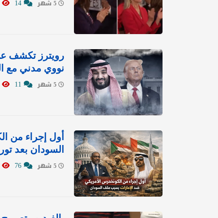
8056
14
5 شهر
رويترز تكشف عن 
نووي مدني مع ا
6733
11
5 شهر
أول إجراء من ا
السودان بعد تور
6442
76
5 شهر