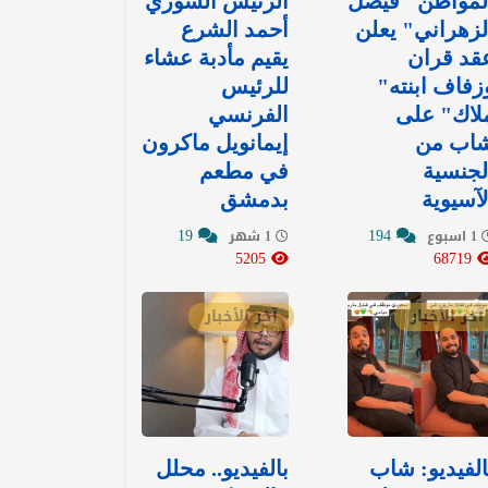
لمواطن "فيصل
الرئيس السوري
لزهراني" يعلن
أحمد الشرع
قد قران
يقيم مأدبة عشاء
زفاف ابنته"
للرئيس
لاك" على
الفرنسي
اب من
إيمانويل ماكرون
لجنسية
في مطعم
لآسيوية
بدمشق
19
194
1 اسبوع
1 شهر
5205
68719
آخر الأخبار
آخر الأخبار
الفيديو: شاب
بالفيديو.. محلل