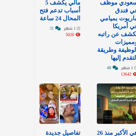
عودي موظف
مالي يكشف 5
ي فندق
أسباب تدعم فتح
اريوت بميامي
المحال 24 ساعة
ي أمريكا
31
1 شهر
كشف عن راتبه
5020
مميزات
لوظيفة وطريقة
لتقدم إليها
48
1 شهر
13642
آخر الأخبار
آخر الأخبار
هي الأكبر منذ 26
تفاصيل جديدة