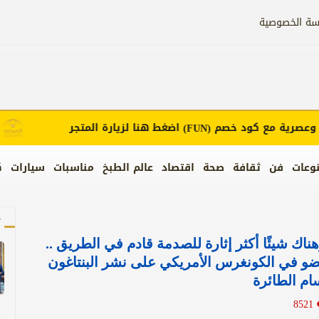
سة الخصوصية
ية مع كود خصم
اضغط هنا لزيارة المتجر
إعلا
(FUN)
وعات
فن
ثقافة
صحة
اقتصاد
عالم الطبخ
مناسبات
سيارات
ك
آ
وهناك شيئًا أكثر إثارة للصدمة قادم في الطريق ..
و في الكونغرس الأمريكي على نشر البنتاغون
م الطائرة
8521