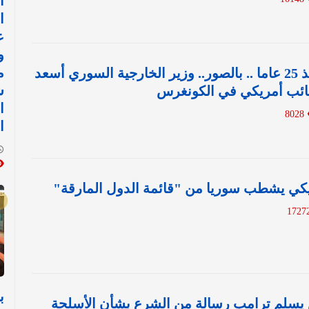
ا
ا
ع
و
م
في أول زيارة منذ 25 عاما .. بالصور.. وزير الخارجية السوري أسعد
ش
نائب أمريكي في الكونغرس
ا
8028
ا
يكي يشطب سوريا من "قائمة الدول المارقة"
ب
يسلم ترامب رسالة من الشرع بشأن الأسلحة