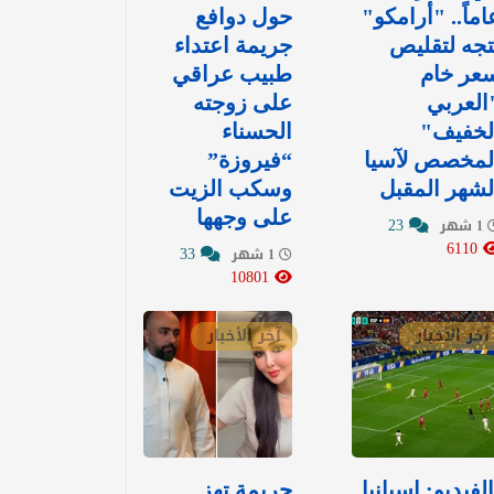
اماً.. "أرامكو"
حول دوافع
تجه لتقليص
جريمة اعتداء
عر خام
طبيب عراقي
العربي
على زوجته
لخفيف"
الحسناء
لمخصص لآسيا
“فيروزة”
لشهر المقبل
وسكب الزيت
على وجهها
23
1 شهر
6110
33
1 شهر
10801
آخر الأخبار
آخر الأخبار
الفيديو: إسبانيا
جريمة تهز