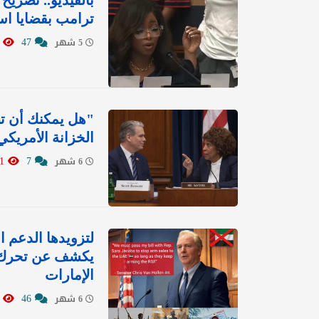
بالفيديو.. تصريح
ترامب بقضايا اس
7475
47
5 شهر
"هل يمكنك أن تص
الخزانة الأمريك
7091
7
6 شهر
لتزويدها الدعم ا
يكشف عن تحرك د
الإمارات
2868
46
6 شهر