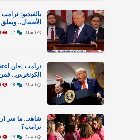
بالفيديو: ترامب
الأطفال.. ويعلق:
24970
22
1 سنة
ترامب يعلن اعتق
الكونغرس.. فمن
35619
18
1 سنة
شاهد.. ما سر ار
ترامب؟
27499
14
1 سنة