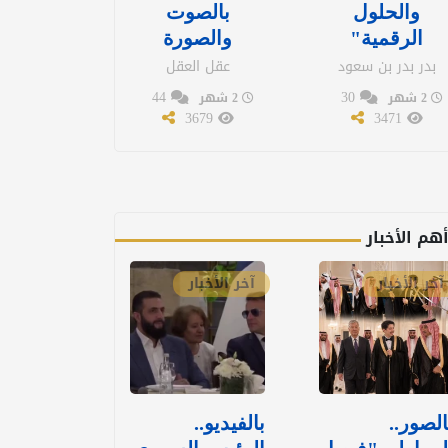
والحلول
بالصوت
الرقمية"
والصورة
بدر بدر بن سعود
عقل العقل
44
30
2 شهر
2 شهر
3679
3471
هم الأخبار
آخر الأخبار
آخر الأخبار
الصور..
بالفيديو..