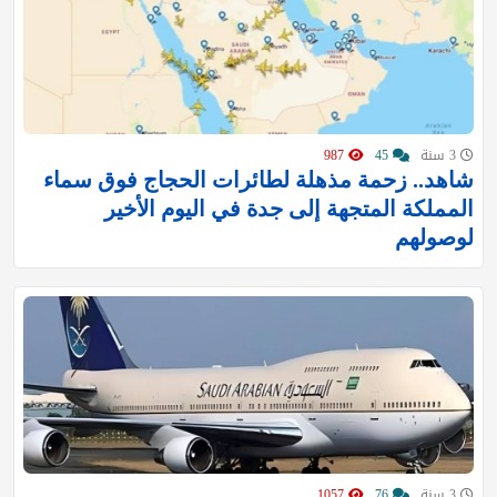
3 سنة
45
987
شاهد.. زحمة مذهلة لطائرات الحجاج فوق سماء
المملكة المتجهة إلى جدة في اليوم الأخير
لوصولهم
3 سنة
76
1057