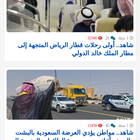
1 سنة
21
32560
شاهد.. أولى رحلات ‎قطار الرياض المتجهة إلى
مطار الملك خالد الدولي
1 سنة
45
12450
شاهد.. مواطن يؤدي العرضة السعودية بالبشت