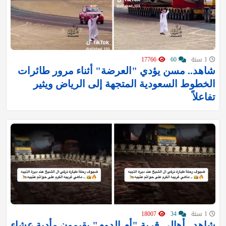
1 سنة
60
17766
شاهد.. مسن يؤدي "العرضة" أثناء مرور طائرات
الخطوط السعودية المتجهة إلى الرياض ويثير
تفاعلاً
1 سنة
34
18007
شاهد.. أهالي قرية "أم الدوم" يقيمون مأدبة عشاء