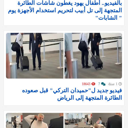
بالفيديو.. أطفال يهود يغطون شاشات الطائرة
المتجهة إلى تل أبيب لتحريم استخدام الأجهزة يوم
" الشابات"
1 سنة
7
18643
فيديو جديد ل"حميدان التركي" قبل صعوده
الطائرة المتجهة إلى الرياض