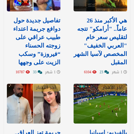
هي الأكبر منذ 26
تفاصيل جديدة حول
عاماً.. "أرامكو" تتجه
دوافع جريمة اعتداء
لتقليص سعر خام
طبيب عراقي على
"العربي الخفيف"
زوجته الحسناء
المخصص لآسيا الشهر
“فيروزة” وسكب
المقبل
الزيت على وجهها
1 شهر
23
6104
1 شهر
33
10787
آخر الأخبار
آخر الأخبار
بالفيديو: إسبانيا
جريمة تهز العراق..