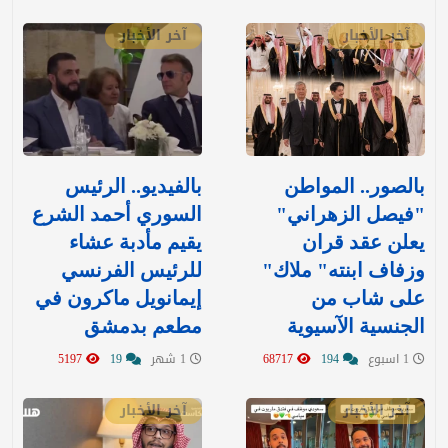
آخر الأخبار
آخر الأخبار
بالصور.. المواطن
بالفيديو.. الرئيس
"فيصل الزهراني"
السوري أحمد الشرع
يعلن عقد قران
يقيم مأدبة عشاء
وزفاف ابنته" ملاك"
للرئيس الفرنسي
على شاب من
إيمانويل ماكرون في
الجنسية الآسيوية
مطعم بدمشق
1 اسبوع
194
68717
1 شهر
19
5197
آخر الأخبار
آخر الأخبار