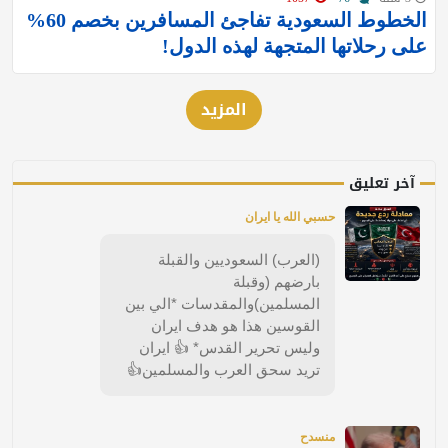
الخطوط السعودية تفاجئ المسافرين بخصم 60%
على رحلاتها المتجهة لهذه الدول!
المزيد
آخر تعليق
حسبي الله يا ايران
(العرب) السعوديين والقبلة
بارضهم (وقبلة
المسلمين)والمقدسات *الي بين
القوسين هذا هو هدف ايران
وليس تحرير القدس* 👍 ايران
تريد سحق العرب والمسلمين👍
منسدح