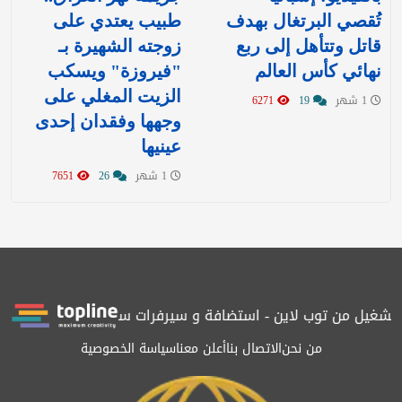
تُقصي البرتغال بهدف
طبيب يعتدي على
قاتل وتتأهل إلى ربع
زوجته الشهيرة بـ
نهائي كأس العالم
"فيروزة" ويسكب
الزيت المغلي على
1 شهر
19
6271
وجهها وفقدان إحدى
عينيها
1 شهر
26
7651
شغيل من توب لاين - استضافة و سيرفرات سعودية
المرصد حاصلة على 
من نحن
الاتصال بنا
أعلن معنا
سياسة الخصوصية