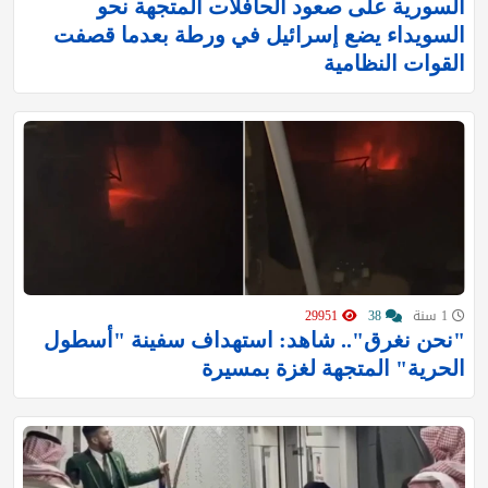
السورية على صعود الحافلات المتجهة نحو
السويداء يضع إسرائيل في ورطة بعدما قصفت
القوات النظامية
1 سنة
38
29951
"نحن نغرق".. شاهد: استهداف سفينة "أسطول
الحرية" المتجهة لغزة بمسيرة