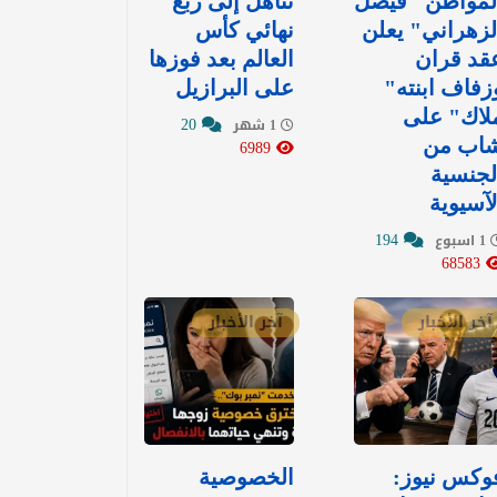
لمواطن "فيصل
تتأهل إلى ربع
لزهراني" يعلن
نهائي كأس
قد قران
العالم بعد فوزها
زفاف ابنته"
على البرازيل
لاك" على
20
1 شهر
اب من
6989
لجنسية
لآسيوية
194
1 اسبوع
68583
آخر الأخبار
آخر الأخبار
وكس نيوز:
الخصوصية