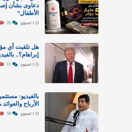
دعاوى بشأن إصا
الأطفال”
25
1 اسبوع
هل تلقيت أي مؤش
إبراهام؟.. بالفي
11
1 اسبوع
بالفيديو: مستثم
الأرباح والعوائد
59
1 اسبوع