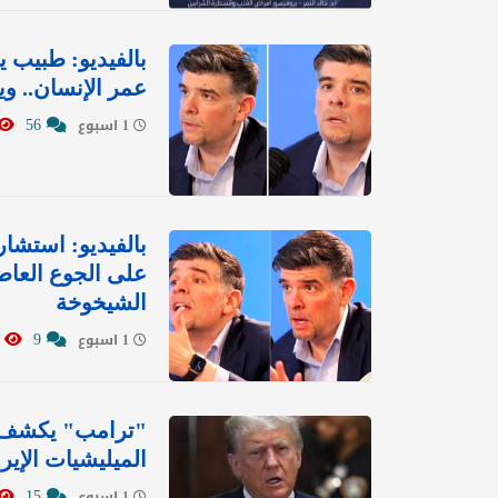
بالفيديو: طبيب 
عمر الإنسان.. و
56
1 اسبوع
على الجوع العاط
الشيخوخة
4907
9
1 اسبوع
"ترامب" يكشف م
الميليشيات الإير
15
1 اسبوع