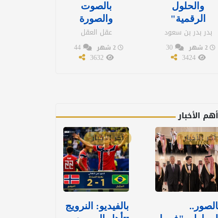
والحلول
بالصوت
الرقمية"
والصورة
بدر بدر بن سعود
عقل العقل
44
30
2 شهر
2 شهر
3632
3424
هم الأخبار
آخر الأخبار
آخر الأخبار
الصور..
بالفيديو: ‏النرويج