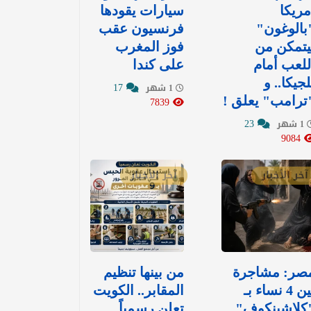
مريكا
سيارات يقودها
بالوغون"
فرنسيون عقب
يتمكن من
فوز المغرب
للعب أمام
على كندا
لجيكا.. و
17
1 شهر
ترامب" يعلق !
7839
23
1 شهر
9084
آخر الأخبار
آخر الأخبار
صر: مشاجرة
من بينها تنظيم
بين 4 نساء بـ
المقابر.. الكويت
كلاشينكوف"
تعلن رسمياً