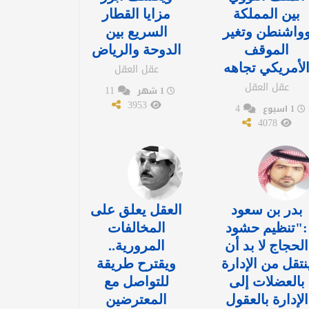
بين المملكة
مزايا القطار
واشنطن وتغير
السريع بين
الموقف
الدوحة والرياض
لأمريكي تجاهه
عقل العقل
عقل العقل
11
1 شهر
3953
4
1 اسبوع
4078
بدر بن سعود
العقل يعلق على
:"تنظيم حشود
المخالفات
الحجاج لا بد أن
المرورية..
نتقل من الإدارة
ويقترح طريقة
بالعضلات إلى
للتواصل مع
الإدارة بالعقول
المعترضين