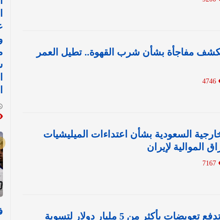
ا
ا
ع
و
م
كشف مفاجأة بشأن شرب القهوة.. تطيل العمر
ش
ا
4746
ا
خارجية السعودية بشأن اعتداءات الميليشيات
اق الموالية لإيران
7167
ف
شركة جونسون تدفع تعويضات بأكثر من 5 مليار دولار لتسوية