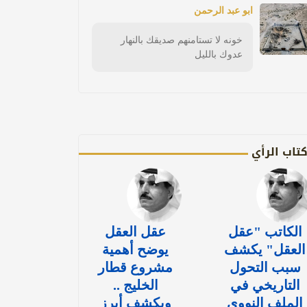
ابو عبد الرحمن
خونه لا تستامنهم صديقك بالنهار
عدوك بالليل
تاب الرأي
الكاتب "عقل
عقل العقل
العقل" يكشف
يوضح أهمية
سبب التحول
مشروع قطار
التاريخي في
الخليج ..
الملف النووي
ويكشف أبرز