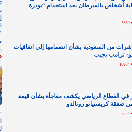
ت
بة أشخاص بالسرطان بعد استخدام “بودرة
ش
إ
5659
ا
"
م
رات من السعودية بشأن انضمامها إلى اتفاقيات
ديو: ترامب يجيب
10984
ر في القطاع الرياضي يكشف مفاجأة بشأن قيمة
 من صفقة كريستيانو رونالدو
7854
"
ا
ل