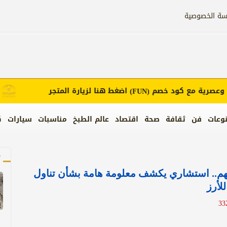
سة الخصوصية
رية مع كود خصم
اضغط هنا لزيارة المتجر
إعل
(FUN)
وعات
فن
ثقافة
صحة
اقتصاد
عالم الطبخ
مناسبات
سيارات
ك
آ
هم.. استشاري يكشف معلومة هامة بشأن تناول
أرز