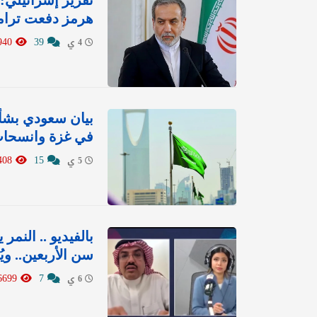
تقرير إسرائيلي:
هرمز دفعت ترامب
4940
39
4 ي
بيان سعودي بشأن
في غزة وانسحاب 
8408
15
5 ي
بالفيديو .. النم
سن الأربعين.. وي
6699
7
6 ي