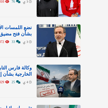
15810
76
3 ي
نضع اللمسات الأخ
بشأن فتح مضيق
5872
33
3 ي
‏وكالة فارس التا
الخارجية بشأن إ
4829
25
4 ي