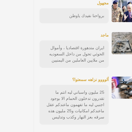
مجهول
برواحنا نفيدك ياوطن
ماجد
ايران متدهورة اقتصاديا ، وأموال
الحوثي تحول من داخل السعوديه
من ملايين العاملين من اليمنيين
ألوووو نزاهه سمعتوا؟
25 مليون واسباني ليه انتم ما
تقدرون تدخلون الحمام الا بوجود
اجنبي ليه ما تفهمون ماعندكم عقل
ماعندكم امكانيات و25 مليون هذه
سرقه بعز النهار وكذب وتدليس