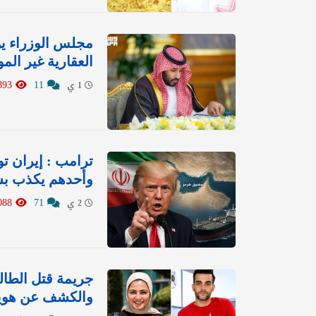
مجلس الوزراء ي
العقارية غير ال
7893
11
1 ي
ترامب : إيران ت
وأحدهم يكذب بش
5088
71
2 ي
جريمة قتل الطالب
والكشف عن هوية 