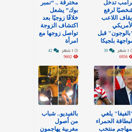
رامب تدخل
مخترقة .. “نمبر
خصيًا لرفع
بوك” يشعل
يقاف اللاعب
خلافًا زوجيًا بعد
لأمريكي
اكتشاف الزوجة
بالوجون" قبل
تواصل زوجها مع
واجهة بلجيكا
امرأة
42
30
1 شهر
1 شهر
9602
6956
آخر الأخبار
آخر الأخبار
الفيفا" يلغي
بالفيديو.. شباب
لبطاقة الحمراء
من أصول
مهاجم منتخب
مغربية يهاجمون