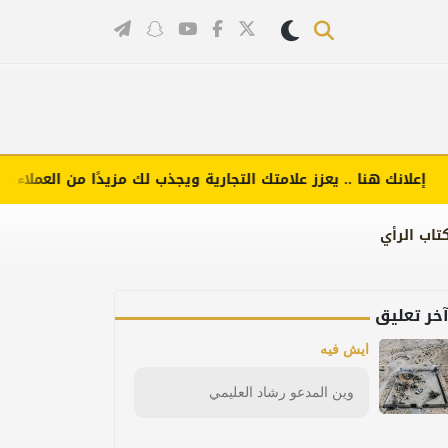
انك هنا .. يعزز علامتك التجارية ويجذب لك مزيدًا من العملاء (اضغط ل
تاب الرأي
خر تعليق
ايش فيه
وين المدعو رشاد العليمي