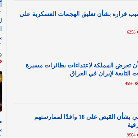
أ
"
 قراره بشأن تعليق الهجمات العسكرية على
ل
ا
6358
ب
"
ن تعرض المملكة لاعتداءات بطائرات مسيرة
ت التابعة لإيران في العراق
9556
بالفيديو: بيان أمني بشأن القبض على 18 وافدًا لممارستهم
م
قية
9904
"