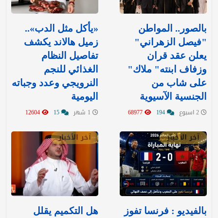
بالصور.. المواطن
«يأكل مثل الدب»..
"فيصل الزهراني"
زميل هالاند يكشف
يعلن عقد قران
تفاصيل النظام
وزفاف ابنته" ملاك"
الغذائي للنجم
على شاب من
النرويجي وعدد وجباته
الجنسية الآسيوية
اليومية
2 اسبوع
194
68977
1 شهر
15
12604
آخر الأخبار
آخر الأخبار
بالفيديو : فرنسا تفوز
هل التكميم يقلل