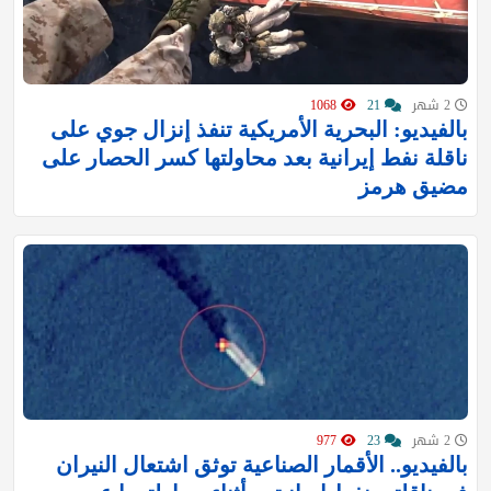
2 شهر
21
1068
بالفيديو: البحرية الأمريكية تنفذ إنزال جوي على
ناقلة نفط إيرانية بعد محاولتها كسر الحصار على
مضيق هرمز
2 شهر
23
977
بالفيديو.. الأقمار الصناعية توثق اشتعال النيران