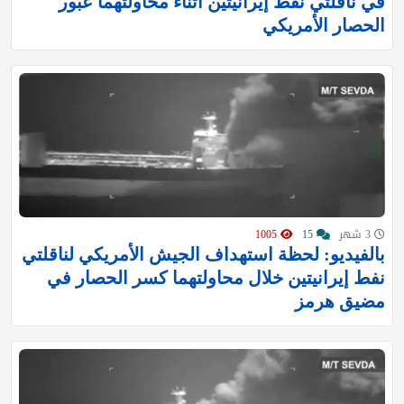
في ناقلتي نفط إيرانيتين أثناء محاولتهما عبور
الحصار الأمريكي
3 شهر
15
1005
بالفيديو: لحظة استهداف الجيش الأمريكي لناقلتي
نفط إيرانيتين خلال محاولتهما كسر الحصار في
مضيق هرمز