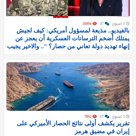
3 اسبوع
37
10094
بالفيديو.. مذيعة لمسؤول أمريكي: كيف لجيش
يمتلك أضخم الترسانات العسكرية أن يعجز عن
إنهاء تهديد دولة تعاني من حصار؟ ".. والاخير يجيب
3 اسبوع
17
7892
تقرير يكشف أولى نتائج الحصار الأميركي على
إيران في مضيق هرمز