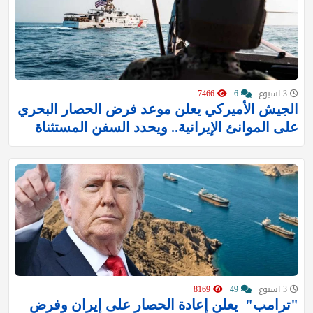
3 اسبوع
6
7466
الجيش الأميركي يعلن موعد فرض الحصار البحري
على الموانئ الإيرانية.. ويحدد السفن المستثناة
3 اسبوع
49
8169
"ترامب" ‏ يعلن إعادة الحصار على إيران وفرض