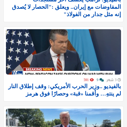
المفاوضات مع إيران.. ويعلق :"الحصار لا يُصدق
إنه مثل جدار من الفولاذ"
3 شهر
9
591
بالفيديو ..وزير الحرب الأمريكي: وقف إطلاق النار
لم ينتهِ… وأقمنا «قبة» وحصارًا فوق هرمز