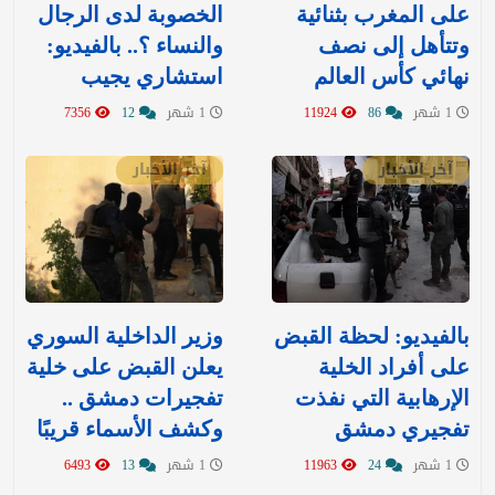
على المغرب بثنائية
الخصوبة لدى الرجال
وتتأهل إلى نصف
والنساء ؟.. بالفيديو:
نهائي كأس العالم
استشاري يجيب
1 شهر
86
11924
1 شهر
12
7356
آخر الأخبار
آخر الأخبار
بالفيديو: لحظة القبض
وزير الداخلية السوري
على أفراد الخلية
يعلن القبض على خلية
الإرهابية التي نفذت
تفجيرات دمشق ..
تفجيري دمشق
وكشف الأسماء قريبًا
1 شهر
24
11963
1 شهر
13
6493