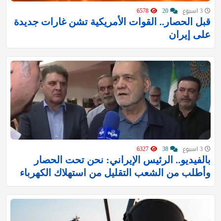
3 اسبوع
20
6578
قبل الحصار.. القوات الأمريكية تشن غارات جديدة
على إيران
3 اسبوع
38
6327
بالفيديو.. الرئيس الإيراني: نحن تحت الحصار
وأطلب من الشعب التقليل من استهلاك الكهرباء