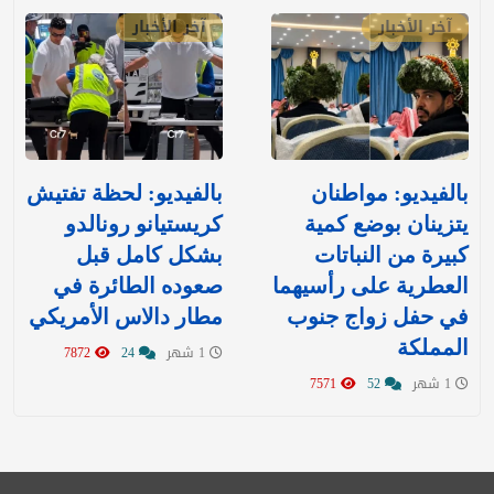
آخر الأخبار
آخر الأخبار
بالفيديو: مواطنان
بالفيديو: لحظة تفتيش
يتزينان بوضع كمية
كريستيانو رونالدو
كبيرة من النباتات
بشكل كامل قبل
العطرية على رأسيهما
صعوده الطائرة في
في حفل زواج جنوب
مطار دالاس الأمريكي
المملكة
1 شهر
24
7872
1 شهر
52
7571