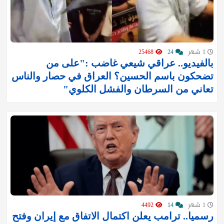
1 شهر
24
25468
بالفيديو.. عراقي شيعي غاضب :"على من
تضحكون باسم الحسين؟ العراق في حصار والناس
تعاني من السرطان والفشل الكلوي"
1 شهر
14
4492
رسميا.. ترامب يعلن اكتمال الاتفاق مع إيران وفتح