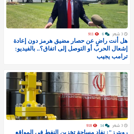
3 شهر
6
911
هل أنت راضٍ عن حصار مضيق هرمز دون إعادة
إشعال الحرب أو التوصل إلى اتفاق؟.. بالفيديو:
ترامب يجيب
3 شهر
14
918
رويترز": نفاد مساحة تخزين النفط في المواقع