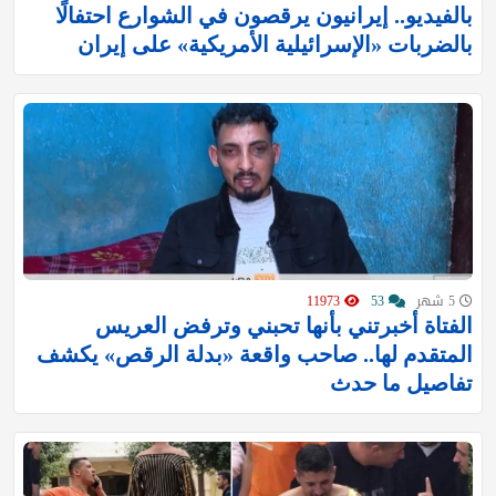
بالفيديو.. إيرانيون يرقصون في الشوارع احتفالًا
بالضربات «الإسرائيلية الأمريكية» على إيران
5 شهر
53
11973
الفتاة أخبرتني بأنها تحبني وترفض العريس
المتقدم لها.. صاحب واقعة «بدلة الرقص» يكشف
تفاصيل ما حدث