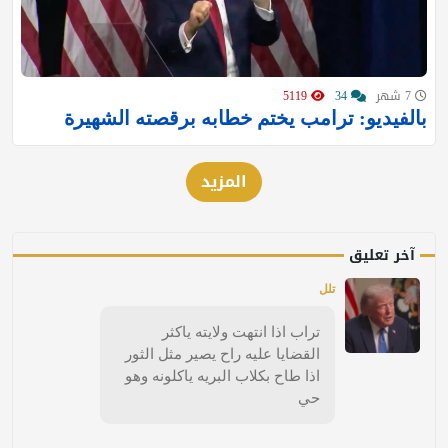
7 شهر
34
5119
بالفيديو: ترامب يختم خطابه برقصته الشهيرة
المزيد
آخر تعليق
تلل
تراب اذا انتهت ولايته ياكثر
القضايا عليه راح يصير مثل الثور
اذا طاح بكلاب البريه ياكلونه وهو
حي