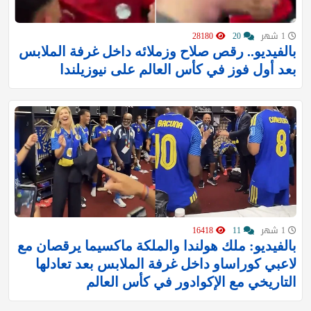
1 شهر
20
28180
بالفيديو.. رقص صلاح وزملائه داخل غرفة الملابس
بعد أول فوز في كأس العالم على نيوزيلندا
1 شهر
11
16418
بالفيديو: ملك هولندا والملكة ماكسيما يرقصان مع
لاعبي كوراساو داخل غرفة الملابس بعد تعادلها
التاريخي مع الإكوادور في كأس العالم