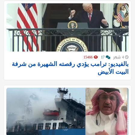
4 شهر
17
15466
بالفيديو: ترامب يؤدي رقصته الشهيرة من شرفة
البيت الأبيض