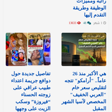
راتبه ومميزات
الوظيفة وطريقة
التقدم إليها
1 شهر
48
13633
آخر الأخبار
آخر الأخبار
هي الأكبر منذ 26
تفاصيل جديدة حول
عاماً.. "أرامكو" تتجه
دوافع جريمة اعتداء
لتقليص سعر خام
طبيب عراقي على
"العربي الخفيف"
زوجته الحسناء
المخصص لآسيا الشهر
“فيروزة” وسكب
المقبل
الزيت على وجهها