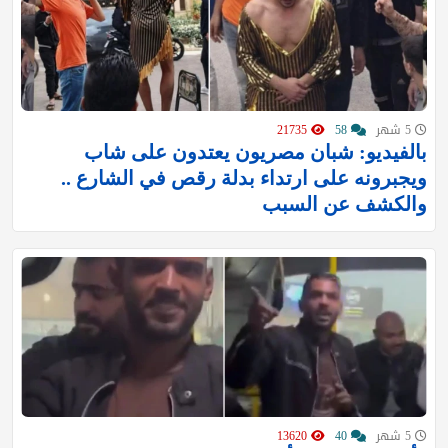
5 شهر
58
21735
بالفيديو: شبان مصريون يعتدون على شاب
ويجبرونه على ارتداء بدلة رقص في الشارع ..
والكشف عن السبب
5 شهر
40
13620