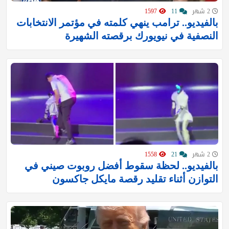
2 شهر
11
1597
بالفيديو.. ترامب ينهي كلمته في مؤتمر الانتخابات
النصفية في نيويورك برقصته الشهيرة
2 شهر
21
1558
بالفيديو.. لحظة سقوط أفضل روبوت صيني في
التوازن أثناء تقليد رقصة مايكل جاكسون