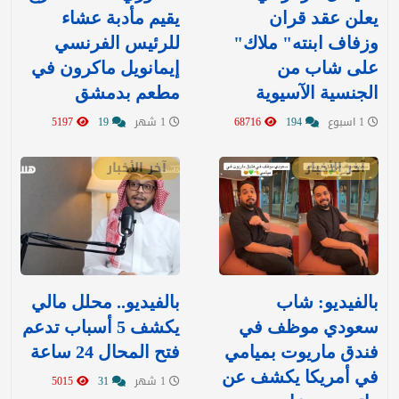
يعلن عقد قران
يقيم مأدبة عشاء
وزفاف ابنته" ملاك"
للرئيس الفرنسي
على شاب من
إيمانويل ماكرون في
الجنسية الآسيوية
مطعم بدمشق
1 اسبوع
194
68716
1 شهر
19
5197
آخر الأخبار
آخر الأخبار
بالفيديو: شاب
بالفيديو.. محلل مالي
سعودي موظف في
يكشف 5 أسباب تدعم
فندق ماريوت بميامي
فتح المحال 24 ساعة
في أمريكا يكشف عن
1 شهر
31
5015