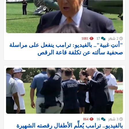
2 شهر
17
1081
"أنتِ غبية".. بالفيديو: ترامب ينفعل على مراسلة
صحفية سألته عن تكلفة قاعة الرقص
3 شهر
16
864
بالفيديو.. ترامب يُعلِّم الأطفال رقصته الشهيرة