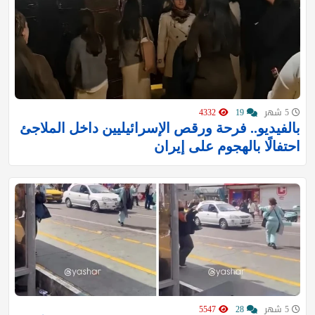
5 شهر
19
4332
بالفيديو.. فرحة ورقص الإسرائيليين داخل الملاجئ
احتفالًا بالهجوم على إيران
5 شهر
28
5547