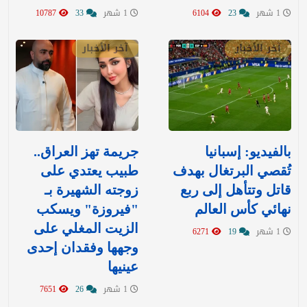
1 شهر
23
6104
1 شهر
33
10787
آخر الأخبار
آخر الأخبار
بالفيديو: إسبانيا
جريمة تهز العراق..
تُقصي البرتغال بهدف
طبيب يعتدي على
قاتل وتتأهل إلى ربع
زوجته الشهيرة بـ
نهائي كأس العالم
"فيروزة" ويسكب
الزيت المغلي على
1 شهر
19
6271
وجهها وفقدان إحدى
عينيها
1 شهر
26
7651