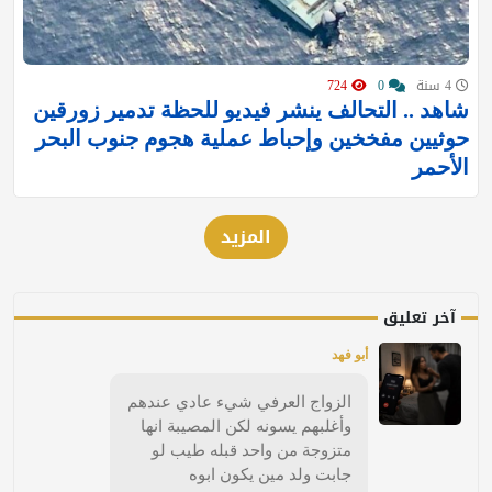
4 سنة
0
724
شاهد .. التحالف ينشر فيديو للحظة تدمير زورقين
حوثيين مفخخين وإحباط عملية هجوم جنوب البحر
الأحمر
المزيد
آخر تعليق
أبو فهد
الزواج العرفي شيء عادي عندهم
وأغلبهم يسونه لكن المصيبة انها
متزوجة من واحد قبله طيب لو
جابت ولد مين يكون ابوه