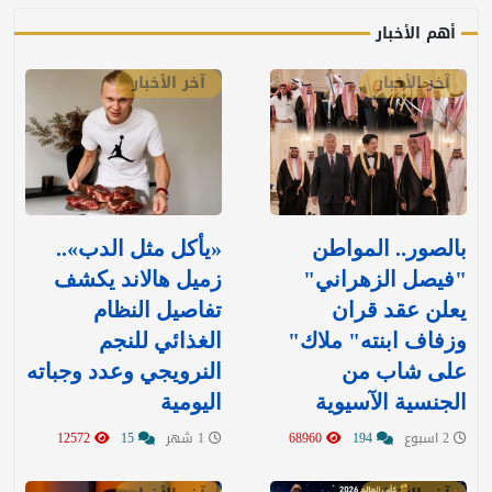
أهم الأخبار
آخر الأخبار
آخر الأخبار
بالصور.. المواطن
«يأكل مثل الدب»..
"فيصل الزهراني"
زميل هالاند يكشف
يعلن عقد قران
تفاصيل النظام
وزفاف ابنته" ملاك"
الغذائي للنجم
على شاب من
النرويجي وعدد وجباته
الجنسية الآسيوية
اليومية
2 اسبوع
194
68960
1 شهر
15
12572