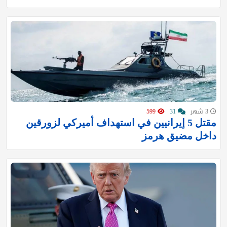
3 شهر
31
599
مقتل 5 إيرانيين في استهداف أميركي لزورقين
داخل مضيق هرمز