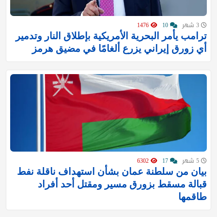
3 شهر
10
1476
ترامب يأمر البحرية الأمريكية بإطلاق النار وتدمير
أي زورق إيراني يزرع ألغامًا في مضيق هرمز
5 شهر
17
6302
بيان من سلطنة عمان بشأن استهداف ناقلة نفط
قبالة مسقط بزورق مسير ومقتل أحد أفراد
طاقمها