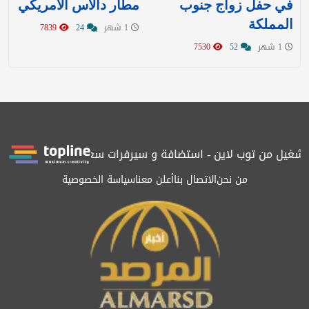
في حفل زواج جنوب
مطار دالاس الأمريكي
المملكة
1 شهر
24
7839
1 شهر
52
7530
تشغيل من توب لاين - استضافة و سيرفرات سعودية
المرصد حاصلة على
من نحن
الاتصال بنا
أعلن معنا
سياسة الخصوصية