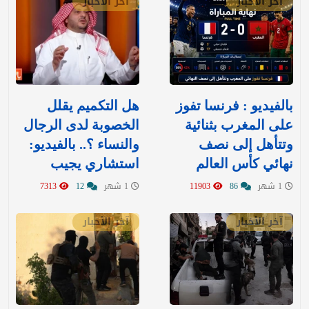
آخر الأخبار
آخر الأخبار
بالفيديو : فرنسا تفوز
هل التكميم يقلل
على المغرب بثنائية
الخصوبة لدى الرجال
وتتأهل إلى نصف
والنساء ؟.. بالفيديو:
نهائي كأس العالم
استشاري يجيب
1 شهر
86
11903
1 شهر
12
7313
آخر الأخبار
آخر الأخبار