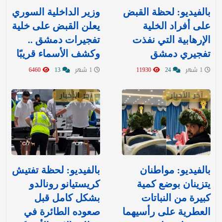
بالفيديو: لحظة القبض
وزير الداخلية السوري
على أفراد الخلية
يعلن القبض على خلية
الإرهابية التي نفذت
تفجيرات دمشق ..
تفجيري دمشق
وكشف الأسماء قريبًا
1 شهر
24
11930
1 شهر
13
6460
آخر الأخبار
آخر الأخبار
بالفيديو: مواطنان
بالفيديو: لحظة تفتيش
يتزينان بوضع كمية
كريستيانو رونالدو
كبيرة من النباتات
بشكل كامل قبل
العطرية على رأسيهما
صعوده الطائرة في