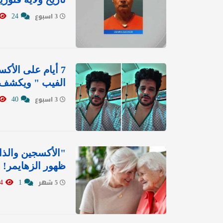
24
3 اسبوع
7 أيام على الأك
الفيب " ويكشف م
40
3 اسبوع
"الأكسجين والذا
ظهور الزهايمر!
3684
1
5 شهر