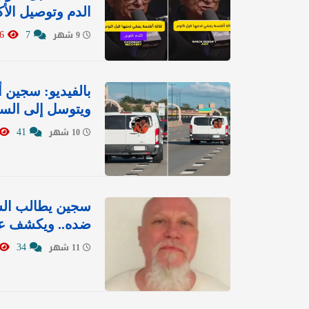
الدم وتوصيل ال
10776
7
9 شهر
بالفيديو: سجين 
ويتوسل إلى الس
41
10 شهر
سجين يطالب السل
ضده.. ويكشف عن
34
11 شهر