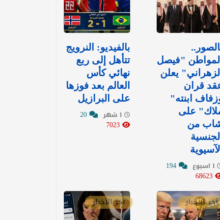
الصور..
بالفيديو: ‏النرويج
لمواطن "فيصل
تتأهل إلى ربع
لزهراني" يعلن
نهائي كأس
قد قران
العالم بعد فوزها
زفاف ابنته"
على البرازيل
لاك" على
20
1 شهر
اب من
7023
لجنسية
لآسيوية
194
1 اسبوع
68623
آخر الأخبار
آخر الأخبار