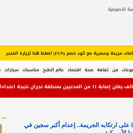
سة الخصوصية
مريحة وعصرية مع كود خصم
اضغط هنا لزيارة المتجر
(FUN)
وعات
فن
ثقافة
صحة
اقتصاد
عالم الطبخ
مناسبات
سيارات
ك
آ
رور 44 عامًا على ارتكابه الجريمة.. إعدام أكبر سجين في
دا الأمريكية