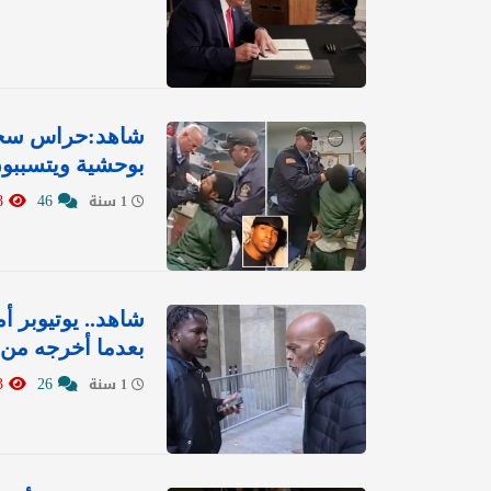
شاهد:حراس سجن 
بوحشية ويتسببون
18228
46
1 سنة
شاهد.. يوتيوبر 
بعدما أخرجه من 
17603
26
1 سنة