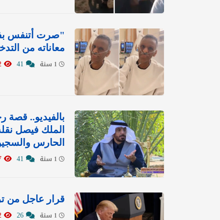
"صرت أتنفس بفلو
معاناته من التد
20712
41
1 سنة
بالفيديو.. قصة 
الملك فيصل نقله.
الحارس والسجي
20547
41
1 سنة
قرار عاجل من تر
21422
26
1 سنة