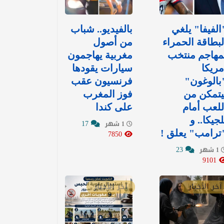
الفيفا" يلغي
بالفيديو.. شباب
لبطاقة الحمراء
من أصول
مهاجم منتخب
مغربية يهاجمون
مريكا
سيارات يقودها
بالوغون"
فرنسيون عقب
يتمكن من
فوز المغرب
للعب أمام
على كندا
لجيكا.. و
17
1 شهر
ترامب" يعلق !
7850
23
1 شهر
9101
آخر الأخبار
آخر الأخبار