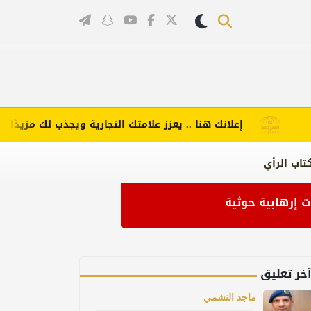
إعلانك هنا .. يعزز علامتك التجارية ويجذب لك مزيدًا من الع
تاب الرأي
خر تعليق
ماجد النشمي