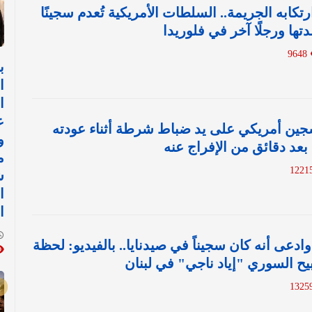
 من ارتكابه الجريمة.. السلطات الأمريكية تُعدم سجينًا
تها ورجلًا آخر في فلوريدا
9648
ب
ا
ا
ع
سجين أمريكي على يد ضباط شرطة أثناء عودته
و
بعد دقائق من الإفراج عنه
م
ش
ا
ا
وادعى أنه كان سجيناً في صيدنايا.. بالفيديو: لحظة
ح السوري "إياد ناجي" في لبنان