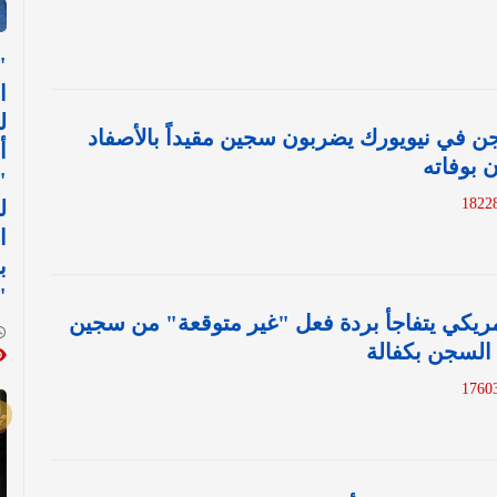
"
ا
ل
في نيويورك يضربون سجين مقيداً بالأصفاد
أ
 بوفاته
"
ل
ا
ب
"
أمريكي يتفاجأ بردة فعل "غير متوقعة" من سجين
السجن بكفالة