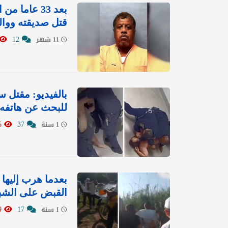
بعد 33 عاما
قتل صديقته ووالد
12
11 شهر
بالفيديو: مقتل 
للبحث عن هاتفه 
12215
37
1 سنة
بعدما هرب إليها 
القبض على الشبي
13259
17
1 سنة