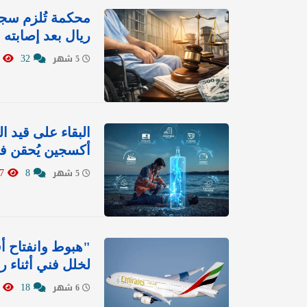
محكمة تُلزم سج
ريال بعد إصابته
7934
32
5 شهر
البقاء على قيد ال
أكسجين يُحقن في
11347
8
5 شهر
"هبوط وانفتاح أ
لخلل فني أثناء ر
9657
18
6 شهر