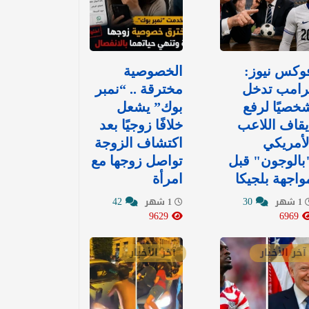
وكس نيوز:
الخصوصية
رامب تدخل
مخترقة .. “نمبر
خصيًا لرفع
بوك” يشعل
يقاف اللاعب
خلافًا زوجيًا بعد
لأمريكي
اكتشاف الزوجة
بالوجون" قبل
تواصل زوجها مع
واجهة بلجيكا
امرأة
42
30
1 شهر
1 شهر
9629
6969
آخر الأخبار
آخر الأخبار