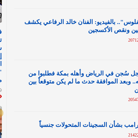
س".. بالفيديو: الفنان خالد الرفاعي يكشف
خين ونقص الأكسجين
ف
ت
ش
إ
ا
"
رجل سُجن في الرياض وأهله بمكة فطلبوا من
م
. وبعد الموافقة حدث ما لم يكن متوقعاً بين
ن
امب بشأن السجينات المتحولات جنسياً