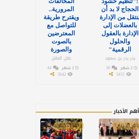
:"تنظيم حشود
المخالفات
الحجاج لا بد أن
المرورية..
نتقل من الإدارة
ويقترح طريقة
بالعضلات إلى
للتواصل مع
الإدارة بالعقول
المعترضين
والحلول
بالصوت
الرقمية"
والصورة
بدر بدر بن سعود
عقل العقل
44
30
2 شهر
2 شهر
3642
3431
هم الأخبار
آخر الأخبار
آخر الأخبار