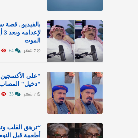
بالفيديو.. قصة س
لإ
الموت
4837
64
7 شهر
"على الأكسجين و
"دخيل" المصاب ف
0681
33
7 شهر
أطعمة قبل النوم