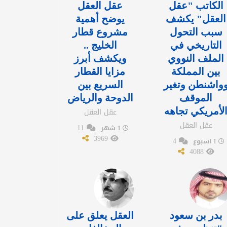
الكاتب "عقل
عقل العقل
العقل" يكشف
يوضح أهمية
سبب التحول
مشروع قطار
التاريخي في
الخليج ..
الملف النووي
ويكشف أبرز
بين المملكة
مزايا القطار
واشنطن وتغير
السريع بين
الموقف
الدوحة والرياض
لأمريكي تجاهه
عقل العقل
عقل العقل
11
1 شهر
3969
4
1 اسبوع
4088
بدر بن سعود
العقل يعلق على