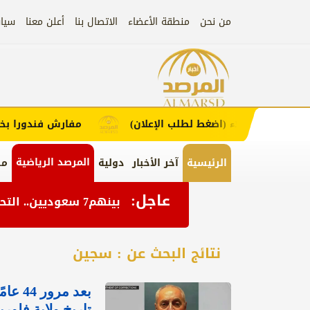
من نحن
منطقة الأعضاء
الاتصال بنا
أعلن معنا
سيا
إعلان
ا من العملاء (اضغط لطلب الإعلان)
مفارش فندورا بخامات 
المرصد الرياضية
الرئيسية
آخر الأخبار
دولية
من
عاجل:
بينهم7 سعوديين.. التحالف يعلن إصابة 11 من المدنيين بمنطقة نجران نتيجة اعتداءات إرهابية حوثية
نتائج البحث عن : سجين
بعد م
تاريخ ولاية فلوري