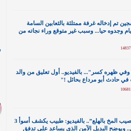
جين تم إدخاله غرفة ممتلئة بالثعابين السامة
عدامه وبعد 3 أيام وجدوه حيا... وسبب غير متوقع وراء نجاته من
1
و
ا
في ظهره كسر"... بالفيديو.. أول تعليق من والد
ي حادث أبو مرداع بحائل !"
1
“ترهق القلب وتصيب المخ بالهلع”.. بالفيديو: طبيب يكشف أسوأ 3
.. ويوضح البديل الآمن الذي يساعد على تدفق