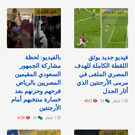
آخر الأخبار
آخر الأخبار
فيديو جديد يوثق
بالفيديو: لحظة
اللقطة الكاملة للهدف
مشاركة الجمهور
المصري الملغى في
السعودي المقيمين
مرمى الأرجنتين الذي
المصريين بالرياض
أثار الجدل
فرحهم وحزنهم بعد
خسارة منتخبهم أمام
1 شهر
51
8012
الأرجنتين
1 شهر
21
4720
آخر الأخبار
آخر الأخبار