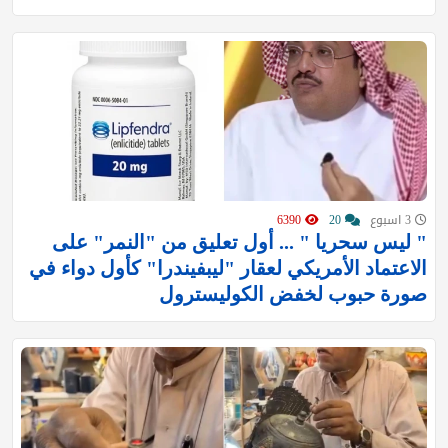
3 اسبوع
20
6390
" ليس سحريا " ... أول تعليق من "النمر" على
الاعتماد الأمريكي لعقار "ليبفيندرا" كأول دواء في
صورة حبوب لخفض الكوليسترول