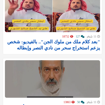
11 شهر
127
18752
"بعد كلام ملك من ملوك الجن".. بالفيديو: شخص
يزعم استخراج سحر من نادي النصر وإبطاله
11 شهر
50
13863