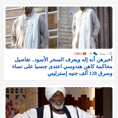
1 سنة
19
24884
أخبرهن أنه إله ويعرف السحر الأسود.. تفاصيل
محاكمة كاهن هندوسي اعتدى جنسيا على نساء
وسرق 128 ألف جنيه إسترليني