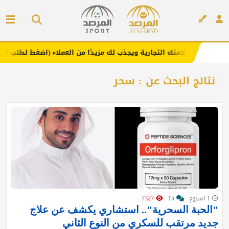
عزز علامتك التجارية ويجذب لك مزيدًا من العملاء (اضغط لطلب الإعلان)
إعلان
نتائج البحث عن : سحر
1 اسبوع
15
7327
"الحبة السحرية".. استشاري يكشف عن علاج
جديد مرتقب للسكري من النوع الثاني