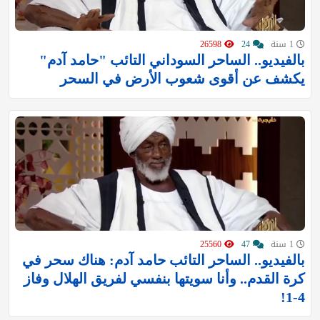
1 سنة
24
26598
بالفيديو.. الساحر السوداني التائب "حامد آدم"
يكشف عن أقوى شعوب الأرض في السحر
1 سنة
47
25560
‏بالفيديو.. الساحر التائب حامد آدم: هناك سحر في
كرة القدم.. وأنا سويتها بنفسي لفريق الهلال وفاز
4-1!