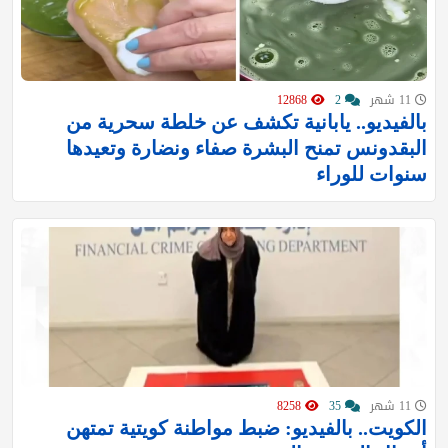
11 شهر
2
12868
بالفيديو.. يابانية تكشف عن خلطة سحرية من
البقدونس تمنح البشرة صفاء ونضارة وتعيدها
سنوات للوراء
11 شهر
35
8258
الكويت.. بالفيديو: ضبط مواطنة كويتية تمتهن