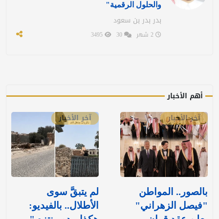
والحلول الرقمية"
بدر بدر بن سعود
2 شهر
30
3495
أهم الأخبار
آخر الأخبار
آخر الأخبار
بالصور.. المواطن
لم يتبقَّ سوى
"فيصل الزهراني"
الأطلال.. بالفيديو: