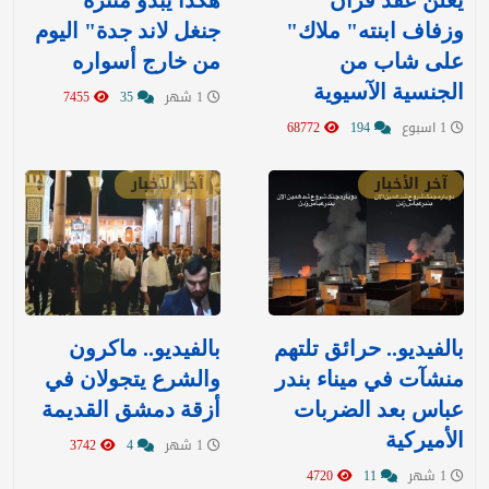
يعلن عقد قران
هكذا يبدو منتزه "
وزفاف ابنته" ملاك"
جنغل لاند جدة" اليوم
على شاب من
من خارج أسواره
الجنسية الآسيوية
1 شهر
35
7455
1 اسبوع
194
68772
آخر الأخبار
آخر الأخبار
بالفيديو.. حرائق تلتهم
بالفيديو.. ماكرون
منشآت في ميناء بندر
والشرع يتجولان في
عباس بعد الضربات
أزقة دمشق القديمة
الأميركية
1 شهر
4
3742
1 شهر
11
4720