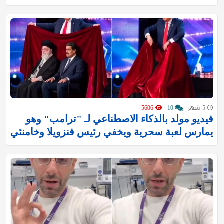
5 شهر
10
5606
فيديو مولد بالذكاء الاصطناعي لـ "ترامب" وهو
يمارس لعبة سحرية ويخفي رئيس فنزويلا وخامنئي