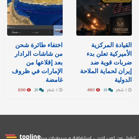
القيادة المركزية
اختفاء طائرة شحن
الأميركية تعلن بدء
من شاشات الرادار
ضربات قوية ضد
بعد إقلاعها من
إيران لحماية الملاحة
الإمارات في ظروف
الدولية
غامضة
1 شهر
18
4903
1 شهر
20
8260
يل من توب لاين - استضافة و سيرفرات سعودية
المرصد حاصلة على ال