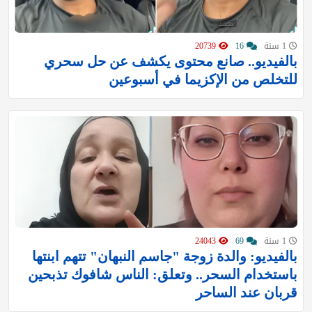
1 سنة
16
20739
بالفيديو.. صانع محتوى يكشف عن حل سحري
للتخلص من الإكزيما في أسبوعين
1 سنة
69
24043
بالفيديو: والدة زوجة "جاسم النبهان" تتهم ابنتها
باستخدام السحر.. وتعلق: الناس شافوك تذبحين
قربان عند الساحر