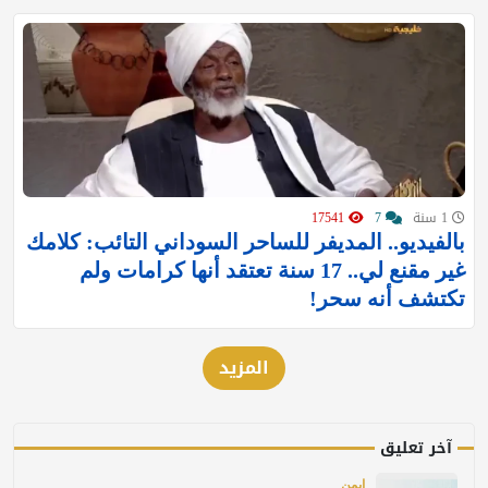
1 سنة
7
17541
‏بالفيديو.. المديفر للساحر السوداني التائب: كلامك
غير مقنع لي.. 17 سنة تعتقد أنها كرامات ولم
تكتشف أنه سحر!
المزيد
آخر تعليق
ايمن