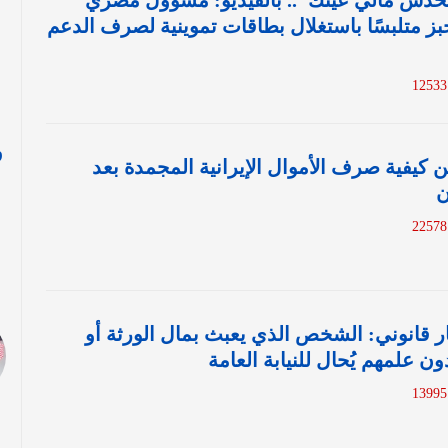
محدش مالي عينك".. بالفيديو: مسؤول مصري
متلبسًا باستغلال بطاقات تموينية لصرف الدعم
1
و
يفية صرف الأموال الإيرانية المجمدة بعد
ن
ا
2
ار قانوني: الشخص الذي يعبث بمال الورثة أو
ن علمهم يُحال للنيابة العامة
1