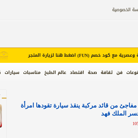
سة الخصوصية
رية مع كود خصم
اضغط هنا لزيارة المتجر
إع
(FUN)
وعات
فن
ثقافة
صحة
اقتصاد
عالم الطبخ
مناسبات
سيارات
ك
آ
مفاجئ من قائد مركبة ينقذ سيارة تقودها امرأة
ر الملك فهد