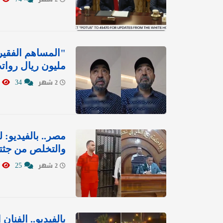
مليون ريال رواتب ل
2204
34
2 شهر
مصر.. بالفيديو:
والتخلص من جثت
1044
25
2 شهر