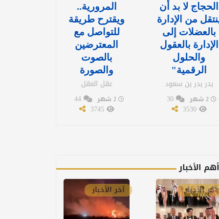
الحجاج لا بد أن
المرورية..
نتقل من الإدارة
ويقترح طريقة
بالعضلات إلى
للتواصل مع
الإدارة بالعقول
المعترضين
والحلول
بالصوت
الرقمية"
والصورة
بدر بدر بن سعود
عقل العقل
44
30
2 شهر
2 شهر
3745
3530
هم الأخبار
آخر الأخبار
آخر الأخبار