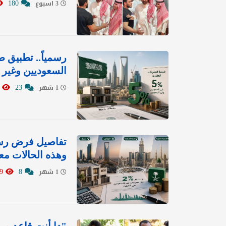
180
3 اسبوع
السعوديين وغير 
9794
23
1 شهر
وهذه الحالات مع
13119
8
1 شهر