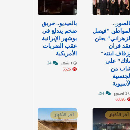
الصور..
بالفيديو.. حريق
لمواطن "فيصل
ضخم يندلع في
لزهراني" يعلن
بوشهر الإيرانية
قد قران
عقب الضربات
زفاف ابنته"
الأمريكية
لاك" على
24
1 شهر
اب من
5526
لجنسية
لآسيوية
194
2 اسبوع
68893
آخر الأخبار
آخر الأخبار