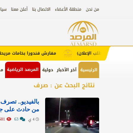
من نحن
منطقة الأعضاء
الاتصال بنا
أعلن معنا
سيا
إعلان
ء (اضغط لطلب الإعلان)
مفارش فندورا بخامات مريحة وعص
المرصد الرياضية
الرئيسية
آخر الأخبار
دولية
من
نتائج البحث عن : صرف
بالفيديو.. تصرف 
من حادث على جس
10501
63
4 ي