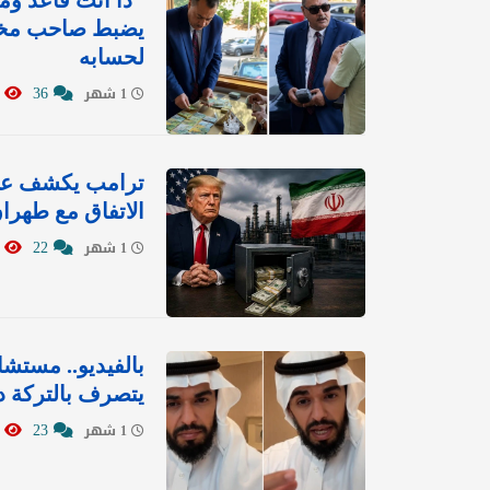
"دا أنت قاعد و
يضبط صاحب مخبز 
لحسابه
2533
36
1 شهر
ترامب يكشف عن ك
الاتفاق مع طهرا
2578
22
1 شهر
بالفيديو.. مستش
يتصرف بالتركة دو
3995
23
1 شهر