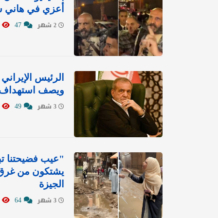
أعزي في هاني ش
1173
47
2 شهر
الرئيس الإيران
ويصف استهداف ا
509
49
3 شهر
"عيب فضيحتنا تب
يشتكون من غرق 
الجيزة
626
64
3 شهر