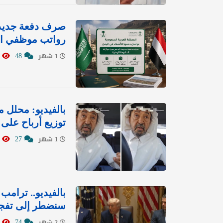
صرف دفعة جديدة
رواتب موظفي الد
0611
48
1 شهر
بالفيديو: محلل 
توزيع أرباح على
9893
27
1 شهر
بالفيديو.. ترامب
سنضطر إلى تفجي
2089
74
2 شهر