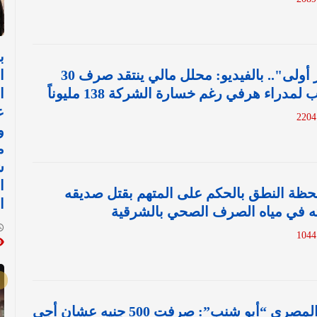
ب
"المساهم الفقير أولى".. بالفيديو: محلل مالي ينتقد صرف 30
ا
مدراء هرفي رغم خسارة الشركة 138 مليوناً
ا
ع
و
م
ش
ا
 لحظة النطق بالحكم على المتهم بقتل صديقه
ا
ه في مياه الصرف الصحي بالشرقية
بالفيديو.. الفنان المصري “أبو شنب”: صرفت 500 جنيه عشان أجي