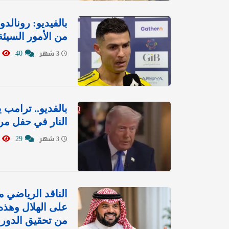
بالفيديو: رونالد
من الأمور السيئ
946
40
3 شهر
بالفديو.. ترام
النار في حفل مر
1363
29
3 شهر
الناقد الرياضي 
على الهلال وهذه
من تحقيق الدوري