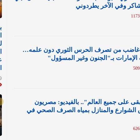
اكر وفي الآخر يطردوني
ب
ا
ل
ي غاضب من تصرف الحرس الثوري دون علمه…
ا
لإمارات بـ"الجنون وغير المسؤول"
ع
ا
قى على جميع العالم".. بالفيديو: مصريون
الشوارع والمنازل بمياه الصرف الصحي في