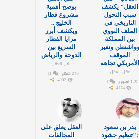
العقل" يكشف
يوضح أهمية
سبب التحول
مشروع قطار
التاريخي في
الخليج ..
الملف النووي
ويكشف أبرز
بين المملكة
مزايا القطار
واشنطن وتغير
السريع بين
الموقف
الدوحة والرياض
لأمريكي تجاهه
عقل العقل
عقل العقل
11
2 شهر
4092
4
1 اسبوع
4174
بدر بن سعود
العقل يعلق على
:"تنظيم حشود
المخالفات