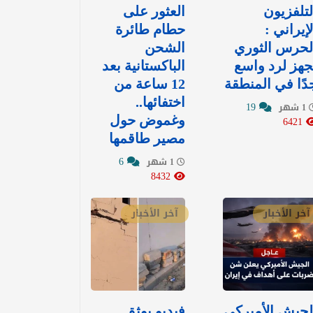
لتلفزيون
العثور على
لإيراني :
حطام طائرة
لحرس الثوري
الشحن
جهز لرد واسع
الباكستانية بعد
دًا في المنطقة
12 ساعة من
اختفائها..
19
1 شهر
6421
وغموض حول
مصير طاقمها
6
1 شهر
8432
آخر الأخبار
آخر الأخبار
الجيش الأميركي
فيديو يوثق