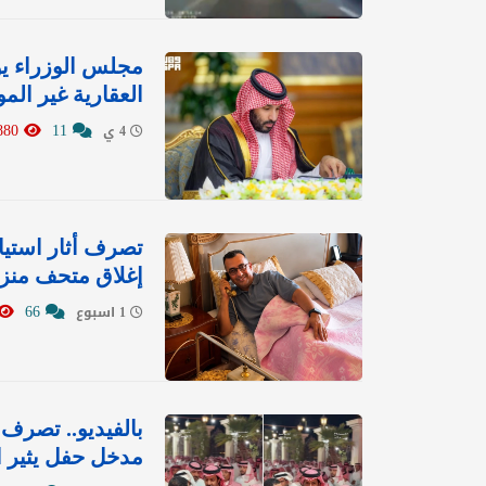
مجلس الوزراء ي
العقارية غير ال
8880
11
4 ي
تصرف أثار استيا
إغلاق متحف منزل
66
1 اسبوع
بالفيديو.. تصرف
مدخل حفل يثير 