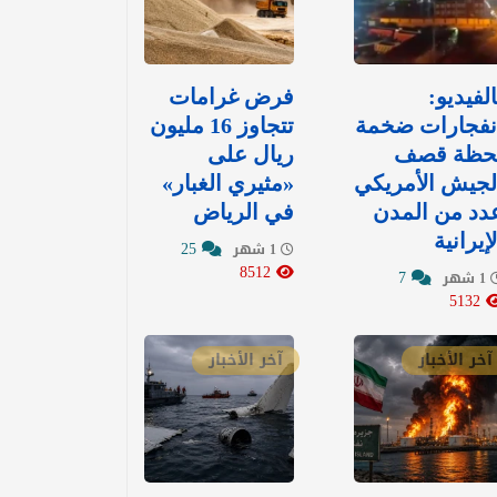
الفيديو:
‏فرض غرامات
نفجارات ضخمة
تتجاوز 16 مليون
حظة قصف
ريال على
لجيش الأمريكي
«مثيري الغبار»
دد من المدن
في الرياض
لإيرانية
25
1 شهر
8512
7
1 شهر
5132
آخر الأخبار
آخر الأخبار